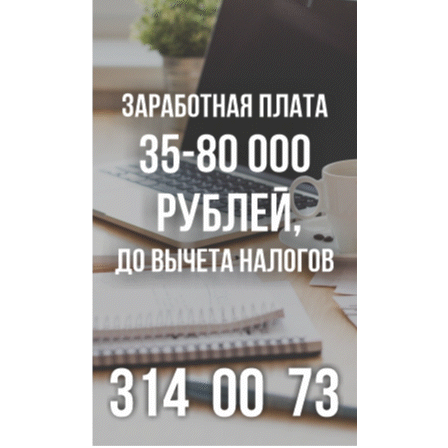
Андрей Травников поздравил новосибирцев с
юбилейным Днем строителя
Ученики новосибирского лицея победили в
Международной олимпиаде по ИИ
Остановку электричек о.п. Радуга Сибири начали строить
в Новосибирске