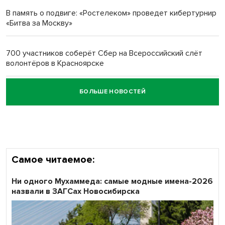
многодетных в России
В память о подвиге: «Ростелеком» проведет кибертурнир
«Битва за Москву»
Обновлённое отделение ВТБ открылось в Искитиме
700 участников соберёт Сбер на Всероссийский слёт
волонтёров в Красноярске
БОЛЬШЕ НОВОСТЕЙ
Честный выбор: видеонаблюдение обеспечит
объективность результатов ЕДГ в Новосибирской
области
Самое читаемое:
Ни одного Мухаммеда: самые модные имена-2026
назвали в ЗАГСах Новосибирска