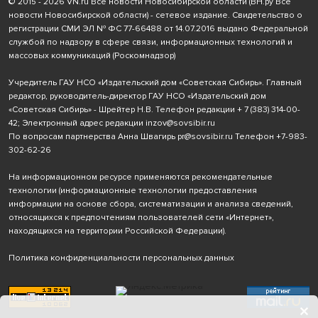
© 2015 - 2026 VN.ru Все новости Новосибирской области (ВН.ру Все
новости Новосибирской области) - сетевое издание. Свидетельство о
регистрации СМИ ЭЛ № ФС 77-66488 от 14.07.2016 выдано Федеральной
службой по надзору в сфере связи, информационных технологий и
массовых коммуникаций (Роскомнадзор)
Учредитель ГАУ НСО «Издательский дом «Советская Сибирь». Главный
редактор, руководитель-директор ГАУ НСО «Издательский дом
«Советская Сибирь» - Шрейтер Н.В. Телефон редакции
+ 7 (383) 314-00-
42
; Электронный адрес редакции
inzov@sovsibir.ru
По вопросам партнерства Анна Швагирь
pr@sovsibir.ru
Телефон
+7-983-
302-62-26
На информационном ресурсе применяются рекомендательные
технологии
(информационные технологии предоставления
информации на основе сбора, систематизации и анализа сведений,
относящихся к предпочтениям пользователей сети «Интернет»,
находящихся на территории Российской Федерации).
Политика конфиденциальности персональных данных