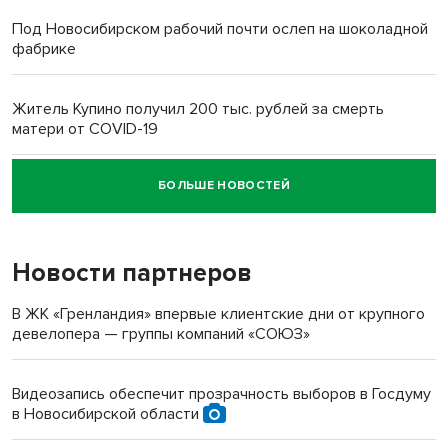
Под Новосибирском рабочий почти ослеп на шоколадной
фабрике
Житель Купино получил 200 тыс. рублей за смерть
матери от COVID-19
БОЛЬШЕ НОВОСТЕЙ
Новосибирский суд наказал водителя за смерть
пенсионерки на вокзале
Новости партнеров
«Мы живём на пастбище!»: в новосибирском селе лошади
терроризируют жителей
В ЖК «Гренландия» впервые клиентские дни от крупного
девелопера — группы компаний «СОЮЗ»
Инвалид получил условный срок за избиение врачей
протезом под Новосибирском
Видеозапись обеспечит прозрачность выборов в Госдуму
в Новосибирской области
Новосибирский преподаватель с женой вошли в топ-16