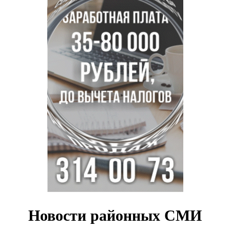
В Новосибирске курьер на велосипеде сломал ребенку
ключицу
Условный срок получил бердский подросток за
мошенничество на 3,5 миллиона