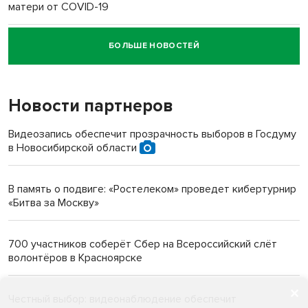
матери от COVID-19
БОЛЬШЕ НОВОСТЕЙ
Новосибирский суд наказал водителя за смерть
пенсионерки на вокзале
Новости партнеров
«Мы живём на пастбище!»: в новосибирском селе лошади
терроризируют жителей
Видеозапись обеспечит прозрачность выборов в Госдуму
в Новосибирской области
Инвалид получил условный срок за избиение врачей
протезом под Новосибирском
В память о подвиге: «Ростелеком» проведет кибертурнир
«Битва за Москву»
Новосибирский преподаватель с женой вошли в топ-16
многодетных в России
700 участников соберёт Сбер на Всероссийский слёт
волонтёров в Красноярске
Обновлённое отделение ВТБ открылось в Искитиме
Честный выбор: видеонаблюдение обеспечит