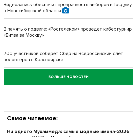
Видеозапись обеспечит прозрачность выборов в Госдуму
в Новосибирской области
Новосибирский преподаватель с женой вошли в топ-16
многодетных в России
В память о подвиге: «Ростелеком» проведет кибертурнир
«Битва за Москву»
Обновлённое отделение ВТБ открылось в Искитиме
700 участников соберёт Сбер на Всероссийский слёт
волонтёров в Красноярске
БОЛЬШЕ НОВОСТЕЙ
Честный выбор: видеонаблюдение обеспечит
объективность результатов ЕДГ в Новосибирской
области
Самое читаемое:
Ни одного Мухаммеда: самые модные имена-2026