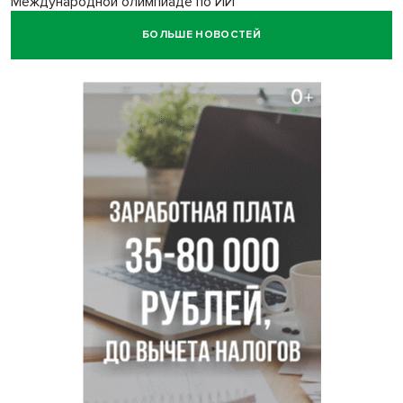
Международной олимпиаде по ИИ
БОЛЬШЕ НОВОСТЕЙ
Остановку электричек о.п. Радуга Сибири начали строить
в Новосибирске
Транспортная прокуратура проверит S7 после инцидента
в аэропорту Норильска
500 литров ухи сварили новосибирцам на
Бугринском пляже
Под Новосибирском двое пострадали в ДТП с
перевернувшейся «ГАЗелью»