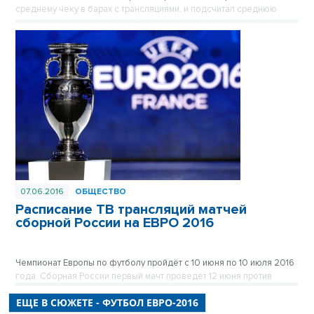
среднему чеку в барах с трансляциями, и подсчитал среднюю
вместимость таких заведений.
07.06.2016
ОБЩЕСТВО
Расписание ТВ трансляций матчей
сборной России на ЕВРО 2016
Чемпионат Европы по футболу пройдёт с 10 июня по 10 июля 2016
года. Сборная России первый мачт проведёт 12 июня против
Англии, 15 июня встретится со Словакией, и 21 июня -
с Уэльсом.
ЕЩЕ В СЮЖЕТЕ - ФУТБОЛ ЕВРО-2016