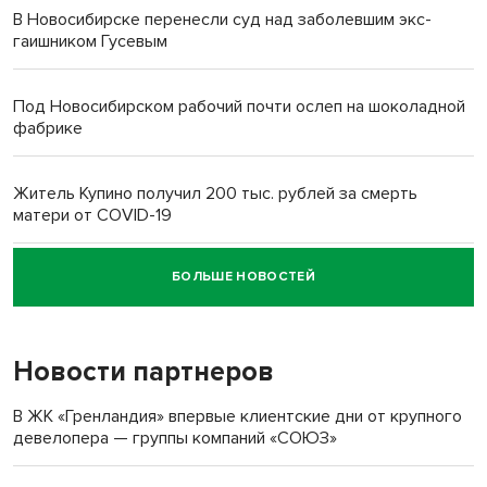
В Новосибирске перенесли суд над заболевшим экс-
гаишником Гусевым
Под Новосибирском рабочий почти ослеп на шоколадной
фабрике
Житель Купино получил 200 тыс. рублей за смерть
матери от COVID-19
БОЛЬШЕ НОВОСТЕЙ
Новосибирский суд наказал водителя за смерть
пенсионерки на вокзале
Новости партнеров
«Мы живём на пастбище!»: в новосибирском селе лошади
терроризируют жителей
В ЖК «Гренландия» впервые клиентские дни от крупного
девелопера — группы компаний «СОЮЗ»
Инвалид получил условный срок за избиение врачей
протезом под Новосибирском