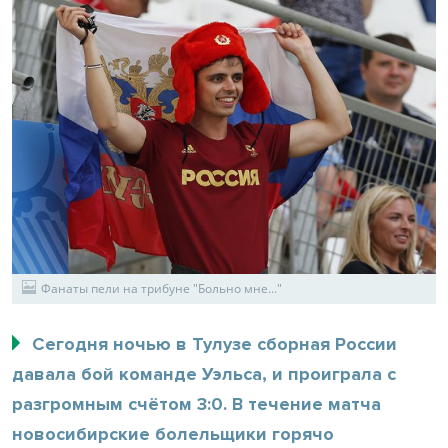
Фанаты пели на трибуне "Больно мне..."
Сегодня ночью в Тулузе сборная России
давала бой команде Уэльса, и проиграла с
разгромным счётом 3:0. В течение матча
новосибирские болельщики горячо