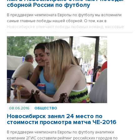
сборной России по футболу
В преддверии чемпионата Европы по футболу мы вспомнили
самые главные победы нашей сборной. О том, как в
Новосибирске отмечают победы любимых команд, массовые
гуляния разукрашенных фанатов, пробки на улицах в три часа
ночи и показательные сожжения спортивной атрибутики команд-
противников в материале корреспондента VN.ru.
08.06.2016
ОБЩЕСТВО
Новосибирск занял 24 место по
стоимости просмотра матча ЧЕ-2016
В преддверии чемпионата Европы по футболу аналитики
компании 2ГИС составили рейтинг российских городов по