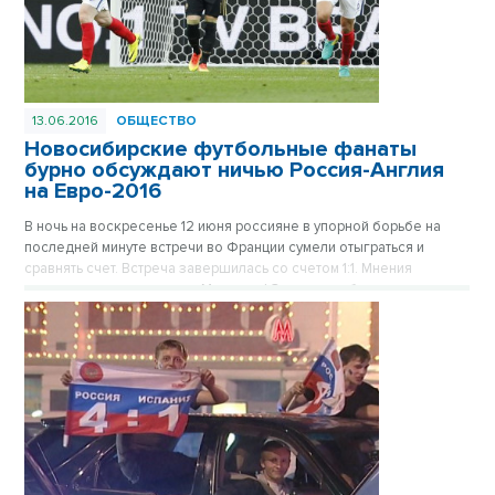
13.06.2016
ОБЩЕСТВО
Новосибирские футбольные фанаты
бурно обсуждают ничью Россия-Англия
на Евро-2016
В ночь на воскресенье 12 июня россияне в упорной борьбе на
последней минуте встречи во Франции сумели отыграться и
сравнять счет. Встреча завершилась со счетом 1:1. Мнения
полярно разделились: от «Молодцы! Здорово рубились» до
«Хоккей смотреть интереснее».