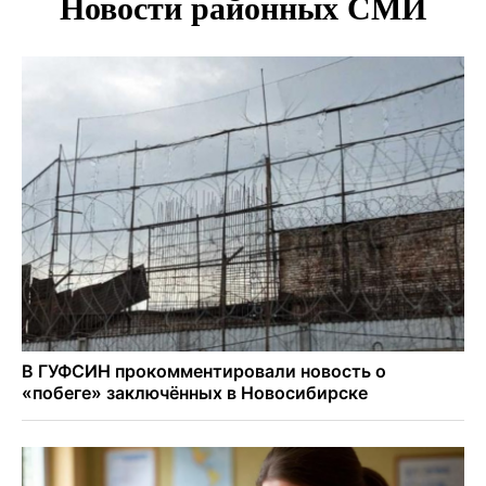
Мартышки Бразза с модной стрижкой стали звездами
Новосибирского зоопарка
Премии самому себе обернулись делом для директора
котельных под Новосибирском
Более 7 тысяч новосибирцев получили прибавку к пенсии
от СФР