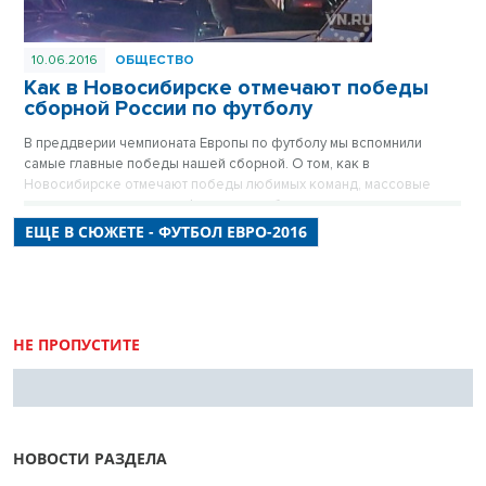
10.06.2016
ОБЩЕСТВО
Как в Новосибирске отмечают победы
сборной России по футболу
В преддверии чемпионата Европы по футболу мы вспомнили
самые главные победы нашей сборной. О том, как в
Новосибирске отмечают победы любимых команд, массовые
гуляния разукрашенных фанатов, пробки на улицах в три часа
ночи и показательные сожжения спортивной атрибутики команд-
ЕЩЕ В СЮЖЕТЕ - ФУТБОЛ ЕВРО-2016
противников в материале корреспондента VN.ru.
НЕ ПРОПУСТИТЕ
НОВОСТИ РАЗДЕЛА