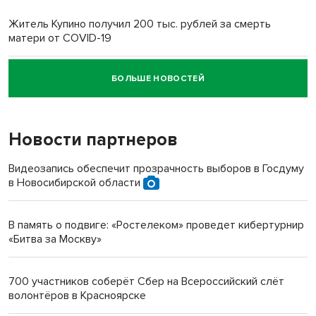
Житель Купино получил 200 тыс. рублей за смерть
матери от COVID-19
БОЛЬШЕ НОВОСТЕЙ
Новосибирский суд наказал водителя за смерть
пенсионерки на вокзале
Новости партнеров
«Мы живём на пастбище!»: в новосибирском селе лошади
терроризируют жителей
Видеозапись обеспечит прозрачность выборов в Госдуму
в Новосибирской области
Инвалид получил условный срок за избиение врачей
протезом под Новосибирском
В память о подвиге: «Ростелеком» проведет кибертурнир
«Битва за Москву»
Новосибирский преподаватель с женой вошли в топ-16
многодетных в России
700 участников соберёт Сбер на Всероссийский слёт
волонтёров в Красноярске
Обновлённое отделение ВТБ открылось в Искитиме