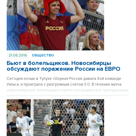
21.06.2016
ОБЩЕСТВО
Бьют в болельщиков. Новосибирцы
обсуждают поражение России на ЕВРО
Сегодня ночью в Тулузе сборная России давала бой команде
Уэльса, и проиграла с разгромным счётом 3:0. В течение матча
новосибирские болельщики горячо обсуждали все пропущенные
голы, и рассуждали, чем следует заниматься нашей команде
после ЕВРО, ведь в футбол они играть не умеют.