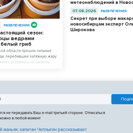
метеонаблюдений в Ново
07.08.2026
РАЗВЛЕЧЕНИЯ
Секрет при выборе макар
новосибирцам эксперт Ол
РАЗВЛЕЧЕНИЯ
Широкова
астоящий сезон:
рцы ведрами
 белый гриб
кой области прошли сильные
и, перебившие затяжную жару.
иятно сказалась на грибном
сах региона начался настоящий
дают любители тихой охоты.
тся не передавать Ваш e-mail третьей стороне. Отписаться
 можно в любой момент
й маньяк: капитан Чеплыгин рассказывает