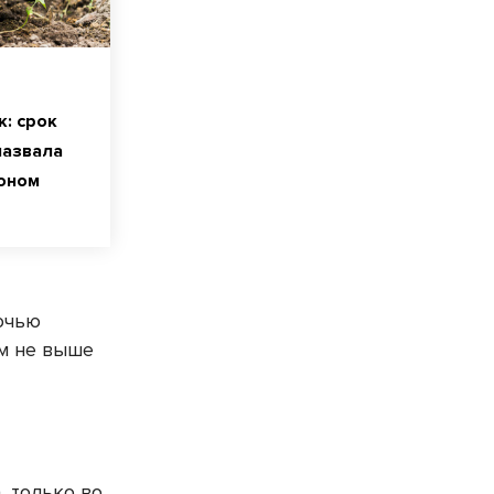
к: срок
назвала
оном
Ночью
ём не выше
, только во