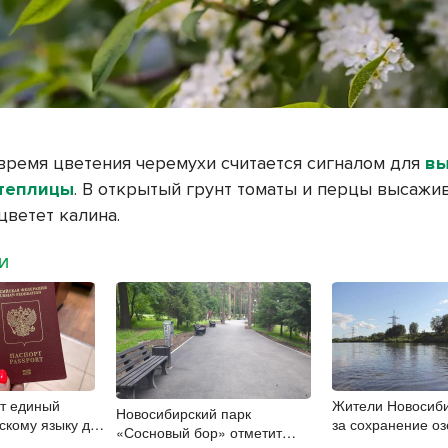
время цветения черемухи считается сигналом для
вы
 теплицы
. В открытый грунт томаты и перцы высажи
ацветет калина.
МИ
ут единый
Жители Новосиби
Новосибирский парк
скому языку для
за сохранение оз
«Сосновый бор» отметит