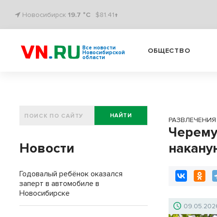
Новосибирск
19.7 °C
$81.41↑
Все новости
ОБЩЕСТВО
Новосибирской
области
НАЙТИ
РАЗВЛЕЧЕНИЯ
Черему
Новости
накану
Годовалый ребёнок оказался
заперт в автомобиле в
Новосибирске
09.05.202