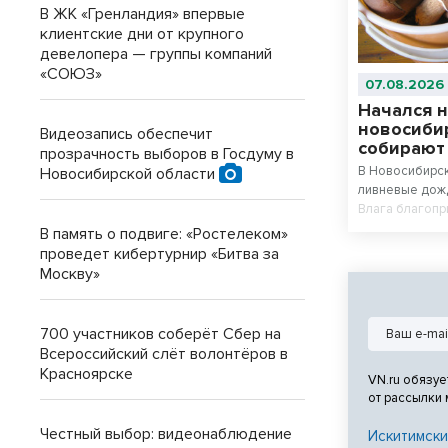
В ЖК «Гренландия» впервые
клиентские дни от крупного
девелопера — группы компаний
«СОЮЗ»
07.08.2026
Начался н
новосиби
Видеозапись обеспечит
собирают
прозрачность выборов в Госдуму в
В Новосибирс
Новосибирской области
ливневые дожд
Влага благопр
сезоне — в ле
В память о подвиге: «Ростелеком»
сезон, утверж
проведет кибертурнир «Битва за
Москву»
700 участников соберёт Сбер на
Всероссийский слёт волонтёров в
Красноярске
VN.ru обязуе
от рассылки
Честный выбор: видеонаблюдение
Искитимски