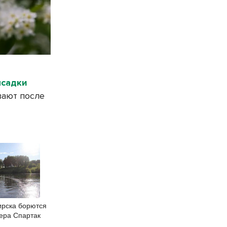
садки
вают после
рска борются
ера Спартак