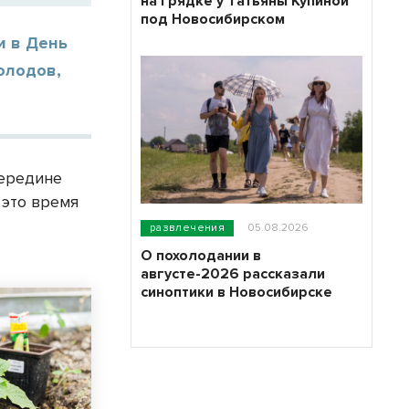
на грядке у Татьяны Купиной
под Новосибирском
и в День
олодов,
середине
 это время
развлечения
05.08.2026
О похолодании в
августе-2026 рассказали
синоптики в Новосибирске