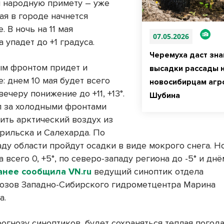
 народную примету – уже
мая в городе начнется
. В ночь на 11 мая
07.05.2026
 упадет до +1 градуса.
Черемуха даст зна
ым фронтом придет и
высадки рассады 
: днем 10 мая будет всего
новосибирцам агр
к вечеру понижение до +11, +13°.
Шубина
л за холодными фронтами
дить арктический воздух из
рильска и Салехарда. По
аду области пройдут осадки в виде мокрого снега. 
 всего 0, +5°, по северо-западу региона до -5° и дн
анее сообщила VN.ru
ведущий синоптик отдела
озов Западно-Сибирского гидрометцентра Марина
а.
рогнозу синоптиков, будет сохраняться теплая погода