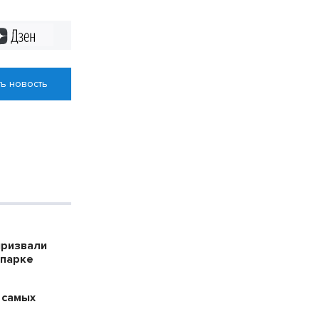
Дзен
ь новость
призвали
опарке
 самых