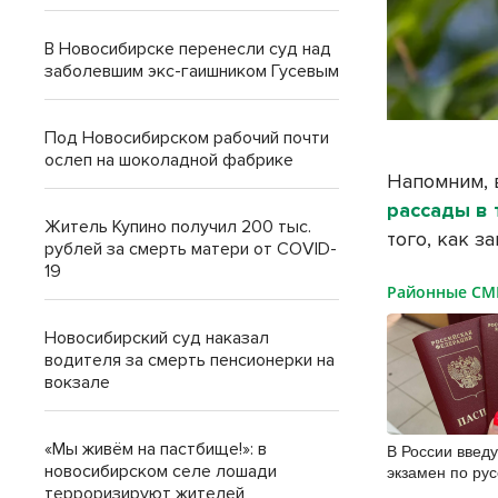
В Новосибирске перенесли суд над
заболевшим экс-гаишником Гусевым
Под Новосибирском рабочий почти
ослеп на шоколадной фабрике
Напомним, 
рассады в
Житель Купино получил 200 тыс.
того, как з
рублей за смерть матери от COVID-
19
Районные С
Новосибирский суд наказал
водителя за смерть пенсионерки на
вокзале
«Мы живём на пастбище!»: в
В России введ
экзамен по рус
новосибирском селе лошади
иностранцев
терроризируют жителей