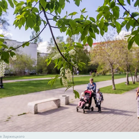
я Заржецкого