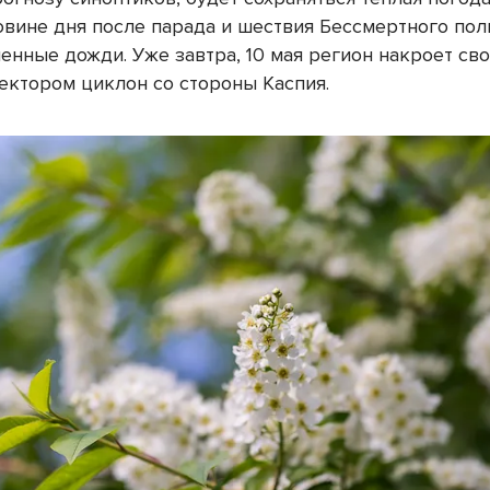
овине дня после парада и шествия Бессмертного пол
енные дожди. Уже завтра, 10 мая регион накроет св
ектором циклон со стороны Каспия.