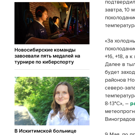
подтвердил
завтра, 10 
похолодание
температура
«За холодн
похолодание
+16, +18, а 
Далее в ты
будет захо
районов Но
северо-зап
температура
8-13°C», –
р
метеопрогн
Виноградов
9 Мая, по п