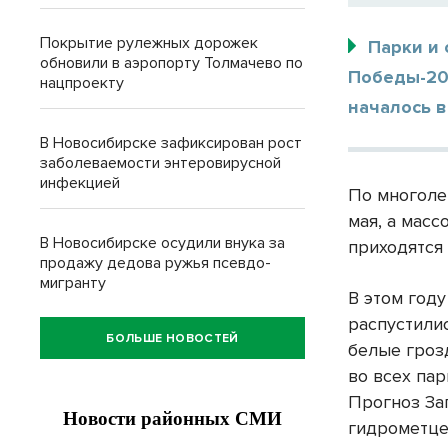
Покрытие рулежных дорожек
Парки и
обновили в аэропорту Толмачево по
Победы-20
нацпроекту
началось в
В Новосибирске зафиксирован рост
заболеваемости энтеровирусной
инфекцией
По многоле
мая, а масс
В Новосибирске осудили внука за
приходятся
продажу дедова ружья псевдо-
мигранту
В этом год
распустили
БОЛЬШЕ НОВОСТЕЙ
белые гроз
во всех пар
Прогноз За
гидрометце