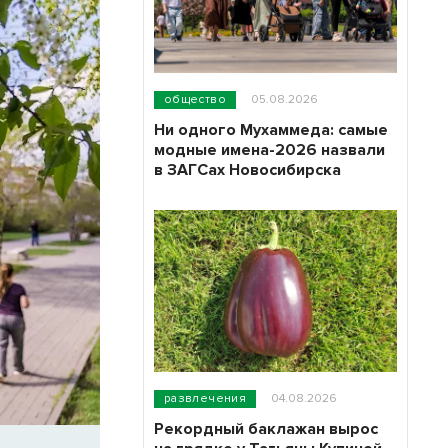
общество
05.08.2026
Ни одного Мухаммеда: самые
модные имена-2026 назвали
в ЗАГСах Новосибирска
развлечения
04.08.2026
Рекордный баклажан вырос