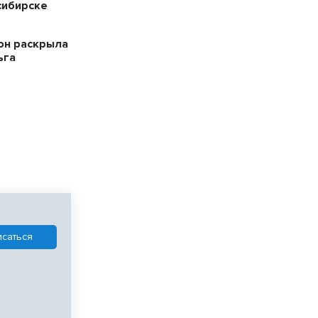
сибирске
он раскрыла
ьга