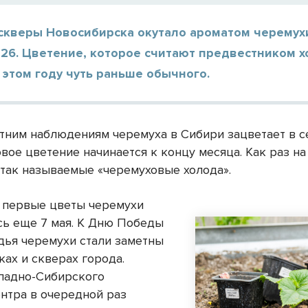
 скверы Новосибирска окутало ароматом черемух
26. Цветение, которое считают предвестником х
 этом году чуть раньше обычного.
тним наблюдениям черемуха в Сибири зацветает в 
овое цветение начинается к концу месяца. Как раз на
 так называемые «черемуховые холода».
у первые цветы черемухи
сь еще 7 мая. К Дню Победы
дья черемухи стали заметны
ках и скверах города.
падно-Сибирского
нтра в очередной раз