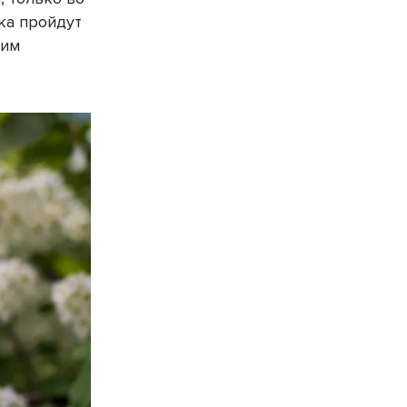
ка пройдут
оим