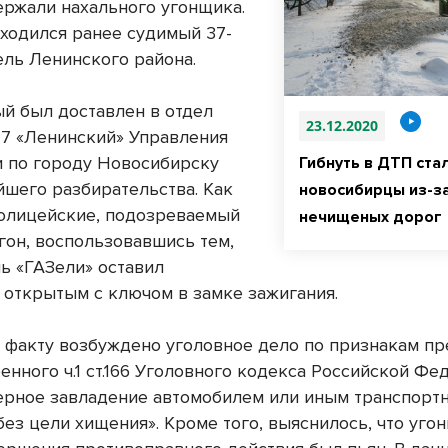
ержали нахального угонщика.
аходился ранее судимый 37-
ель Ленинского района.
й был доставлен в отдел
23.12.2020
7 «Ленинский» Управления
 по городу Новосибирску
Гибнуть в ДТП ста
йшего разбирательства. Как
новосибирцы из-з
олицейские, подозреваемый
нечищеных дорог
гон, воспользовавшись тем,
ль «ГАЗели» оставил
 открытым с ключом в замке зажигания.
 факту возбуждено уголовное дело по признакам пр
енного ч.1 ст.166 Уголовного кодекса Российской Фе
рное завладение автомобилем или иным транспорт
ез цели хищения». Кроме того, выяснилось, что уго