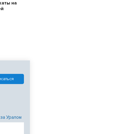
каты на
ей
 за Уралом