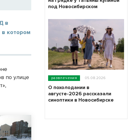
на грядке у Татьяны Купиной
под Новосибирском
Д в
 в котором
оне
ов по улице
развлечения
05.08.2026
т»,
О похолодании в
августе-2026 рассказали
синоптики в Новосибирске