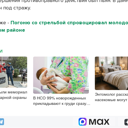
ершения противоправного действия был пьян. В дан
н под стражу.
кже -
Погоню со стрельбой спровоцировал молод
ом районе
МИ
рыли мемориал
Энтомолог расска
жарной охраны
В НСО 99% новорожденных
насекомые могут 
прикладывают к груди сразу
квартирах новос
после рождения