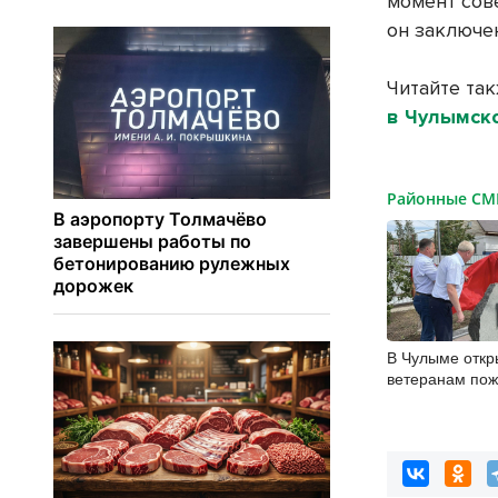
момент сов
он заключе
Читайте та
в Чулымск
Районные С
В Чулыме отк
ветеранам по