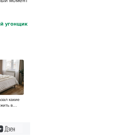
ный момент
ой угонщик
зал какие
жить в
ибирцев
Дзен