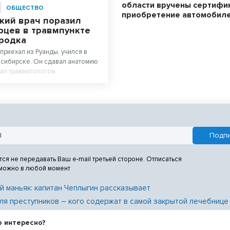
области вручены сертифи
ОБЩЕСТВО
приобретение автомобил
кий врач поразил
рцев в травмпункте
родка
приехал из Руанды, учился в
сибирске. Он сдавал анатомию
тал травматологом.
тся не передавать Ваш e-mail третьей стороне. Отписаться
 можно в любой момент
й маньяк: капитан Чеплыгин рассказывает
ля преступников – кого содержат в самой закрытой лечебнице
о интересно?