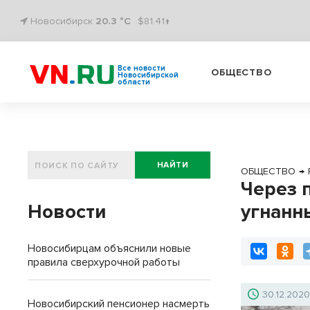
Новосибирск
20.3 °C
$81.41↑
Все новости
ОБЩЕСТВО
Новосибирской
области
НАЙТИ
ОБЩЕСТВО
→
Через 
Новости
угнанн
Новосибирцам объяснили новые
правила сверхурочной работы
30.12.202
Новосибирский пенсионер насмерть