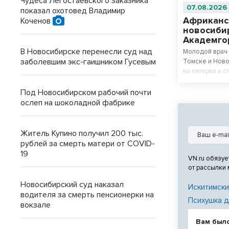
Чудеса Легостаевского заказника
07.08.2026
показал охотовед Владимир
Африканс
Коченов
новосиби
Академго
В Новосибирске перенесли суд над
Молодой врач 
заболевшим экс-гаишником Гусевым
Томске и Ново
на пятерки и с
Под Новосибирском рабочий почти
ослеп на шоколадной фабрике
Житель Купино получил 200 тыс.
рублей за смерть матери от COVID-
19
VN.ru обязуе
от рассылки
Новосибирский суд наказал
Искитимски
водителя за смерть пенсионерки на
Психушка д
вокзале
Вам был