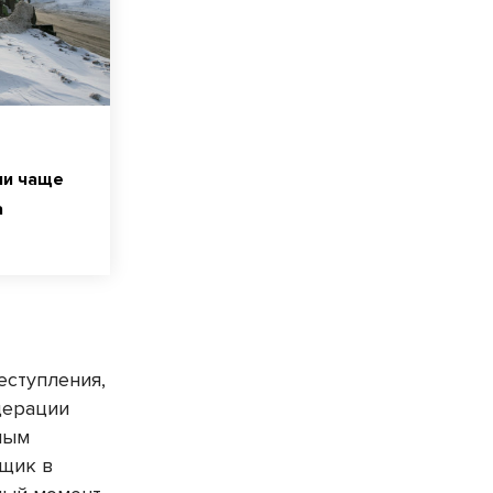
ли чаще
а
еступления,
дерации
ным
нщик в