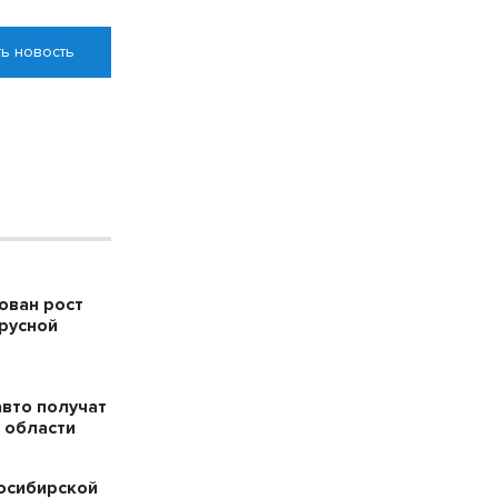
ь новость
ован рост
русной
авто получат
 области
осибирской