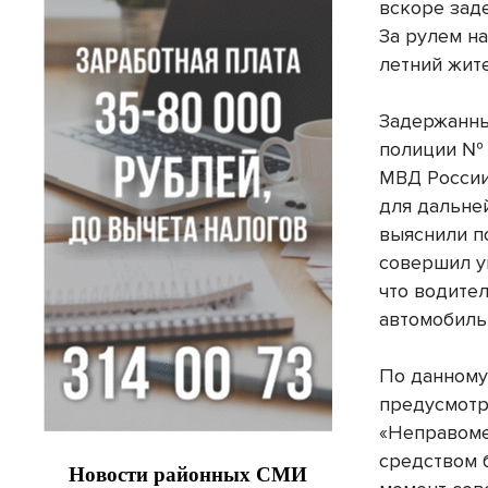
вскоре зад
За рулем н
летний жит
Задержанны
полиции № 
МВД России
для дальне
выяснили п
совершил у
что водите
автомобиль
По данному
предусмотр
«Неправоме
средством б