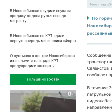
Фото - https://
В Новосибирске осудили внука за
продажу дедова ружья псевдо-
По горя
мигранту
Новосибирс
рассеянны
В Новосибирске по КРТ сдали
первую очередь миниполиса «Фора»
Сообщение 
О пустырях в центре Новосибирска
из-за лимита площади КРТ
транспортн
предупредили эксперты
Связистов.
сообщает п
БОЛЬШЕ НОВОСТЕЙ
В течение 
патрульной
видеонаблю
направлени