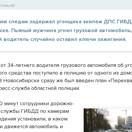
54.мвд.рф/
чим следам задержал угонщика экипаж ДПС ГИБД
ке. Пьяный мужчина угнал грузовой автомобиль,
й водитель случайно оставил ключи зажигания.
от 34-летнего водителя грузового автомобиля об уг
ого средства поступило в полицию от одного из дом
 В Новосибирске сразу же был введен план «Перехва
ресс-служба областной полиции.
30 минут сотрудники дорожно-
 службы ГИБДД по камерам
дения установили, в каком
и движется автомобиль и