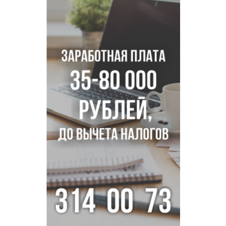
В Новосибирске по КРТ сдали первую очередь
миниполиса «Фора»
О пустырях в центре Новосибирска из-за лимита
площади КРТ предупредили эксперты
Начался настоящий сезон: новосибирцы ведрами
собирают белый гриб