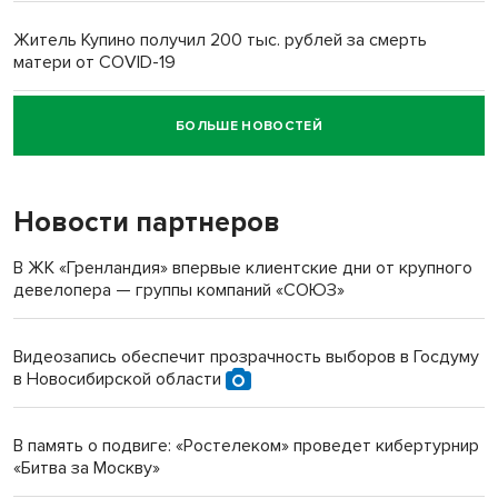
Житель Купино получил 200 тыс. рублей за смерть
матери от COVID-19
БОЛЬШЕ НОВОСТЕЙ
Новосибирский суд наказал водителя за смерть
пенсионерки на вокзале
Новости партнеров
«Мы живём на пастбище!»: в новосибирском селе лошади
терроризируют жителей
В ЖК «Гренландия» впервые клиентские дни от крупного
девелопера — группы компаний «СОЮЗ»
Инвалид получил условный срок за избиение врачей
протезом под Новосибирском
Видеозапись обеспечит прозрачность выборов в Госдуму
в Новосибирской области
Новосибирский преподаватель с женой вошли в топ-16
многодетных в России
В память о подвиге: «Ростелеком» проведет кибертурнир
«Битва за Москву»
Обновлённое отделение ВТБ открылось в Искитиме