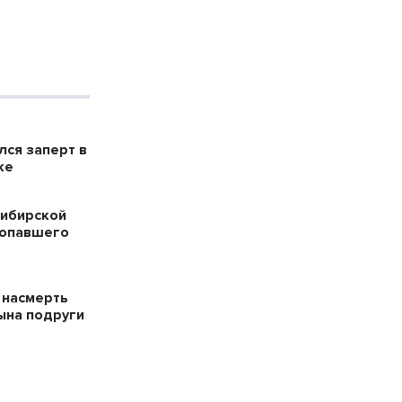
лся заперт в
ке
сибирской
ропавшего
 насмерть
ына подруги