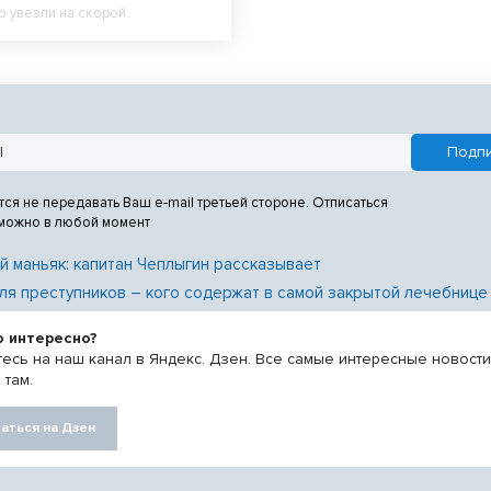
 увезли на скорой.
тся не передавать Ваш e-mail третьей стороне. Отписаться
 можно в любой момент
й маньяк: капитан Чеплыгин рассказывает
ля преступников – кого содержат в самой закрытой лечебнице
о интересно?
есь на наш канал в Яндекс. Дзен. Все самые интересные новост
 там.
аться на Дзен