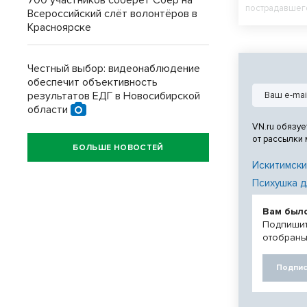
700 участников соберёт Сбер на
пострадавшего
Всероссийский слёт волонтёров в
Красноярске
Честный выбор: видеонаблюдение
обеспечит объективность
результатов ЕДГ в Новосибирской
области
VN.ru обязуе
от рассылки
БОЛЬШЕ НОВОСТЕЙ
Искитимски
Психушка д
Вам был
Подпишит
отобраны
Подпис