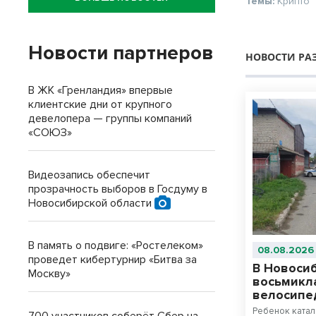
Темы:
Крипто
Новости партнеров
НОВОСТИ РА
В ЖК «Гренландия» впервые
клиентские дни от крупного
девелопера — группы компаний
«СОЮЗ»
Видеозапись обеспечит
прозрачность выборов в Госдуму в
Новосибирской области
В память о подвиге: «Ростелеком»
08.08.2026
проведет кибертурнир «Битва за
В Новоси
Москву»
восьмикл
велосипе
Ребенок катал