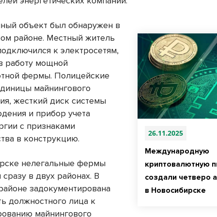
елей энергетических компаний.
ный объект был обнаружен в
ом районе. Местный житель
подключился к электросетям,
в работу мощной
тной фермы. Полицейские
единицы майнингового
ия, жесткий диск системы
дения и прибор учета
ргии с признаками
26.11.2025
тва в конструкцию.
Международную
рске нелегальные фермы
криптовалютную п
сразу в двух районах. В
создали четверо 
районе задокументирована
в Новосибирске
ть должностного лица к
рованию майнингового