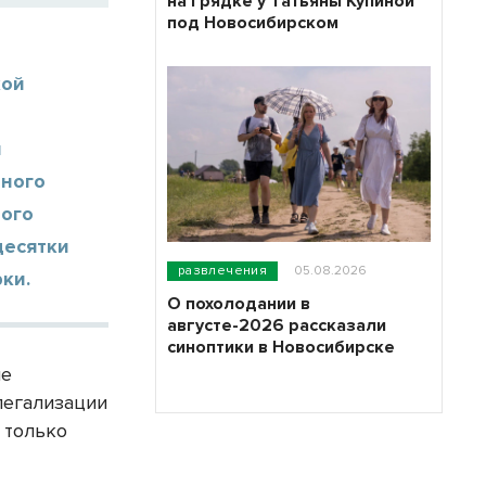
на грядке у Татьяны Купиной
под Новосибирском
кой
и
нного
ного
десятки
развлечения
05.08.2026
ки.
О похолодании в
августе-2026 рассказали
синоптики в Новосибирске
ие
легализации
 только