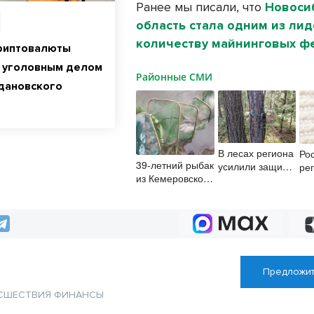
Ранее мы писали, что
Новоси
область стала одним из ли
количеству майнинговых ф
риптовалюты
 уголовным делом
Районные СМИ
дановского
В лесах региона
Ро
39-летний рыбак
усилили защиту
ре
из Кемеровской
от пожаров и
сп
области поймал
контроль за
вт
в Оби
порядком в
кл
краснокнижного
период грибного
ав
осётра
сезона
Предложит
СШЕСТВИЯ
ФИНАНСЫ