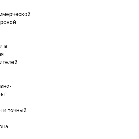
оммерческой
фровой
и в
ая
ителей
вно-
бы
и и точный
она.