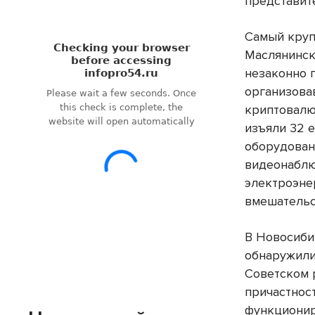
представит
Самый круп
Маслянинск
незаконно 
организова
криптовалю
изъяли 32 
оборудован
видеонаблю
электроэне
вмешательс
В Новосиби
обнаружили 
Советском 
причастнос
функциони