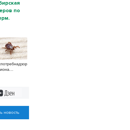
бирская
деров по
ерм.
спотребнадзор
гиона
рогнозировал
орой пик
ещей в конце
густа
Дзен
ь новость