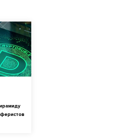
ирамиду
аферистов