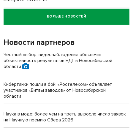
БОЛЬШЕ НОВОСТЕЙ
Новосибирский суд наказал водителя за смерть
пенсионерки на вокзале
Новости партнеров
«Мы живём на пастбище!»: в новосибирском селе лошади
терроризируют жителей
Честный выбор: видеонаблюдение обеспечит
объективность результатов ЕДГ в Новосибирской
Инвалид получил условный срок за избиение врачей
области
протезом под Новосибирском
Кибертанки пошли в бой: «Ростелеком» объявляет
Новосибирский преподаватель с женой вошли в топ-16
участников «Битвы заводов» от Новосибирской
многодетных в России
области
Обновлённое отделение ВТБ открылось в Искитиме
Наука в моде: более чем на треть выросло число заявок
на Научную премию Сбера 2026