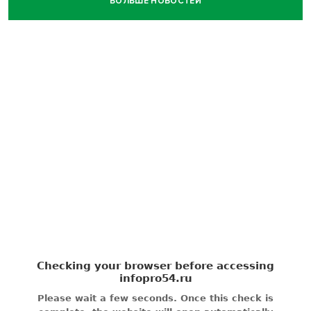
БОЛЬШЕ НОВОСТЕЙ
Фейковые письма о защите от БПЛА рассылают
предприятиям Новосибирска
Миллион за переезд: в сёла Новосибирской области едут
20 работников культуры
О похолодании в августе-2026 рассказали синоптики в
Новосибирске
В Новосибирске минтранс наказал 8 таксистов без
страховки