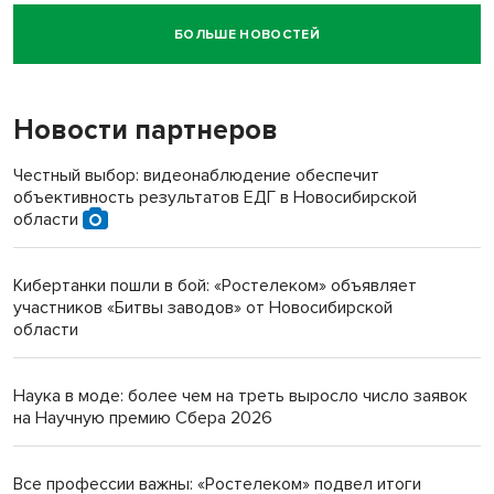
БОЛЬШЕ НОВОСТЕЙ
Новосибирский суд наказал водителя за смерть
пенсионерки на вокзале
Новости партнеров
«Мы живём на пастбище!»: в новосибирском селе лошади
терроризируют жителей
Честный выбор: видеонаблюдение обеспечит
объективность результатов ЕДГ в Новосибирской
Инвалид получил условный срок за избиение врачей
области
протезом под Новосибирском
Кибертанки пошли в бой: «Ростелеком» объявляет
Новосибирский преподаватель с женой вошли в топ-16
участников «Битвы заводов» от Новосибирской
многодетных в России
области
Обновлённое отделение ВТБ открылось в Искитиме
Наука в моде: более чем на треть выросло число заявок
на Научную премию Сбера 2026
Все профессии важны: «Ростелеком» подвел итоги