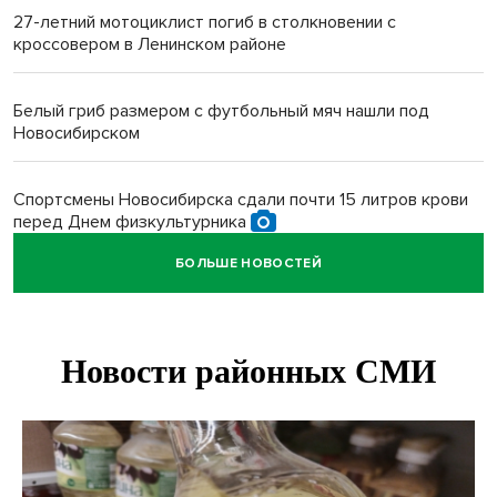
27-летний мотоциклист погиб в столкновении с
кроссовером в Ленинском районе
Белый гриб размером с футбольный мяч нашли под
Новосибирском
Спортсмены Новосибирска сдали почти 15 литров крови
перед Днем физкультурника
БОЛЬШЕ НОВОСТЕЙ
Фейковые письма о защите от БПЛА рассылают
предприятиям Новосибирска
Миллион за переезд: в сёла Новосибирской области едут
20 работников культуры
О похолодании в августе-2026 рассказали синоптики в
Новосибирске