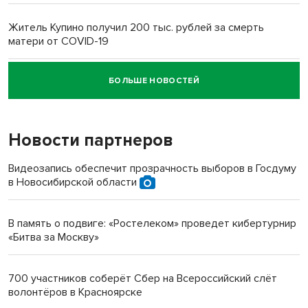
Житель Купино получил 200 тыс. рублей за смерть
матери от COVID-19
БОЛЬШЕ НОВОСТЕЙ
Новосибирский суд наказал водителя за смерть
пенсионерки на вокзале
Новости партнеров
«Мы живём на пастбище!»: в новосибирском селе лошади
терроризируют жителей
Видеозапись обеспечит прозрачность выборов в Госдуму
в Новосибирской области
Инвалид получил условный срок за избиение врачей
протезом под Новосибирском
В память о подвиге: «Ростелеком» проведет кибертурнир
«Битва за Москву»
Новосибирский преподаватель с женой вошли в топ-16
многодетных в России
700 участников соберёт Сбер на Всероссийский слёт
волонтёров в Красноярске
Обновлённое отделение ВТБ открылось в Искитиме