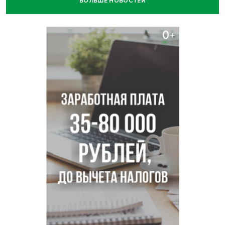
БОЛЬШЕ НОВОСТЕЙ
Движение на три месяца ограничат на трассе
«Новосибирск - Ленинск-Кузнецкий»
Новосибирских школьников обязали кормить
морепродуктами с 1 сентября
Июль-2026 вошел в топ-6 самых жарких за все время
метеонаблюдений в Новосибирске
Секрет при выборе макарон раскрыла новосибирцам
эксперт Ольга Широкова