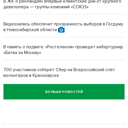
В ЖК «Гренландия» впервые клиентские дни от крупного
девелопера — группы компаний «СОЮЗ»
Инвалид получил условный срок за избиение врачей
протезом под Новосибирском
Видеозапись обеспечит прозрачность выборов в Госдуму
в Новосибирской области
Новосибирский преподаватель с женой вошли в топ-16
многодетных в России
В память о подвиге: «Ростелеком» проведет кибертурнир
«Битва за Москву»
Обновлённое отделение ВТБ открылось в Искитиме
700 участников соберёт Сбер на Всероссийский слёт
волонтёров в Красноярске
БОЛЬШЕ НОВОСТЕЙ
Честный выбор: видеонаблюдение обеспечит
объективность результатов ЕДГ в Новосибирской
области