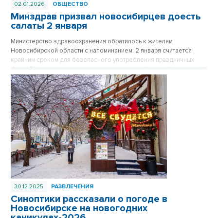
02.01.2026
ОБЩЕСТВО
Минздрав призвал новосибирцев доесть
салаты 2 января
Министерство здравоохранения обратилось к жителям
Новосибирской области с напоминанием: 2 января считается
крайним сроком для безопасного употребления праздничных
блюд. Врачи предупреждают, что салаты с майонезной заправкой
являются идеальной средой для размножения бактерий, и даже
хранение в холодильнике не гарантирует безопасность
продуктов спустя двое суток после приготовления.
30.12.2025
РАЗВЛЕЧЕНИЯ
Синоптики рассказали о погоде в
Новосибирске на новогодних
каникулах-2026