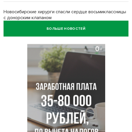
Новосибирские хирурги спасли сердце восьмиклассницы
с донорским клапаном
БОЛЬШЕ НОВОСТЕЙ
Более тысячи новосибирцев открыли День
физкультурника на набережной
Губернатор Андрей Травников подравил новосибирцев с
Днем физкультурника
Семь рейсов за сутки отменили в новосибирском
аэропорту Толмачево
В Новосибирске «Лада» сбила восьмиклассника на
велосипеде