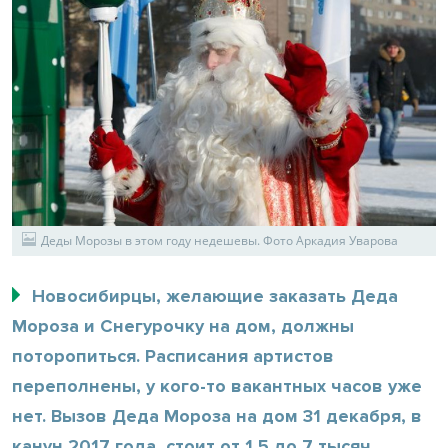
Деды Морозы в этом году недешевы. Фото Аркадия Уварова
Новосибирцы, желающие заказать Деда
Мороза и Снегурочку на дом, должны
поторопиться. Расписания артистов
переполнены, у кого-то вакантных часов уже
нет. Вызов Деда Мороза на дом 31 декабря, в
канун 2017 года, стоит от 1,5 до 7 тысяч