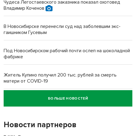
Чудеса Легостаевского заказника показал охотовед
Владимир Коченов
В Новосибирске перенесли суд над заболевшим экс-
гаишником Гусевым
Под Новосибирском рабочий почти ослеп на шоколадной
фабрике
Житель Купино получил 200 тыс. рублей за смерть
матери от COVID-19
БОЛЬШЕ НОВОСТЕЙ
Новосибирский суд наказал водителя за смерть
пенсионерки на вокзале
Новости партнеров
«Мы живём на пастбище!»: в новосибирском селе лошади
терроризируют жителей