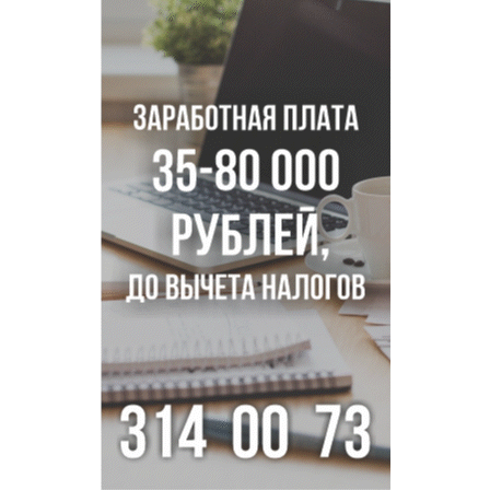
Родители 10 детей рассказали о подготовке к школе в
Новосибирской области
Цены на бензин снизились в Новосибирской области
к августу-2026
Корабль «Святой апостол Андрей Первозванный» отчалил
от набережной Новосибирска