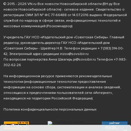
© 2015 - 2026 VN.ru Все новости Новосибирской области (ВН.ру Все
новости Новосибирской области) - сетевое издание. Свидетельство о
регистрации СМИ ЭЛ № ФС 77-66488 от 14.07.2016 выдано Федеральной
службой по надзору в сфере связи, информационных технологий и
массовых коммуникаций (Роскомнадзор)
Учредитель ГАУ НСО «Издательский дом «Советская Сибирь». Главный
редактор, руководитель-директор ГАУ НСО «Издательский дом
«Советская Сибирь» - Шрейтер Н.В. Телефон редакции
+ 7 (383) 314-00-
42
; Электронный адрес редакции
inzov@sovsibir.ru
По вопросам партнерства Анна Швагирь
pr@sovsibir.ru
Телефон
+7-983-
302-62-26
На информационном ресурсе применяются рекомендательные
технологии
(информационные технологии предоставления
информации на основе сбора, систематизации и анализа сведений,
относящихся к предпочтениям пользователей сети «Интернет»,
находящихся на территории Российской Федерации).
Политика конфиденциальности персональных данных