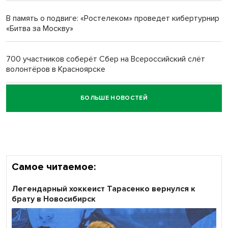
многодетных в России
В память о подвиге: «Ростелеком» проведет кибертурнир
«Битва за Москву»
Обновлённое отделение ВТБ открылось в Искитиме
700 участников соберёт Сбер на Всероссийский слёт
волонтёров в Красноярске
БОЛЬШЕ НОВОСТЕЙ
Честный выбор: видеонаблюдение обеспечит
объективность результатов ЕДГ в Новосибирской
области
Самое читаемое:
Легендарный хоккеист Тарасенко вернулся к
брату в Новосибирск