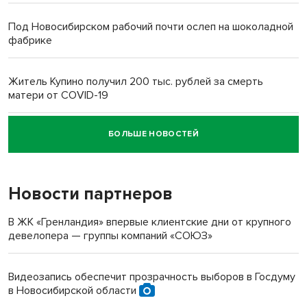
Под Новосибирском рабочий почти ослеп на шоколадной
фабрике
Житель Купино получил 200 тыс. рублей за смерть
матери от COVID-19
БОЛЬШЕ НОВОСТЕЙ
Новосибирский суд наказал водителя за смерть
пенсионерки на вокзале
Новости партнеров
«Мы живём на пастбище!»: в новосибирском селе лошади
терроризируют жителей
В ЖК «Гренландия» впервые клиентские дни от крупного
девелопера — группы компаний «СОЮЗ»
Инвалид получил условный срок за избиение врачей
протезом под Новосибирском
Видеозапись обеспечит прозрачность выборов в Госдуму
в Новосибирской области
Новосибирский преподаватель с женой вошли в топ-16