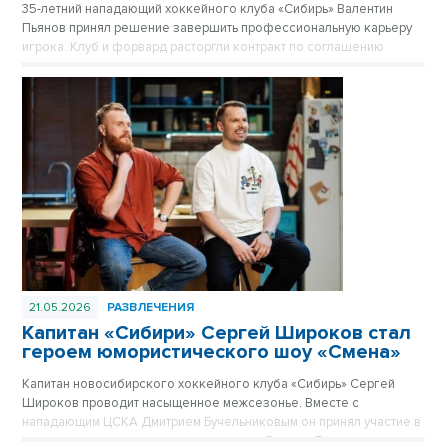
35-летний нападающий хоккейного клуба «Сибирь» Валентин
Пьянов принял решение завершить профессиональную карьеру
игрока. Клуб и форвард расторгли контракт по соглашению
сторон.
21.05.2026
РАЗВЛЕЧЕНИЯ
Капитан «Сибири» Сергей Широков стал
героем юмористического шоу «Смена»
Капитан новосибирского хоккейного клуба «Сибирь» Сергей
Широков проводит насыщенное межсезонье. Вместе с
нападающим ЦСКА Дмитрием Бучельниковым он принял участие в
новом выпуске юмористического шоу «Смена». В компании