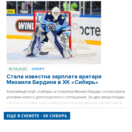
популярных комиков Евгения Чебаткова и Алексея Стаховича
хоккеист примерил на себя роль актера, обсудил завершение
карьеры и поделился планами на лето.
18.04.2026
СПОРТ
Стала известна зарплата вратаря
Михаила Бердина в ХК «Сибирь»
Хоккейный клуб «Сибирь» и голкипер Михаил Бердин согласовали
условия нового долгосрочного соглашения. За два предстоящих
сезона в составе новосибирской команды вратарь заработает в
общей сложности 87 миллионов рублей, что делает его одним из
самых высокооплачиваемых игроков клуба.
ЕЩЕ В СЮЖЕТЕ - ХК СИБИРЬ