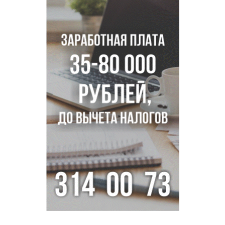
псевдо-мигранту
В Новосибирске по КРТ сдали первую очередь
миниполиса «Фора»
О пустырях в центре Новосибирска из-за лимита
площади КРТ предупредили эксперты