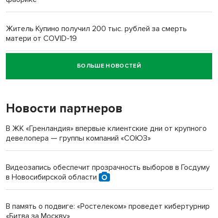
Житель Купино получил 200 тыс. рублей за смерть
матери от COVID-19
БОЛЬШЕ НОВОСТЕЙ
Новосибирский суд наказал водителя за смерть
пенсионерки на вокзале
Новости партнеров
«Мы живём на пастбище!»: в новосибирском селе лошади
терроризируют жителей
В ЖК «Гренландия» впервые клиентские дни от крупного
девелопера — группы компаний «СОЮЗ»
Инвалид получил условный срок за избиение врачей
протезом под Новосибирском
Видеозапись обеспечит прозрачность выборов в Госдуму
в Новосибирской области
Новосибирский преподаватель с женой вошли в топ-16
многодетных в России
В память о подвиге: «Ростелеком» проведет кибертурнир
«Битва за Москву»