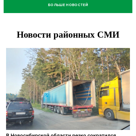
БОЛЬШЕ НОВОСТЕЙ
Нейросеть для диагностики депрессии в крови создали в
Новосибирске
Двум бойцам СВО после минно-взрывной травмы
«оживили» нервы в Новосибирске
Персидский ковер «108 шахов» впервые вывезли из музея
Востока в Новосибирск
Актриса из Новосибирска Евгения Туркова сыграла мать
в сериале «Малой»