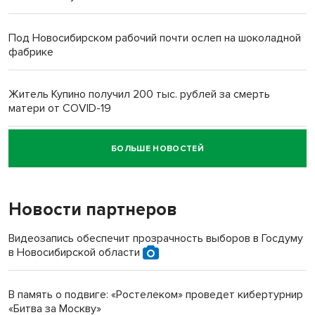
Под Новосибирском рабочий почти ослеп на шоколадной
фабрике
Житель Купино получил 200 тыс. рублей за смерть
матери от COVID-19
БОЛЬШЕ НОВОСТЕЙ
Новосибирский суд наказал водителя за смерть
пенсионерки на вокзале
Новости партнеров
«Мы живём на пастбище!»: в новосибирском селе лошади
терроризируют жителей
Видеозапись обеспечит прозрачность выборов в Госдуму
в Новосибирской области
Инвалид получил условный срок за избиение врачей
протезом под Новосибирском
В память о подвиге: «Ростелеком» проведет кибертурнир
«Битва за Москву»