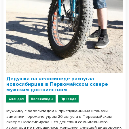
Дедушка на велосипеде распугал
новосибирцев в Первомайском сквере
мужским достоинством
Скандал
Велосипеды
Природа
Мужчину с велосипедом и приспущенными штанами
заметили горожане утром 26 августа в Первомайском
сквере Новосибирска. Его действия сомнительного
характера не понравились женщине, снявшей видеоролик.