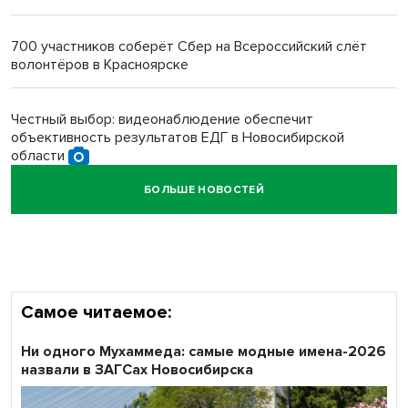
Новосибирский преподаватель с женой вошли в топ-16
многодетных в России
700 участников соберёт Сбер на Всероссийский слёт
волонтёров в Красноярске
Обновлённое отделение ВТБ открылось в Искитиме
Честный выбор: видеонаблюдение обеспечит
объективность результатов ЕДГ в Новосибирской
области
БОЛЬШЕ НОВОСТЕЙ
Кибертанки пошли в бой: «Ростелеком» объявляет
участников «Битвы заводов» от Новосибирской
области
Самое читаемое:
Ни одного Мухаммеда: самые модные имена-2026
назвали в ЗАГСах Новосибирска