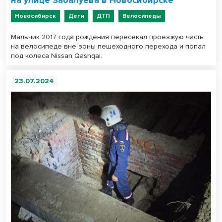
на улице Забалуева в Новосибирске
Новосибирск
Дети
ДТП
Велосипеды
Мальчик 2017 года рождения пересекал проезжую часть
на велосипеде вне зоны пешеходного перехода и попал
под колеса Nissan Qashqai.
23.07.2024