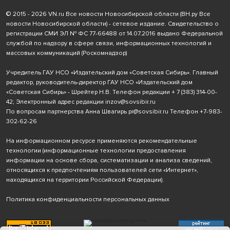
© 2015 - 2026 VN.ru Все новости Новосибирской области (ВН.ру Все
новости Новосибирской области) - сетевое издание. Свидетельство о
регистрации СМИ ЭЛ № ФС 77-66488 от 14.07.2016 выдано Федеральной
службой по надзору в сфере связи, информационных технологий и
массовых коммуникаций (Роскомнадзор)
Учредитель ГАУ НСО «Издательский дом «Советская Сибирь». Главный
редактор, руководитель-директор ГАУ НСО «Издательский дом
«Советская Сибирь» - Шрейтер Н.В. Телефон редакции
+ 7 (383) 314-00-
42
; Электронный адрес редакции
inzov@sovsibir.ru
По вопросам партнерства Анна Швагирь
pr@sovsibir.ru
Телефон
+7-983-
302-62-26
На информационном ресурсе применяются рекомендательные
технологии
(информационные технологии предоставления
информации на основе сбора, систематизации и анализа сведений,
относящихся к предпочтениям пользователей сети «Интернет»,
находящихся на территории Российской Федерации).
Политика конфиденциальности персональных данных