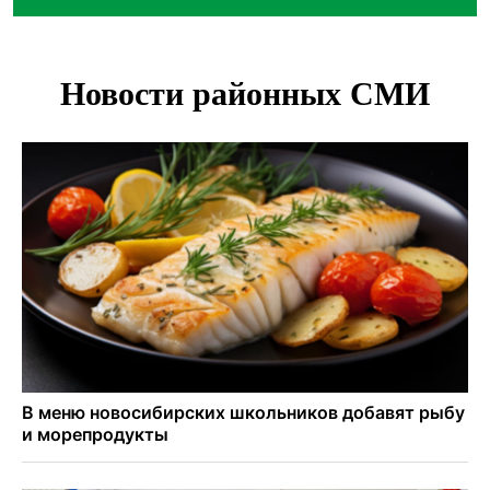
Нейросеть для диагностики депрессии в крови создали в
Новосибирске
Двум бойцам СВО после минно-взрывной травмы
«оживили» нервы в Новосибирске
Персидский ковер «108 шахов» впервые вывезли из музея
Востока в Новосибирск
Актриса из Новосибирска Евгения Туркова сыграла мать
в сериале «Малой»