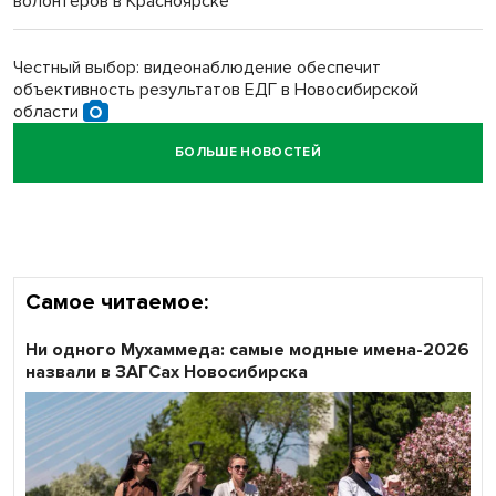
волонтёров в Красноярске
Обновлённое отделение ВТБ открылось в Искитиме
Честный выбор: видеонаблюдение обеспечит
объективность результатов ЕДГ в Новосибирской
области
БОЛЬШЕ НОВОСТЕЙ
Кибертанки пошли в бой: «Ростелеком» объявляет
участников «Битвы заводов» от Новосибирской
области
Самое читаемое:
Ни одного Мухаммеда: самые модные имена-2026
назвали в ЗАГСах Новосибирска