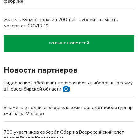
фабрике
Житель Купино получил 200 тыс. рублей за смерть
матери от COVID-19
БОЛЬШЕ НОВОСТЕЙ
Новосибирский суд наказал водителя за смерть
пенсионерки на вокзале
Новости партнеров
«Мы живём на пастбище!»: в новосибирском селе лошади
терроризируют жителей
Видеозапись обеспечит прозрачность выборов в Госдуму
в Новосибирской области
Инвалид получил условный срок за избиение врачей
протезом под Новосибирском
В память о подвиге: «Ростелеком» проведет кибертурнир
«Битва за Москву»
Новосибирский преподаватель с женой вошли в топ-16
многодетных в России
700 участников соберёт Сбер на Всероссийский слёт