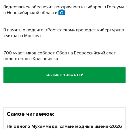
Видеозапись обеспечит прозрачность выборов в Госдуму
в Новосибирской области
Новосибирский преподаватель с женой вошли в топ-16
многодетных в России
В память о подвиге: «Ростелеком» проведет кибертурнир
«Битва за Москву»
Обновлённое отделение ВТБ открылось в Искитиме
700 участников соберёт Сбер на Всероссийский слёт
волонтёров в Красноярске
БОЛЬШЕ НОВОСТЕЙ
Честный выбор: видеонаблюдение обеспечит
объективность результатов ЕДГ в Новосибирской
области
Самое читаемое:
Ни одного Мухаммеда: самые модные имена-2026