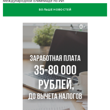
Международной олимпиаде по ИИ
БОЛЬШЕ НОВОСТЕЙ
Остановку электричек о.п. Радуга Сибири начали строить
в Новосибирске
Транспортная прокуратура проверит S7 после инцидента
в аэропорту Норильска
500 литров ухи сварили новосибирцам на
Бугринском пляже
Под Новосибирском двое пострадали в ДТП с
перевернувшейся «ГАЗелью»