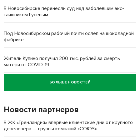
В Новосибирске перенесли суд над заболевшим экс-
гаишником Гусевым
Под Новосибирском рабочий почти ослеп на шоколадной
фабрике
Житель Купино получил 200 тыс. рублей за смерть
матери от COVID-19
БОЛЬШЕ НОВОСТЕЙ
Новосибирский суд наказал водителя за смерть
пенсионерки на вокзале
Новости партнеров
«Мы живём на пастбище!»: в новосибирском селе лошади
терроризируют жителей
В ЖК «Гренландия» впервые клиентские дни от крупного
девелопера — группы компаний «СОЮЗ»
Инвалид получил условный срок за избиение врачей
протезом под Новосибирском