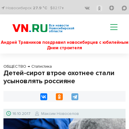
Новосибирск
27.9 °C
$82.17↑
Все новости
Новосибирской
области
Андрей Травников поздравил новосибирцев с юбилейным
Днем строителя
ОБЩЕСТВО
→
Статистика
Детей-сирот втрое охотнее стали
усыновлять россияне
16.10.2017
Максим Новоселов