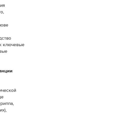
ния
о,
нове
дство
ок ключевые
овые
анции
ической
де
гриппа,
х),