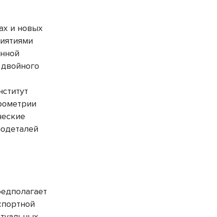
ах и новых
риятиями
онной
 двойного
нститут
рометрии
ческие
иодеталей
редполагает
спортной
ктуальных