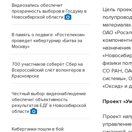
Видеозапись обеспечит
Цель проек
прозрачность выборов в Госдуму в
полупровод
Новосибирской области
материалах
ОАО «Росэл
В память о подвиге: «Ростелеком»
компонентн
проведет кибертурнир «Битва за
Москву»
назначения
«Новосибир
физики пол
700 участников соберёт Сбер на
Всероссийский слёт волонтёров в
СО РАН, ОА
Красноярске
системы», 
«Оксид» и д
Честный выбор: видеонаблюдение
обеспечит объективность
Проект «У
результатов ЕДГ в Новосибирской
области
Проект нап
управление
Кибертанки пошли в бой:
системой, 