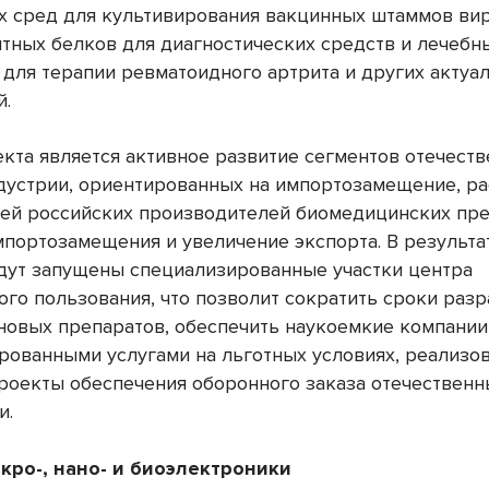
х сред для культивирования вакцинных штаммов вир
тных белков для диагностических средств и лечебн
 для терапии ревматоидного артрита и других актуа
й.
кта является активное развитие сегментов отечест
устрии, ориентированных на импортозамещение, р
ей российских производителей биомедицинских пре
мпортозамещения и увеличение экспорта. В результа
удут запущены специализированные участки центра
ого пользования, что позволит сократить сроки разр
новых препаратов, обеспечить наукоемкие компании
рованными услугами на льготных условиях, реализо
роекты обеспечения оборонного заказа отечествен
и.
кро-, нано- и биоэлектроники