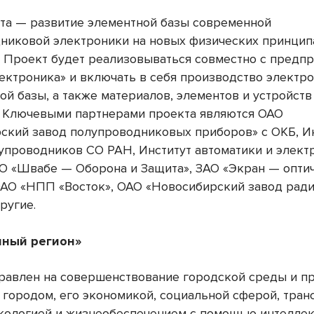
та — развитие элементной базы современной
никовой электроники на новых физических принцип
. Проект будет реализовываться совместно с предп
ектроника» и включать в себя производство электр
ой базы, а также материалов, элементов и устройств
. Ключевыми партнерами проекта являются ОАО
ский завод полупроводниковых приборов» с ОКБ, И
упроводников СО РАН, Институт автоматики и элект
О «Швабе — Оборона и Защита», ЗАО «Экран — опти
ОАО «НПП «Восток», ОАО «Новосибирский завод рад
ругие.
мный регион»
равлен на совершенствование городской среды и п
 городом, его экономикой, социальной сферой, тран
экологией и жизнеобеспечением с помощью интелле