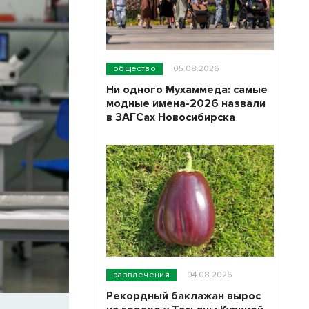
общество
05.08.2026
Ни одного Мухаммеда: самые
модные имена-2026 назвали
в ЗАГСах Новосибирска
развлечения
04.08.2026
Рекордный баклажан вырос