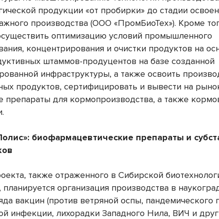
гической продукции «от пробирки» до стадии освое
ажного производства (ООО «ПромБиоТех»). Кроме тог
осуществить оптимизацию условий промышленного
вания, концентрирования и очистки продуктов на ос
уктивных штаммов-продуцентов на базе созданной
рованной инфраструктуры, а также освоить произво
ных продуктов, сертифицировать и вывести на рын
 препараты для кормопроизводства, а также корм
.
олис»: биофармацевтические препараты и субст
ков
роекта, также отраженного в Сибирской биотехнолог
, планируется организация производства в наукогра
яда вакцин (против ветряной оспы, пандемического 
ой инфекции, лихорадки Западного Нила, ВИЧ и други