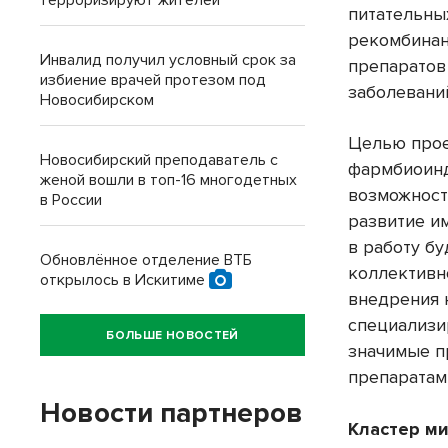
терроризируют жителей
питательны
рекомбинан
Инвалид получил условный срок за
препаратов
избиение врачей протезом под
заболевани
Новосибирском
Целью прое
Новосибирский преподаватель с
фармбиоинд
женой вошли в топ-16 многодетных
возможност
в России
развитие и
в работу б
Обновлённое отделение ВТБ
коллективн
открылось в Искитиме
внедрения 
специализи
БОЛЬШЕ НОВОСТЕЙ
значимые п
препаратам
Новости партнеров
Кластер ми