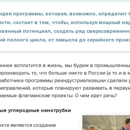
 идея программы, которая, возможно, определит
сти, состоит в том, чтобы, используя мощный на
твенный потенциал, создать ряд сверхсовремен
й полного цикла, от замысла до серийного прои
анное воплотится в жизнь, мы будем в промышленн
роизводить то, что больше никто в России (а то и в 
зработчики программы реиндустриализации сделали 
направлений, которые планируют развивать в перву
ваемые флагманские проекты. О чем идет речь?
ые углеродные нанотрубки
кта является создание