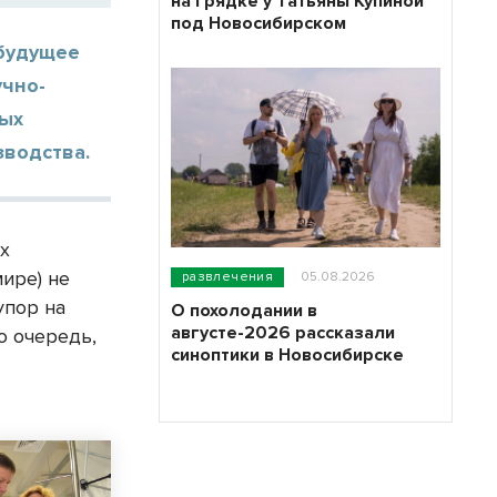
на грядке у Татьяны Купиной
под Новосибирском
 будущее
учно-
ных
зводства.
ых
мире) не
развлечения
05.08.2026
упор на
О похолодании в
августе-2026 рассказали
ю очередь,
синоптики в Новосибирске