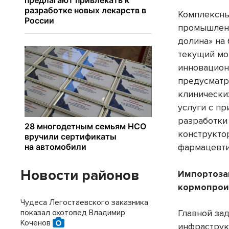
Комплексны
промышленн
долина» на
текущий мо
инновацион
предусматр
клинически
услуги с п
разработки
конструкто
фармацевти
Новости районов
Импортоза
кормопрои
Чудеса Легостаевского заказника
показал охотовед Владимир
Главной за
Коченов
инфраструк