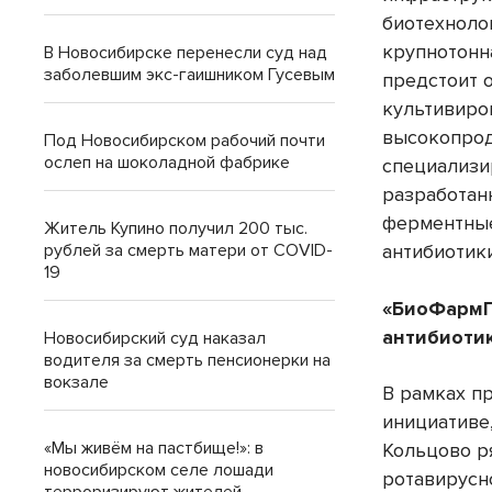
биотехноло
крупнотонн
В Новосибирске перенесли суд над
заболевшим экс-гаишником Гусевым
предстоит 
культивиро
высокопрод
Под Новосибирском рабочий почти
ослеп на шоколадной фабрике
специализи
разработан
ферментные
Житель Купино получил 200 тыс.
рублей за смерть матери от COVID-
антибиотики
19
«БиоФармП
антибиоти
Новосибирский суд наказал
водителя за смерть пенсионерки на
вокзале
В рамках п
инициативе
«Мы живём на пастбище!»: в
Кольцово р
новосибирском селе лошади
ротавирусн