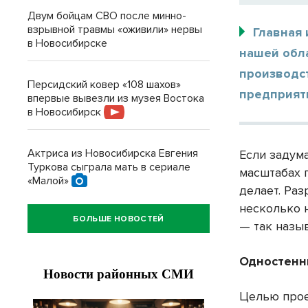
Двум бойцам СВО после минно-
взрывной травмы «оживили» нервы
Главная
в Новосибирске
нашей обла
производс
Персидский ковер «108 шахов»
предприяти
впервые вывезли из музея Востока
в Новосибирск
Актриса из Новосибирска Евгения
Если задум
Туркова сыграла мать в сериале
масштабах п
«Малой»
делает. Ра
несколько 
БОЛЬШЕ НОВОСТЕЙ
— так назы
Одностенн
Целью прое