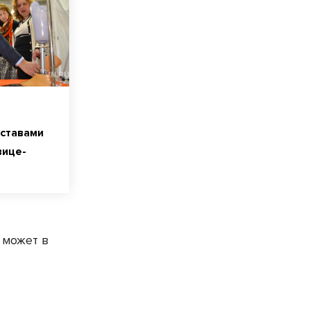
уставами
вице-
 может в