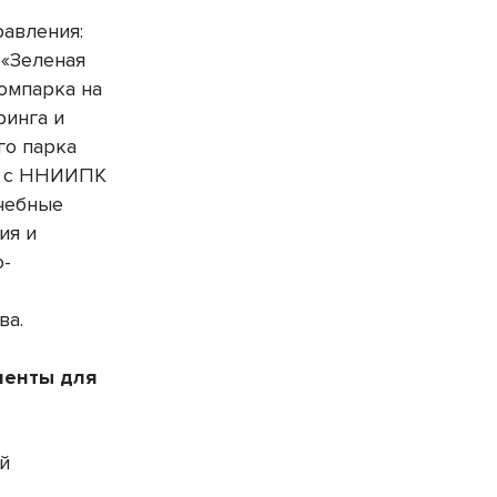
равления:
 «Зеленая
омпарка на
ринга и
го парка
е с ННИИПК
ечебные
ия и
о-
ва.
менты для
ой
а