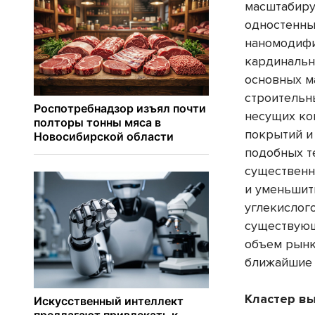
масштабиру
одностенны
наномодифи
кардинальн
основных м
строительн
несущих кон
покрытий и
подобных т
существенн
и уменьшит
углекислого
существующ
объем рынк
ближайшие 
Кластер в