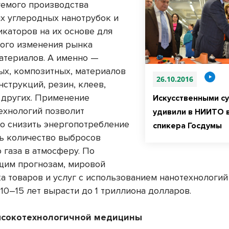
емого производства
х углеродных нанотрубок и
каторов на их основе для
ого изменения рынка
атериалов. А именно —
ых, композитных, материалов
26.10.2016
струкций, резин, клеев,
 других. Применение
Искусственными с
ехнологий позволит
удивили в НИИТО 
о снизить энергопотребление
спикера Госдумы
ь количество выбросов
 газа в атмосферу. По
им прогнозам, мировой
а товаров и услуг с использованием нанотехнологий
10–15 лет вырасти до 1 триллиона долларов.
ысокотехнологичной медицины