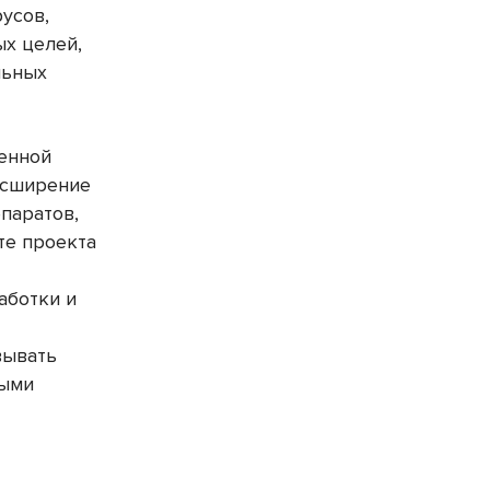
усов,
ых целей,
льных
венной
асширение
паратов,
те проекта
аботки и
вывать
ными