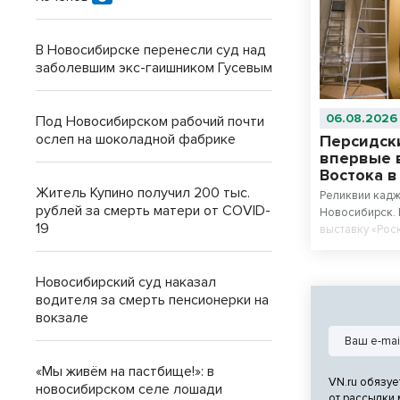
В Новосибирске перенесли суд над
заболевшим экс-гаишником Гусевым
06.08.2026
Под Новосибирском рабочий почти
ослеп на шоколадной фабрике
Персидск
впервые 
Востока 
Житель Купино получил 200 тыс.
Реликвии кадж
рублей за смерть матери от COVID-
Новосибирск. 
19
выставку «Рос
Каджаров» из
Востока. Цент
Новосибирский суд наказал
станет персид
последнего ша
водителя за смерть пенсионерки на
Ахмад Шаха.
вокзале
«Мы живём на пастбище!»: в
VN.ru обязуе
новосибирском селе лошади
от рассылки