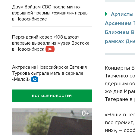
Двум бойцам СВО после минно-
взрывной травмы «оживили» нервы
Артисты
в Новосибирске
Арсением 
Ближнем В
Персидский ковер «108 шахов»
рамках Дне
впервые вывезли из музея Востока
в Новосибирск
Актриса из Новосибирска Евгения
Концерты Б
Туркова сыграла мать в сериале
Ткаченко со
«Малой»
ядерным об
же дня Ира
БОЛЬШЕ НОВОСТЕЙ
Тегеране в
«Наши в Те
все гремит,
них», – со