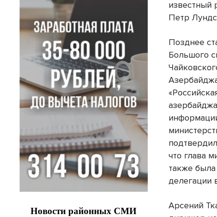
известный 
Петр Лундс
Позднее ст
Большого с
Чайковског
Азербайджа
«Российская
азербайджа
информации
министерст
подтвердил
что глава 
также была
делегации 
Арсений Тк