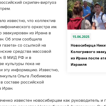
российский скрипач-виртуоз
трем.
ало известно, что коллектив
имфонического оркестра им.
о эвакуирован из Ирана в
15.06.2025
н. Об этом сообщила
 газета» со ссылкой на
Новосибирца Ники
нские средства массовой
Кологривого эвак
. В МИД РФ и в
из Ирана после ат
ве культуры пока не
Израиля
и эту информацию. Известно,
минкульта Ольга Любимова
 в составе российской
в Иран.
аченко известен новосибирцам как руководитель и 