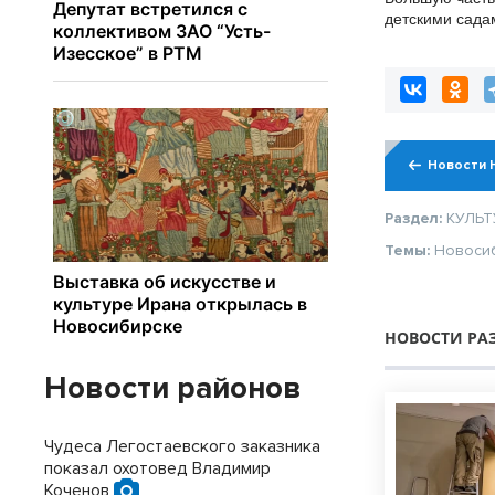
детскими сада
заключают дис
Новости 
Раздел:
КУЛЬТ
Темы:
Новоси
НОВОСТИ РА
Новости районов
Чудеса Легостаевского заказника
показал охотовед Владимир
Коченов