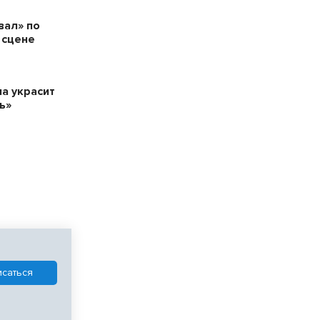
вал» по
 сцене
а украсит
ь»