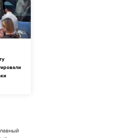
ту
уировали
аки
главный