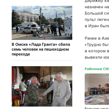
дирижер ка
назначен на
Большой си
пульт леген
в Иран был
Ранее в Аз
«Трудно бы
в котором 
вывезли из
Районные С
Большую часть