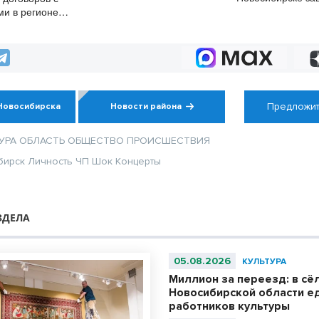
полностью восстановилась
конца августа
ми в регионе
танционно
Предложит
Новосибирска
Новости района
УРА
ОБЛАСТЬ
ОБЩЕСТВО
ПРОИСШЕСТВИЯ
бирск
Личность
ЧП
Шок
Концерты
ЗДЕЛА
05.08.2026
КУЛЬТУРА
Миллион за переезд: в сё
Новосибирской области е
работников культуры