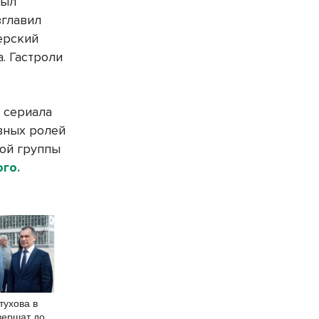
был
зглавил
ерский
. Гастроли
 сериала
вных ролей
ной группы
го.
тухова в
вершат до