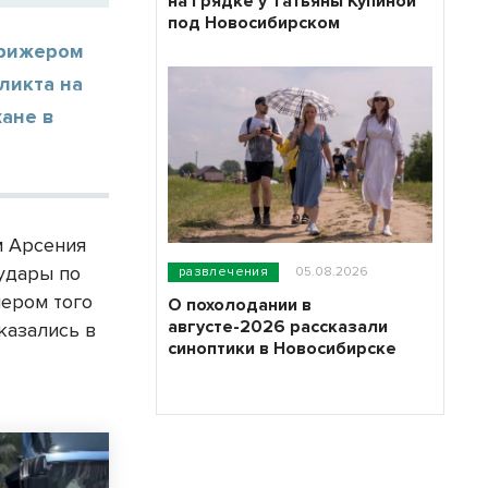
на грядке у Татьяны Купиной
под Новосибирском
ирижером
ликта на
хане в
м Арсения
 удары по
развлечения
05.08.2026
чером того
О похолодании в
августе-2026 рассказали
казались в
синоптики в Новосибирске