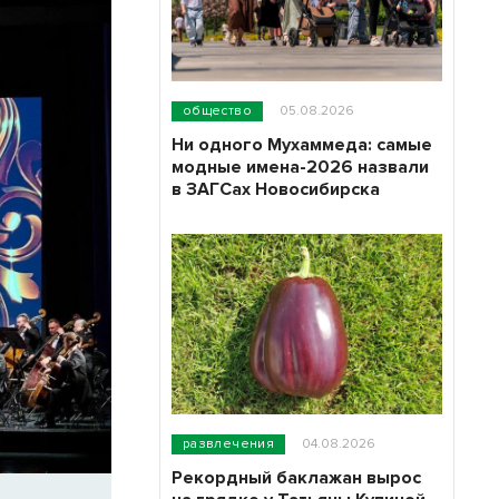
общество
05.08.2026
Ни одного Мухаммеда: самые
модные имена-2026 назвали
в ЗАГСах Новосибирска
развлечения
04.08.2026
Рекордный баклажан вырос