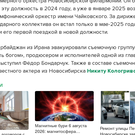
мерного оркестра Новосибирской филармонии. Он 
 эту должность в 2024 году, а уже в январе 2025 во
мфонический оркестр имени Чайковского. За дириж
дарного коллектива он встал только в мае-2025 года
и его первой поездкой в новой должности.
ербайджан из Ирана эвакуировали съемочную группу
ть богом», продюсером и исполнителей одной из гла
выступил Фёдор Бондарчук. Также в составе съемоч
вестного актера из Новосибирска
Никиту Кологриво
МИ
Магнитные бури 6 августа
Ремонт улицы Пе
2026: магнитосфера
Новосибирске за
 договоров с