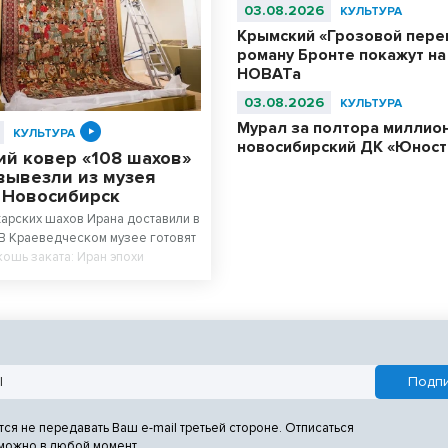
03.08.2026
КУЛЬТУРА
Крымский «Грозовой пере
роману Бронте покажут на
НОВАТа
03.08.2026
КУЛЬТУРА
Мурал за полтора миллион
КУЛЬТУРА
новосибирский ДК «Юност
ий ковер «108 шахов»
вывезли из музея
в Новосибирск
арских шахов Ирана доставили в
В Краеведческом музее готовят
кошь заката: Иран эпохи
 фондов Государственного музея
ральным экспонатом выставки
ский ковер, сотканный для
ха династии – 11-летнего Султан
тся не передавать Ваш e-mail третьей стороне. Отписаться
 можно в любой момент