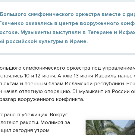
 Большого симфонического оркестра вместе с д
Ткаченко оказались в центре вооруженного конф
остоке. Музыканты выступали в Тегеране и Исфа
й российской культуры в Иране.
ольшого симфонического оркестра под управление
стоялись 10 и 12 июня. А уже 13 июня Израиль нанес
ъектам и военным базам Исламской республики. Ве
н начал ответную операцию. 51 музыкант из России о
 разгар вооруженного конфликта.
геране в убежищах. Вокруг
 летают ракеты. Молимся за
общил сегодня утром