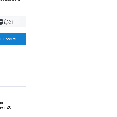
Дзен
ь новость
ла
дут 20