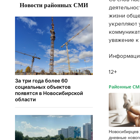
деятельнос
жизни обще
укрепляют 
коммуникат
уважение к
Информация
12+
Районные С
Новосибирцев 
дневные новог