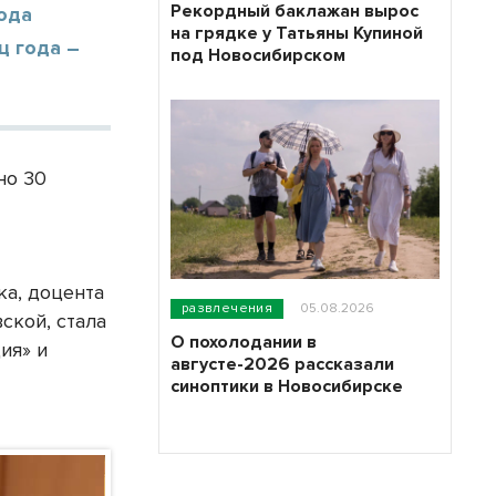
Рекордный баклажан вырос
ода
на грядке у Татьяны Купиной
ц года –
под Новосибирском
но 30
ка, доцента
развлечения
05.08.2026
ской, стала
О похолодании в
ия» и
августе-2026 рассказали
синоптики в Новосибирске