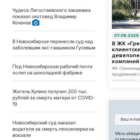
Чудеса Легостаевского заказника
показал охотовед Владимир
Коченов
07.08.2026
В Новосибирске перенесли суд над
В ЖК «Гр
заболевшим экс-гаишником Гусевым
клиентски
девелопе
компани
Под Новосибирском рабочий почти
ЖК «Гренланди
ослеп на шоколадной фабрике
продуманная с
минимализме с
материалов.
Житель Купино получил 200 тыс.
рублей за смерть матери от COVID-
19
Новосибирский суд наказал
водителя за смерть пенсионерки на
VN.ru обязуе
вокзале
от рассылки