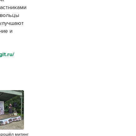
частниками
овольцы
 улучшают
ние и
it.ru/
прошёл митинг