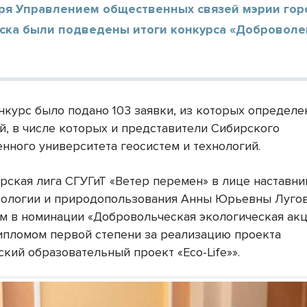
бря Управлением общественных связей мэрии гор
ска были подведены итоги конкурса «Доброволе
онкурс было подано 103 заявки, из которых определе
й, в числе которых и представители Сибирского
енного университета геосистем и технологий.
рская лига СГУГиТ «Ветер перемен» в лице наставни
ологии и природопользования Анны Юрьевны Лугов
м в номинации «Добровольческая экологическая акц
ипломом первой степени за реализацию проекта
кий образовательный проект «Eco-Life»».