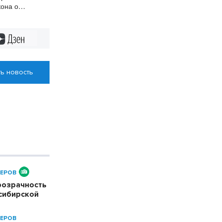
кона о
Дзен
ь новость
ЕРОВ
розрачность
сибирской
ЕРОВ