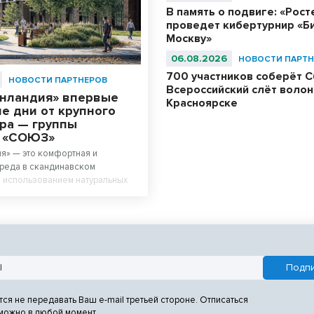
В память о подвиге: «Рос
проведет кибертурнир «Би
Москву»
06.08.2026
НОВОСТИ ПАРТН
700 участников соберёт С
НОВОСТИ ПАРТНЕРОВ
Всероссийский слёт волон
енландия» впервые
Красноярске
е дни от крупного
ра — группы
й «СОЮЗ»
я» — это комфортная и
реда в скандинавском
 использованием натуральных
тся не передавать Ваш e-mail третьей стороне. Отписаться
 можно в любой момент