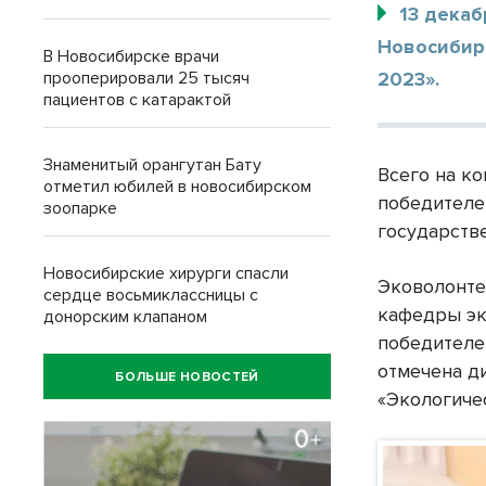
13 дека
Новосибир
В Новосибирске врачи
прооперировали 25 тысяч
2023».
пациентов с катарактой
Знаменитый орангутан Бату
Всего на к
отметил юбилей в новосибирском
победителе
зоопарке
государств
Новосибирские хирурги спасли
Эковолонте
сердце восьмиклассницы с
кафедры эк
донорским клапаном
победителе
отмечена д
БОЛЬШЕ НОВОСТЕЙ
«Экологичес