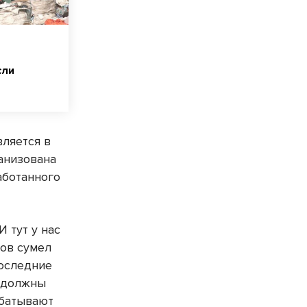
сли
ляется в
анизована
аботанного
И тут у нас
дов сумел
последние
е должны
абатывают