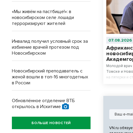
«Мы живём на пастбище!»: в
новосибирском селе лошади
терроризируют жителей
07.08.2026
Инвалид получил условный срок за
избиение врачей протезом под
Африканс
Новосибирском
новосиби
Академго
Молодой врач 
Новосибирский преподаватель с
Томске и Ново
женой вошли в топ-16 многодетных
на пятерки и с
в России
Обновлённое отделение ВТБ
открылось в Искитиме
БОЛЬШЕ НОВОСТЕЙ
VN.ru обязуе