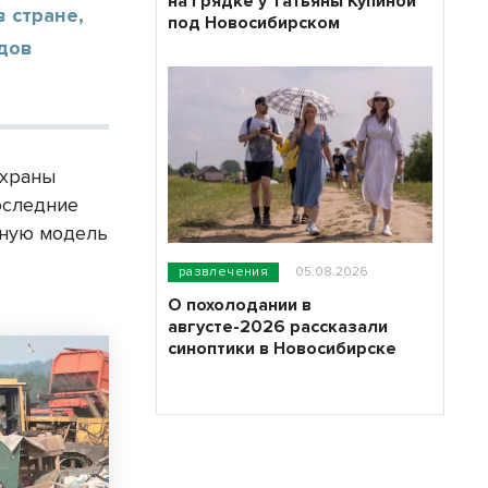
на грядке у Татьяны Купиной
 стране,
под Новосибирском
идов
охраны
оследние
жную модель
развлечения
05.08.2026
О похолодании в
августе-2026 рассказали
синоптики в Новосибирске