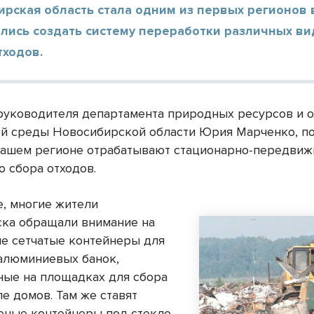
рская область стала одним из первых регионов в
ались создать систему переработки различных в
тходов.
руководителя департамента природных ресурсов и 
 среды Новосибирской области Юрия Марченко, п
 нашем регионе отрабатывают стационарно-передви
о сбора отходов.
, многие жители
ка обращали внимание на
е сетчатые контейнеры для
 алюминиевых банок,
ные на площадках для сбора
е домов. Там же ставят
еные контейнеры под стекло,