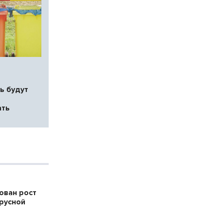
ь будут
ать
ован рост
русной