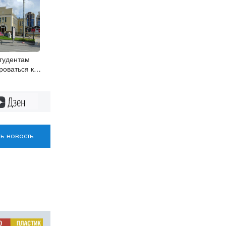
тудентам
роваться к
туру
Дзен
ь новость