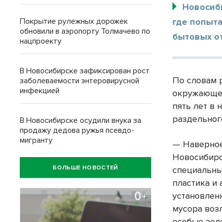
Новосиби
Покрытие рулежных дорожек
где попыт
обновили в аэропорту Толмачево по
бытовых о
нацпроекту
В Новосибирске зафиксирован рост
По словам 
заболеваемости энтеровирусной
инфекцией
окружающей
пять лет в
раздельног
В Новосибирске осудили внука за
продажу дедова ружья псевдо-
мигранту
— Наверное
Новосибирс
БОЛЬШЕ НОВОСТЕЙ
специальны
пластика и
установлен
мусора возл
особые зел