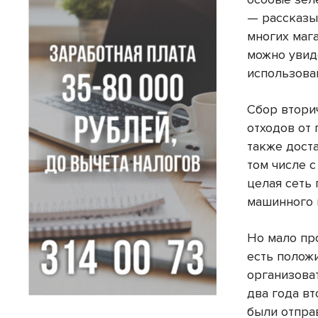
— рассказы
многих маг
можно увид
использова
Сбор втори
отходов от 
также дост
том числе 
целая сеть
машинного 
Но мало про
есть полож
организова
два года в
были отпра