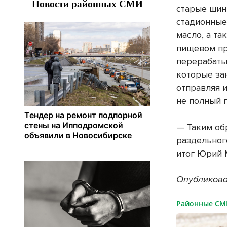
старые шин
стадионные
масло, а т
пищевом пр
перерабаты
которые за
отправляя 
не полный 
— Таким об
раздельног
итог Юрий 
Опубликова
Районные С