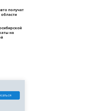
авто получат
 области
осибирской
каты на
ей