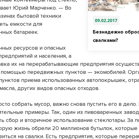
вает Юрий Марченко. — Во
азинах бытовой техники
09.02.2017
еть емкости для
нных батареек.
Безнадежно обро
свалками?
чных ресурсов и опасных
предприятий и населения, а
авка их на перерабатывающие предприятия осуществ
с помощью передвижных пунктов — экомобилей. Орг
 пунктов приема использованных автопокрышек, отр
масла, других видов опасных отходов.
сто собрать мусор, важно снова пустить его в дело. 
ительные примеры. Так, один из пивоваренных заво
ть сбор и вторичное использование стеклотары. За 
торую жизнь обрели 20 миллионов бутылок, которы
виться на свалки. Есть предприятия, которые перер