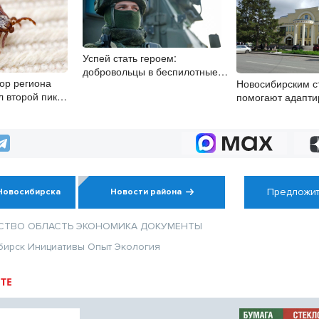
Успей стать героем:
добровольцы в беспилотные
ор региона
Новосибирским с
войска получат 2,9 млн рублей
л второй пик
помогают адапти
и места в вузах
 августа
учебе через куль
Предложит
Новосибирска
Новости района
СТВО
ОБЛАСТЬ
ЭКОНОМИКА
ДОКУМЕНТЫ
бирск
Инициативы
Опыт
Экология
ТЕ