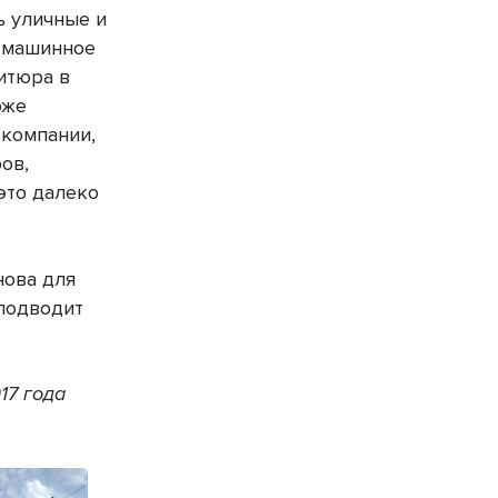
ь уличные и
е машинное
итюра в
оже
 компании,
ов,
это далеко
нова для
 подводит
17 года