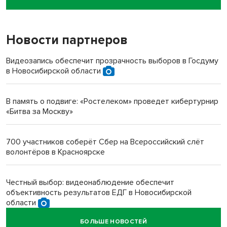
пенсионерки на вокзале
Новости партнеров
«Мы живём на пастбище!»: в новосибирском селе лошади
терроризируют жителей
Видеозапись обеспечит прозрачность выборов в Госдуму
в Новосибирской области
Инвалид получил условный срок за избиение врачей
протезом под Новосибирском
В память о подвиге: «Ростелеком» проведет кибертурнир
«Битва за Москву»
Новосибирский преподаватель с женой вошли в топ-16
многодетных в России
700 участников соберёт Сбер на Всероссийский слёт
волонтёров в Красноярске
Обновлённое отделение ВТБ открылось в Искитиме
Честный выбор: видеонаблюдение обеспечит
объективность результатов ЕДГ в Новосибирской
области
БОЛЬШЕ НОВОСТЕЙ