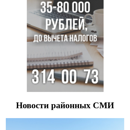
Актриса из Новосибирска Евгения Туркова сыграла мать
в сериале «Малой»