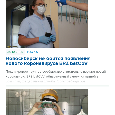
30.10.2025
НАУКА
Новосибирск не боится появления
нового коронавируса BRZ batCoV
Пока мировое научное сообщество внимательно изучает новый
коронавирус BRZ batCoV, обнаруженный у летучих мышей в
Бразилии, федеральная служба Роспотребнадзора
подтверждает, что ситуация находится на постоянном
оперативном контроле.