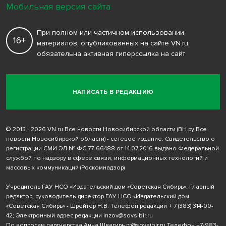
Мобильная версия сайта
При полном или частичном использовании
16+
материалов, опубликованных на сайте VN.ru,
обязательна активная гиперссылка на сайт
НАПИСАТЬ В РЕДАКЦИЮ
© 2015 - 2026 VN.ru Все новости Новосибирской области (ВН.ру Все
новости Новосибирской области) - сетевое издание. Свидетельство о
регистрации СМИ ЭЛ № ФС 77-66488 от 14.07.2016 выдано Федеральной
службой по надзору в сфере связи, информационных технологий и
массовых коммуникаций (Роскомнадзор)
Учредитель ГАУ НСО «Издательский дом «Советская Сибирь». Главный
редактор, руководитель-директор ГАУ НСО «Издательский дом
«Советская Сибирь» - Шрейтер Н.В. Телефон редакции
+ 7 (383) 314-00-
42
; Электронный адрес редакции
inzov@sovsibir.ru
По вопросам партнерства Анна Швагирь
pr@sovsibir.ru
Телефон
+7-983-