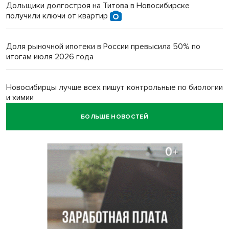
Дольщики долгостроя на Титова в Новосибирске
получили ключи от квартир
Доля рыночной ипотеки в России превысила 50% по
итогам июля 2026 года
Новосибирцы лучше всех пишут контрольные по биологии
и химии
БОЛЬШЕ НОВОСТЕЙ
Нейросеть для диагностики депрессии в крови создали в
Новосибирске
Двум бойцам СВО после минно-взрывной травмы
«оживили» нервы в Новосибирске
Персидский ковер «108 шахов» впервые вывезли из музея
Востока в Новосибирск