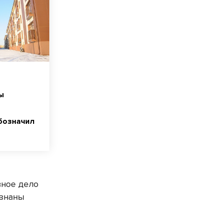
ы
бозначил
вное дело
изнаны