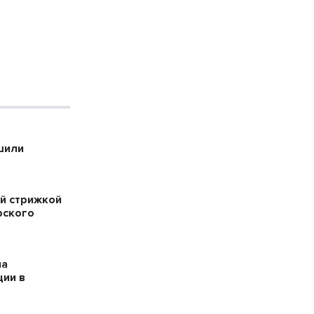
шили
й стрижкой
рского
на
ции в