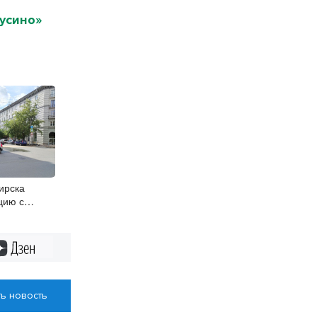
усино»
ирска
цию с
й на улице
Дзен
ь новость