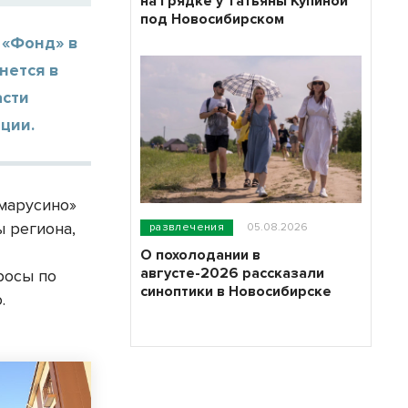
на грядке у Татьяны Купиной
под Новосибирском
 «Фонд» в
нется в
асти
ции.
марусино»
ы региона,
развлечения
05.08.2026
О похолодании в
августе-2026 рассказали
росы по
синоптики в Новосибирске
.