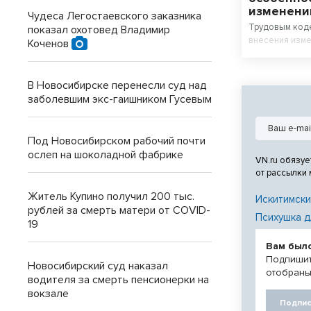
изменени
Чудеса Легостаевского заказника
Трудовым код
показал охотовед Владимир
внесения изме
Коченов
В Новосибирске перенесли суд над
заболевшим экс-гаишником Гусевым
Под Новосибирском рабочий почти
ослеп на шоколадной фабрике
VN.ru обязуе
от рассылки
Житель Купино получил 200 тыс.
Искитимски
рублей за смерть матери от COVID-
Психушка д
19
Вам был
Подпишит
Новосибирский суд наказал
отобраны
водителя за смерть пенсионерки на
вокзале
Подпис