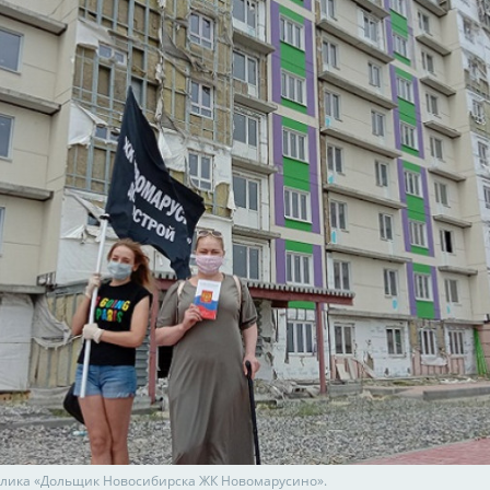
блика «Дольщик Новосибирска ЖК Новомарусино».