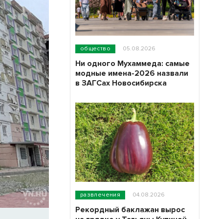
общество
05.08.2026
Ни одного Мухаммеда: самые
модные имена-2026 назвали
в ЗАГСах Новосибирска
развлечения
04.08.2026
Рекордный баклажан вырос