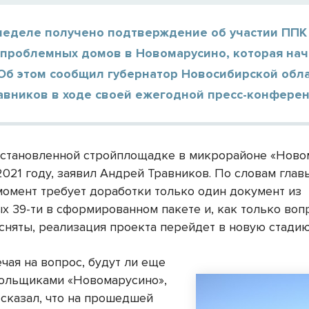
 неделе получено подтверждение об участии ППК
 проблемных домов в Новомарусино, которая нач
 Об этом сообщил губернатор Новосибирской обл
авников в ходе своей ежегодной пресс-конферен
остановленной стройплощадке в микрорайоне «Ново
2021 году, заявил Андрей Травников. По словам глав
момент требует доработки только один документ из
х 39-ти в сформированном пакете и, как только воп
 сняты, реализация проекта перейдет в новую стадию
ечая на вопрос, будут ли еще
дольщиками «Новомарусино»,
 сказал, что на прошедшей