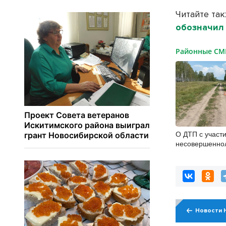
Читайте та
обозначил
Районные С
О ДТП с участ
несовершенно
территории Кы
района сообщ
Новости 