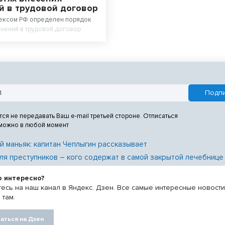
й в трудовой договор
ексом РФ определен порядок
нений в трудовой договор.
тся не передавать Ваш e-mail третьей стороне. Отписаться
 можно в любой момент
й маньяк: капитан Чеплыгин рассказывает
ля преступников – кого содержат в самой закрытой лечебнице
о интересно?
есь на наш канал в Яндекс. Дзен. Все самые интересные новост
 там.
аться на Дзен