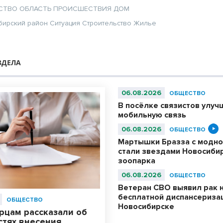
СТВО
ОБЛАСТЬ
ПРОИСШЕСТВИЯ
ДОМ
бирский район
Ситуация
Строительство
Жилье
ЗДЕЛА
06.08.2026
ОБЩЕСТВО
В посёлке связистов улуч
мобильную связь
06.08.2026
ОБЩЕСТВО
Мартышки Бразза с модно
стали звездами Новосиби
зоопарка
06.08.2026
ОБЩЕСТВО
Ветеран СВО выявил рак 
бесплатной диспансериза
ОБЩЕСТВО
Новосибирске
рцам рассказали об
стях внесения