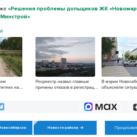
кже
«Решения проблемы дольщиков ЖК «Новомар
 Минстрой»
МИ
ием
Росреестр назвал главные
В мэрии Новосиб
летних на
причины отказов в регистрации
объяснили ситуа
штовского
недвижимости в НСО
пешеходной зоно
ает ГИБДД
Ленина
Предложит
Новосибирска
Новости района