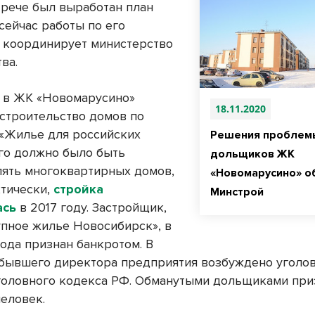
трече был выработан план
сейчас работы по его
 координирует министерство
ва.
а в ЖК «Новомарусино»
18.11.2020
 строительство домов по
«Жилье для российских
Решения проблем
его должно было быть
дольщиков ЖК
пять многоквартирных домов,
«Новомарусино» о
ктически,
стройка
Минстрой
ась
в 2017 году. Застройщик,
пное жилье Новосибирск», в
года признан банкротом. В
бывшего директора предприятия возбуждено уголо
 Уголовного кодекса РФ. Обманутыми дольщиками пр
человек.