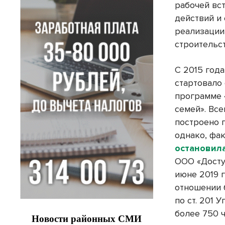
рабочей вс
действий и 
реализации
строительст
С 2015 год
стартовало
программе 
семей». Вс
построено 
однако, фа
остановил
ООО «Досту
июне 2019 
отношении 
по ст. 201
более 750 