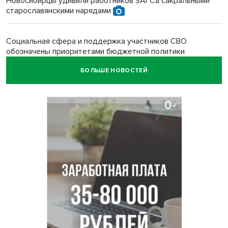
Новосибирцы удивили работников ЗАГСа сакральными
старославянскими нарядами
Социальная сфера и поддержка участников СВО
обозначены приоритетами бюджетной политики
Новосибирской области
БОЛЬШЕ НОВОСТЕЙ
Главные дороги Новосибирска закрыли для самокатов к 11
августа
Парашютную вышку за 16 миллионов закупил детский
лагерь под Новосибирском
Заборы на площади Маркса сносят для новой зоны
отдыха в Новосибирске
Глава сельсовета Игорь Конах утонул у острова в
Новосибирском водохранилище