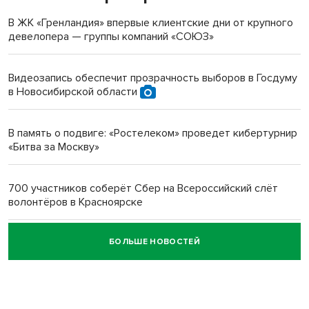
терроризируют жителей
В ЖК «Гренландия» впервые клиентские дни от крупного
девелопера — группы компаний «СОЮЗ»
Инвалид получил условный срок за избиение врачей
протезом под Новосибирском
Видеозапись обеспечит прозрачность выборов в Госдуму
в Новосибирской области
Новосибирский преподаватель с женой вошли в топ-16
многодетных в России
В память о подвиге: «Ростелеком» проведет кибертурнир
«Битва за Москву»
Обновлённое отделение ВТБ открылось в Искитиме
700 участников соберёт Сбер на Всероссийский слёт
волонтёров в Красноярске
БОЛЬШЕ НОВОСТЕЙ
Честный выбор: видеонаблюдение обеспечит
объективность результатов ЕДГ в Новосибирской
области