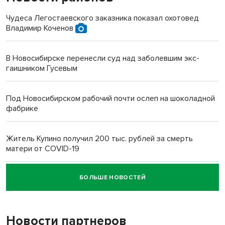
Чудеса Легостаевского заказника показал охотовед
Владимир Коченов
В Новосибирске перенесли суд над заболевшим экс-
гаишником Гусевым
Под Новосибирском рабочий почти ослеп на шоколадной
фабрике
Житель Купино получил 200 тыс. рублей за смерть
матери от COVID-19
БОЛЬШЕ НОВОСТЕЙ
Новосибирский суд наказал водителя за смерть
пенсионерки на вокзале
Новости партнеров
«Мы живём на пастбище!»: в новосибирском селе лошади