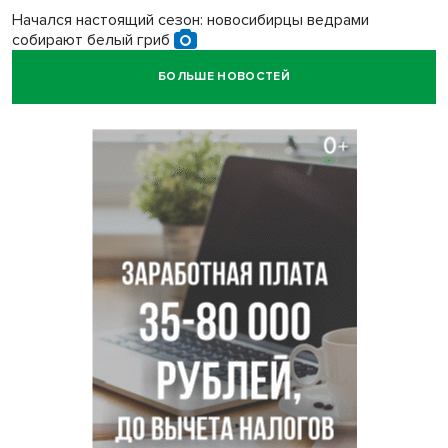
Начался настоящий сезон: новосибирцы ведрами
собирают белый гриб
БОЛЬШЕ НОВОСТЕЙ
Под Новосибирском водитель авто выжил в
столкновении с поездом
В Новосибирске Роспотребнадзор изъял из продажи 1,4
тонны опасного мяса
Два миллиона на покупку авто получат 28 семей в
Новосибирской области
В Новосибирской области больше тысячи человек
пострадали в ДТП