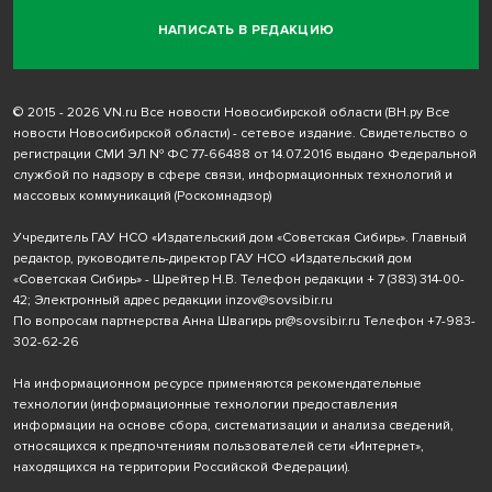
НАПИСАТЬ В РЕДАКЦИЮ
© 2015 - 2026 VN.ru Все новости Новосибирской области (ВН.ру Все
новости Новосибирской области) - сетевое издание. Свидетельство о
регистрации СМИ ЭЛ № ФС 77-66488 от 14.07.2016 выдано Федеральной
службой по надзору в сфере связи, информационных технологий и
массовых коммуникаций (Роскомнадзор)
Учредитель ГАУ НСО «Издательский дом «Советская Сибирь». Главный
редактор, руководитель-директор ГАУ НСО «Издательский дом
«Советская Сибирь» - Шрейтер Н.В. Телефон редакции
+ 7 (383) 314-00-
42
; Электронный адрес редакции
inzov@sovsibir.ru
По вопросам партнерства Анна Швагирь
pr@sovsibir.ru
Телефон
+7-983-
302-62-26
На информационном ресурсе применяются рекомендательные
технологии
(информационные технологии предоставления
информации на основе сбора, систематизации и анализа сведений,
относящихся к предпочтениям пользователей сети «Интернет»,
находящихся на территории Российской Федерации).