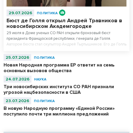
29.07.2026
ПОЛИТИКА
Бюст де Голля открыл Андрей Травников в
новосибирском Академгородке
29 июля в Доме ученых СО РАН открыли бронзовый бюст
президента Французской республики, генерала де Голля.
Автором бюста стал скульптор Андрей Тыртышников. Его де Голль
в военной фуражке уже есть в Музее армии в Париже, в
Центральном музее Великой Отечественной войны в Москве и
25.07.2026
ПОЛИТИКА
музее-панораме «Сталинградская битва» в Волгограде.
Новая Народная программа ЕР ответит на семь
основных вызовов общества
24.07.2026
НАУКА
Три новосибирских института СО РАН признали
угрозой нацбезопасности в США
23.07.2026
ПОЛИТИКА
В новую Народную программу «Единой России»
поступило почти три миллиона предложений