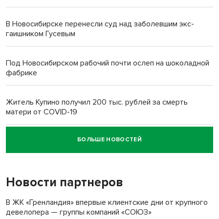
В Новосибирске перенесли суд над заболевшим экс-
гаишником Гусевым
Под Новосибирском рабочий почти ослеп на шоколадной
фабрике
Житель Купино получил 200 тыс. рублей за смерть
матери от COVID-19
БОЛЬШЕ НОВОСТЕЙ
Новосибирский суд наказал водителя за смерть
пенсионерки на вокзале
Новости партнеров
«Мы живём на пастбище!»: в новосибирском селе лошади
терроризируют жителей
В ЖК «Гренландия» впервые клиентские дни от крупного
девелопера — группы компаний «СОЮЗ»