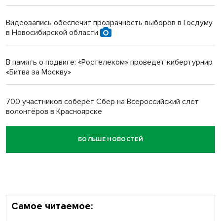
Инвалид получил условный срок за избиение врачей
протезом под Новосибирском
Видеозапись обеспечит прозрачность выборов в Госдуму
в Новосибирской области
Новосибирский преподаватель с женой вошли в топ-16
многодетных в России
В память о подвиге: «Ростелеком» проведет кибертурнир
«Битва за Москву»
Обновлённое отделение ВТБ открылось в Искитиме
700 участников соберёт Сбер на Всероссийский слёт
волонтёров в Красноярске
БОЛЬШЕ НОВОСТЕЙ
Честный выбор: видеонаблюдение обеспечит
объективность результатов ЕДГ в Новосибирской
области
Самое читаемое: