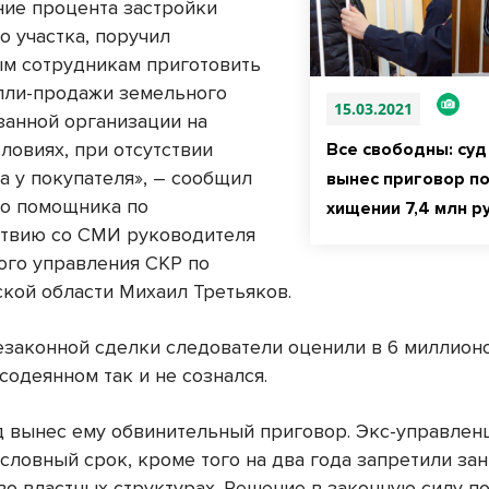
ие процента застройки
о участка, поручил
м сотрудникам приготовить
пли-продажи земельного
15.03.2021
азанной организации на
ловиях, при отсутствии
Все свободны: суд
а у покупателя», – сообщил
вынес приговор по
его помощника по
хищении 7,4 млн 
твию со СМИ руководителя
ого управления СКР по
кой области Михаил Третьяков.
езаконной сделки следователи оценили в 6 миллионо
содеянном так и не сознался.
уд вынес ему обвинительный приговор. Экс-управлен
словный срок, кроме того на два года запретили за
во властных структурах. Решение в законную силу по