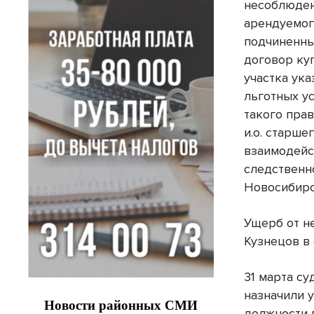
несоблюден
арендуемог
подчиненны
договор ку
участка ук
льготных ус
такого прав
и.о. старш
взаимодейс
следственн
Новосибирс
Ущерб от н
Кузнецов в 
31 марта с
назначили у
должности 