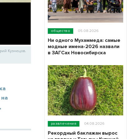
общество
05.08.2026
Ни одного Мухаммеда: самые
модные имена-2026 назвали
рий Кузнецов.
в ЗАГСах Новосибирска
ка
 на
,
развлечения
04.08.2026
Рекордный баклажан вырос