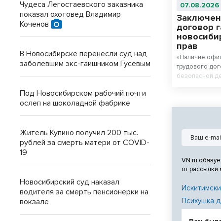
Чудеса Легостаевского заказника
07.08.2026
показал охотовед Владимир
Заключен
Коченов
договор 
новосиби
прав
В Новосибирске перенесли суд над
«Наличие офи
заболевшим экс-гаишником Гусевым
трудового дог
безопасной де
нарушения раб
Под Новосибирском рабочий почти
работника. Пр
ослеп на шоколадной фабрике
обязан заключ
договор», - р
Государственн
Житель Купино получил 200 тыс.
Новосибирско
рублей за смерть матери от COVID-
19
VN.ru обязуе
от рассылки
Новосибирский суд наказал
Искитимски
водителя за смерть пенсионерки на
Психушка д
вокзале