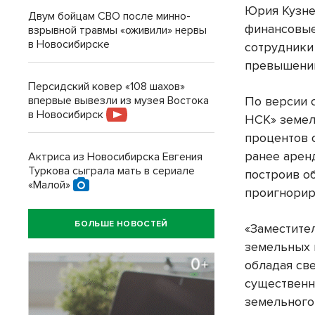
Юрия Кузне
Двум бойцам СВО после минно-
финансовые
взрывной травмы «оживили» нервы
в Новосибирске
сотрудники
превышении
Персидский ковер «108 шахов»
впервые вывезли из музея Востока
По версии 
в Новосибирск
НСК» земел
процентов 
ранее арен
Актриса из Новосибирска Евгения
Туркова сыграла мать в сериале
построив о
«Малой»
проигнорир
БОЛЬШЕ НОВОСТЕЙ
«Заместите
земельных 
обладая св
существенн
земельного 