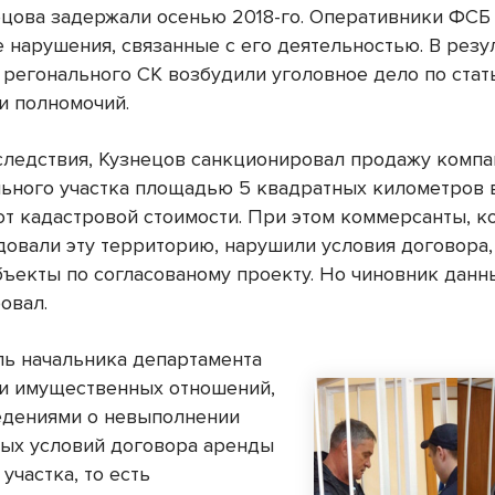
цова задержали осенью 2018-го. Оперативники ФСБ
 нарушения, связанные с его деятельностью. В резу
 регонального СК возбудили уголовное дело по стат
 полномочий.
следствия, Кузнецов санкционировал продажу комп
ьного участка площадью 5 квадратных километров в
от кадастровой стоимости. При этом коммерсанты, к
довали эту территорию, нарушили условия договора,
бъекты по согласованому проекту. Но чиновник данн
овал.
ль начальника департамента
и имущественных отношений,
едениями о невыполнении
ых условий договора аренды
участка, то есть