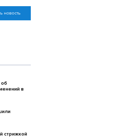
ь новость
 об
менений в
шили
й стрижкой