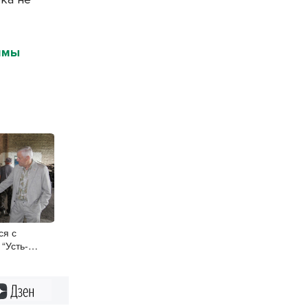
ммы
ся с
“Усть-
Дзен