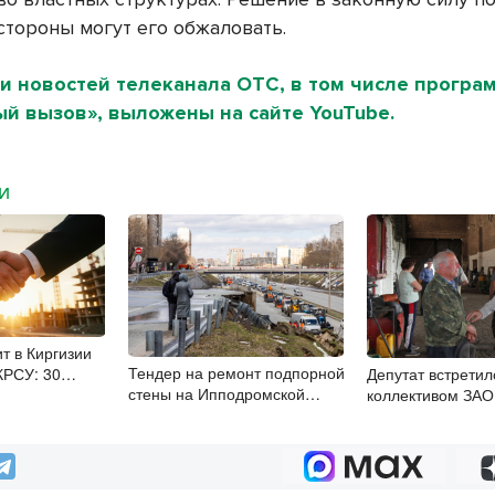
стороны могут его обжаловать.
и новостей телеканала ОТС, в том числе програ
й вызов», выложены на сайте YouTube.
МИ
т в Киргизии
Тендер на ремонт подпорной
КРСУ: 30
Депутат встретил
стены на Ипподромской
ысяч студентов и
коллективом ЗАО 
объявили в Новосибирске
 рублей
Изесское” в РТМ