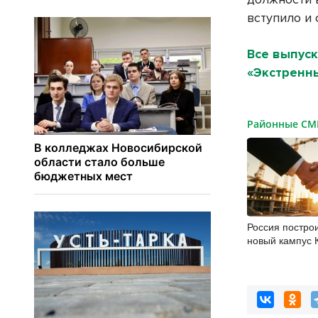
вступило и 
Все выпуск
«Экстренны
Районные С
Россия построи
новый кампус 
гектаров, 15 т
30 миллиардов