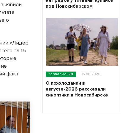
на грядке у Татьяны Купиной
 выявили
под Новосибирском
льтате
ье о
ании «Лидер
сего за 15
оторые
 не
ый факт
развлечения
05.08.2026
О похолодании в
августе-2026 рассказали
синоптики в Новосибирске