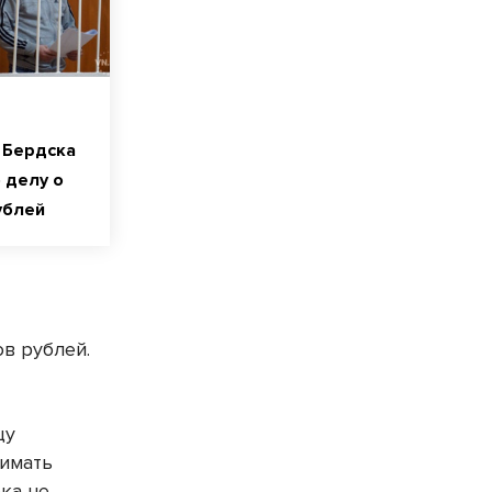
 Бердска
 делу о
рублей
в рублей.
цу
нимать
ка не