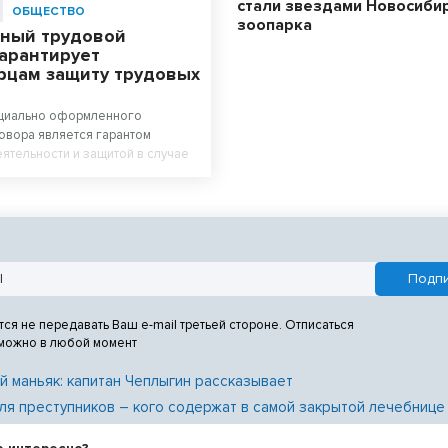
стали звездами Новосиби
ОБЩЕСТВО
зоопарка
ный трудовой
гарантирует
рцам защиту трудовых
циально оформленного
овора является гарантом
ятельности и защитой в случае
отодателем трудовых прав
и приеме на работу работодатель
ить с работником трудовой
ассказал руководитель
ой инспекции труда в
й области Вадим Балашов.
тся не передавать Ваш e-mail третьей стороне. Отписаться
 можно в любой момент
й маньяк: капитан Чеплыгин рассказывает
ля преступников – кого содержат в самой закрытой лечебнице