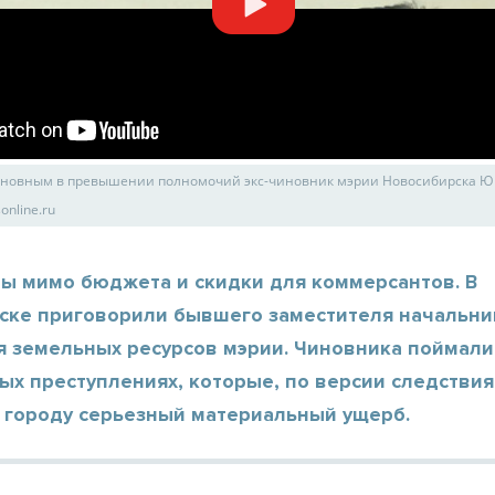
новным в превышении полномочий экс-чиновник мэрии Новосибирска Ю
online.ru
ы мимо бюджета и скидки для коммерсантов. В
ске приговорили бывшего заместителя начальни
я земельных ресурсов мэрии. Чиновника поймали
х преступлениях, которые, по версии следствия
 городу серьезный материальный ущерб.