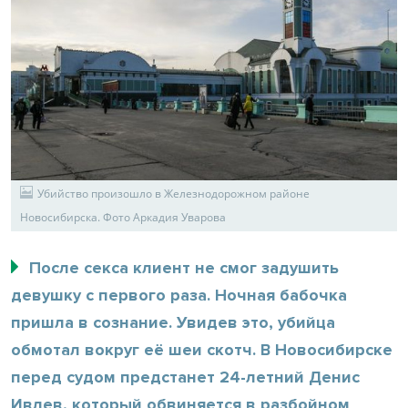
Убийство произошло в Железнодорожном районе
Новосибирска. Фото Аркадия Уварова
После секса клиент не смог задушить
девушку с первого раза. Ночная бабочка
пришла в сознание. Увидев это, убийца
обмотал вокруг её шеи скотч. В Новосибирске
перед судом предстанет 24-летний Денис
Ивлев, который обвиняется в разбойном