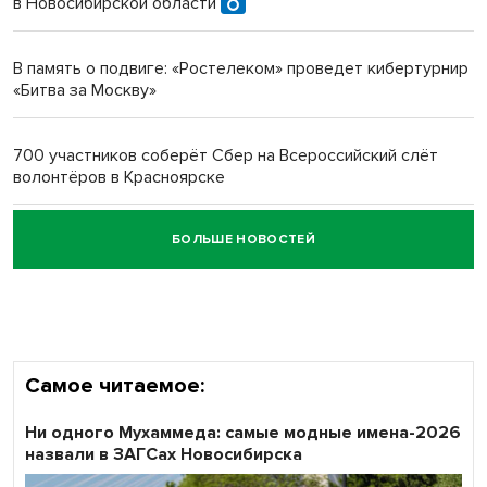
в Новосибирской области
Новосибирский преподаватель с женой вошли в топ-16
многодетных в России
В память о подвиге: «Ростелеком» проведет кибертурнир
«Битва за Москву»
Обновлённое отделение ВТБ открылось в Искитиме
700 участников соберёт Сбер на Всероссийский слёт
волонтёров в Красноярске
БОЛЬШЕ НОВОСТЕЙ
Честный выбор: видеонаблюдение обеспечит
объективность результатов ЕДГ в Новосибирской
области
Самое читаемое:
Ни одного Мухаммеда: самые модные имена-2026
назвали в ЗАГСах Новосибирска