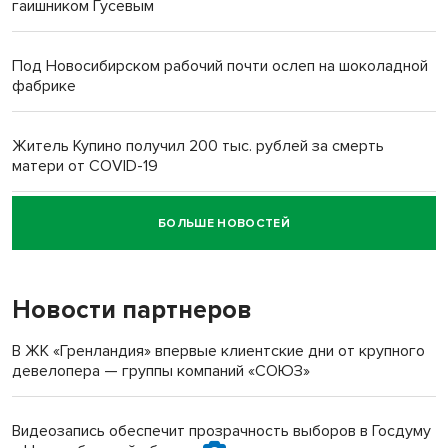
гаишником Гусевым
Под Новосибирском рабочий почти ослеп на шоколадной
фабрике
Житель Купино получил 200 тыс. рублей за смерть
матери от COVID-19
БОЛЬШЕ НОВОСТЕЙ
Новосибирский суд наказал водителя за смерть
пенсионерки на вокзале
Новости партнеров
«Мы живём на пастбище!»: в новосибирском селе лошади
терроризируют жителей
В ЖК «Гренландия» впервые клиентские дни от крупного
девелопера — группы компаний «СОЮЗ»
Инвалид получил условный срок за избиение врачей
протезом под Новосибирском
Видеозапись обеспечит прозрачность выборов в Госдуму