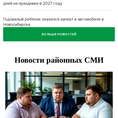
дней на праздники в 2027 году
Годовалый ребёнок оказался заперт в автомобиле в
Новосибирске
БОЛЬШЕ НОВОСТЕЙ
Всем миром: жители новосибирской деревни помогли
найти пропавшего мальчика
Новосибирцам объяснили новые правила сверхурочной
работы
Новосибирский пенсионер насмерть забил тростью
пьющего сына подруги
Площадь у Монумента Славы в Новосибирске пошла
трещинами сразу после ремонта