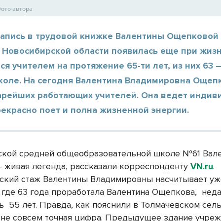
Фото автора
запись в трудовой книжке Валентины Ощепковой 
 Новосибирской области появилась еще при жизн
ся учителем на протяжение 65-ти лет, из них 63 
коле. На сегодня Валентина Владимировна Ощеп
тарейших работающих учителей. Она ведет инди
рекрасно поет и полна жизненной энергии.
ской средней общеобразовательной школе №61 Вал
 живая легенда, рассказали корреспонденту
VN.ru
.
ский стаж Валентины Владимировны насчитывает уж
, где 63 года проработала Валентина Ощепкова,
нед
сь
55 лет. Правда, как пояснили в Толмачевском сел
о не совсем точная цифра. Предыдущее здание учре