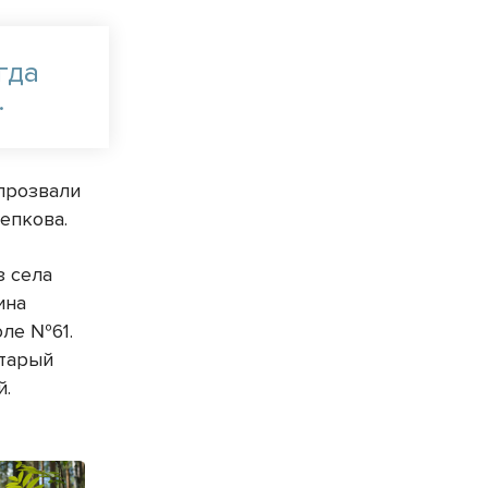
гда
.
 прозвали
епкова.
з села
ина
оле №61.
старый
й.