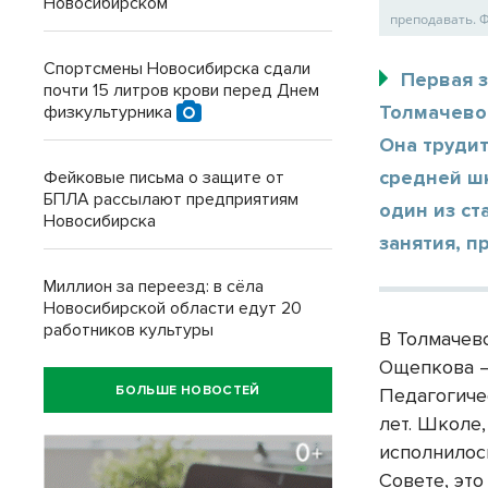
Новосибирском
преподавать. 
Спортсмены Новосибирска сдали
Первая 
почти 15 литров крови перед Днем
Толмачево
физкультурника
Она трудит
средней ш
Фейковые письма о защите от
БПЛА рассылают предприятиям
один из с
Новосибирска
занятия, п
Миллион за переезд: в сёла
Новосибирской области едут 20
работников культуры
В Толмачев
Ощепкова –
БОЛЬШЕ НОВОСТЕЙ
Педагогиче
лет. Школе
исполнило
Совете, эт