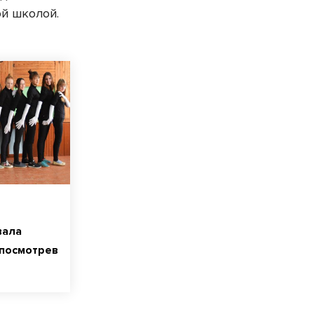
й школой.
вала
 посмотрев