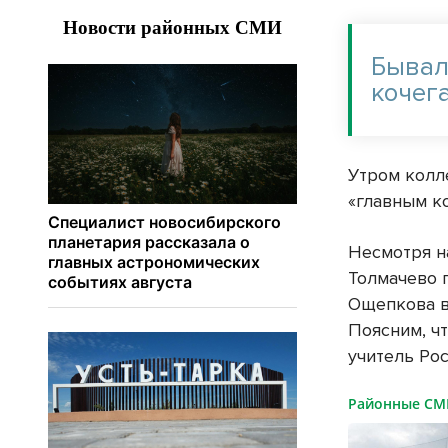
Бывал
кочега
Утром колле
«главным к
Несмотря н
Толмачево 
Ощепкова в
Поясним, чт
учитель Ро
Районные С