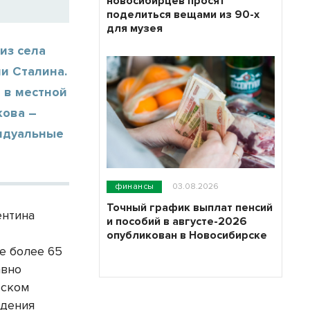
новосибирцев просят
поделиться вещами из 90-х
для музея
из села
и Сталина.
– в местной
кова –
видуальные
финансы
03.08.2026
Точный график выплат пенсий
ентина
и пособий в августе-2026
опубликован в Новосибирске
е более 65
авно
ьском
ждения