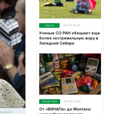
наука
04.08.2026
Ученые СО РАН обещают еще
более экстремальную жару в
Западной Сибири
общество
04.08.2026
От «ВИНАПа» до Montana:
одолжает