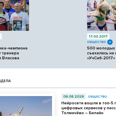
7
17.03.2017
ОБЩЕСТВО
ика-чемпиона
500 молодых 
у тренера
съехались на
и Власова
«УчСиб-2017»
ЗДЕЛА
06.08.2026
ОБЩЕСТВО
Нейросети вошли в топ-5 
цифровых сервисов у пас
Толмачёво – Билайн