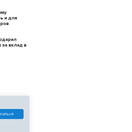
мму
ь и для
оров
годарил
 за вклад в