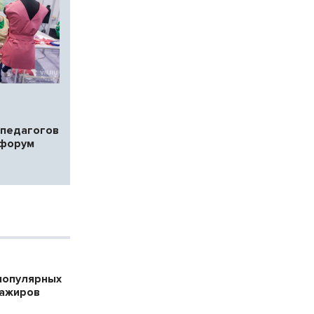
педагогов
 форум
популярных
сажиров