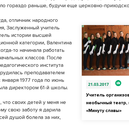
ло гораздо раньше, будучи еще церковно-приходско
уда, отличник народного
я, Заслуженный учитель
итель истории высшей
ионной категории, Валентина
огда-то начинала работать
начальных классов. После
педагогического института
рудилась преподавателем
с января 1977 года по июнь
21.03.2017
была директором 61-й школы.
Учитель организо
, что своих детей у меня не
необычный театр,
ому свою заботу я дарила
«Минуту славы»
сей душой болела за них,