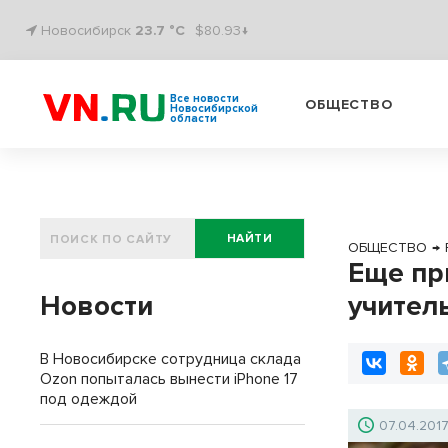
Новосибирск
23.7 °C
$80.93↓
Все новости
ОБЩЕСТВО
Новосибирской
области
НАЙТИ
ОБЩЕСТВО
→
Еще пр
Новости
учител
В Новосибирске сотрудница склада
Ozon попыталась вынести iPhone 17
под одеждой
07.04.201