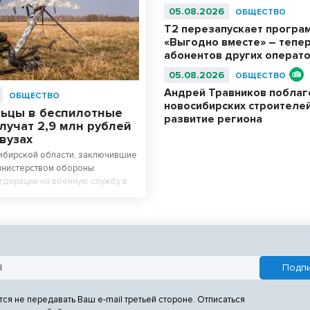
05.08.2026
ОБЩЕСТВО
Т2 перезапускает програ
«Выгодно вместе» – тепер
абонентов других операт
05.08.2026
ОБЩЕСТВО
Андрей Травников побла
ОБЩЕСТВО
новосибирских строителей
ьцы в беспилотные
развитие региона
лучат 2,9 млн рублей
 вузах
ибирской области, заключившие
инистерством обороны
дерации на военную службу в
ия СВО до 31 августа 2026 года,
шенные единовременные
 всесторонней поддержки бойцов
 регионе создана действенная
Так, добровольцы в беспилотные
щие поступить в колледжи и
авшим ниже проходных баллов,
о на приоритетное зачисление в
жи на безвозмездной основе.
тся не передавать Ваш e-mail третьей стороне. Отписаться