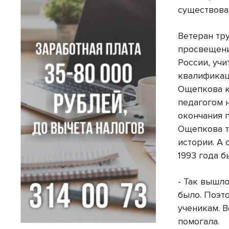
существова
Ветеран тр
просвещени
России, уч
квалификац
Ощепкова к
педагогом 
окончания 
Ощепкова т
истории. А 
1993 года 
- Так вышло
было. Поэт
ученикам. В
помогала.