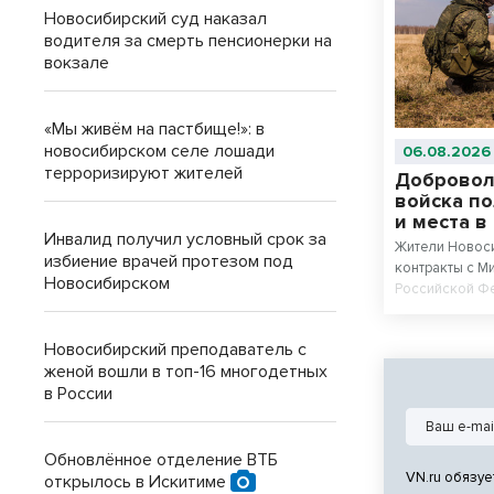
Новосибирский суд наказал
водителя за смерть пенсионерки на
вокзале
«Мы живём на пастбище!»: в
новосибирском селе лошади
06.08.2026
терроризируют жителей
Добровол
войска по
и места в
Инвалид получил условный срок за
Жители Новос
избиение врачей протезом под
контракты с М
Новосибирском
Российской Фе
зоне проведен
получат повы
Новосибирский преподаватель с
выплаты. Для
женой вошли в топ-16 многодетных
и ветеранов в
в России
система мер. 
войска, желаю
вузы, но набр
получают прав
Обновлённое отделение ВТБ
вузы и коллед
VN.ru обязуе
открылось в Искитиме