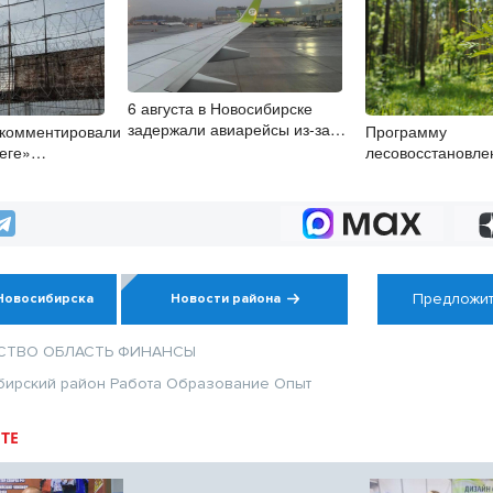
6 августа в Новосибирске
задержали авиарейсы из-за
комментировали
Программу
ограничений в аэропортах
беге»
лесовосстановле
 Новосибирске
реализовывают в
Новосибирской о
Предложит
Новосибирска
Новости района
СТВО
ОБЛАСТЬ
ФИНАНСЫ
бирский район
Работа
Образование
Опыт
ТЕ