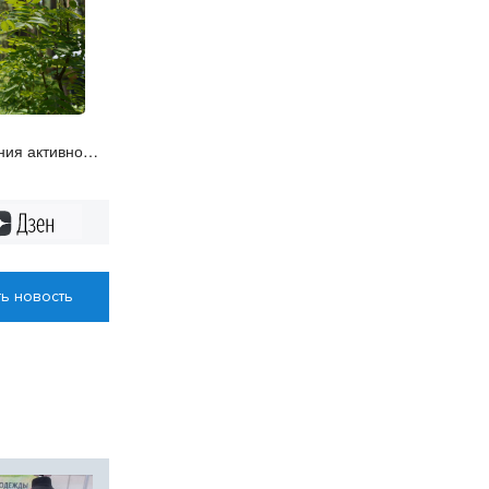
ния активно
бласти
Дзен
ь новость