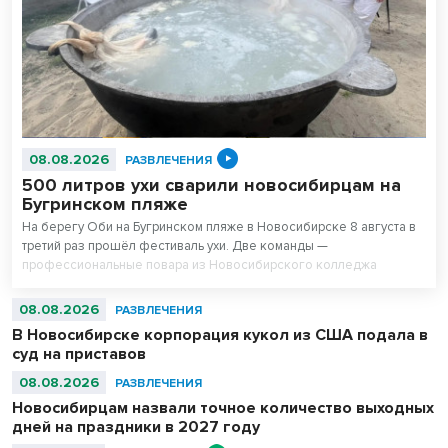
08.08.2026
РАЗВЛЕЧЕНИЯ
500 литров ухи сварили новосибирцам на
Бугринском пляже
На берегу Оби на Бугринском пляже в Новосибирске 8 августа в
третий раз прошёл фестиваль ухи. Две команды —
профессиональные повара из Новосибирского колледжа
питания и любители — сварили вместе 500 литров супа. После
приготовления очередь отдыхающих на пляже выстроилась за
08.08.2026
РАЗВЛЕЧЕНИЯ
бесплатной ухой – голодным не ушел никто.
В Новосибирске корпорация кукол из США подала в
суд на приставов
08.08.2026
РАЗВЛЕЧЕНИЯ
Новосибирцам назвали точное количество выходных
дней на праздники в 2027 году