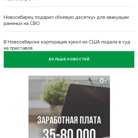
Новосибирец подарил «боевую десятку» для эвакуации
раненых на СВО
В Новосибирске корпорация кукол из США подала в суд
на приставов
БОЛЬШЕ НОВОСТЕЙ
В Новосибирске минздрав объявил бесплатную
диспансеризацию для 65-летних
В Новосибирске врачи прооперировали 25 тысяч
пациентов с катарактой
Знаменитый орангутан Бату отметил юбилей в
новосибирском зоопарке