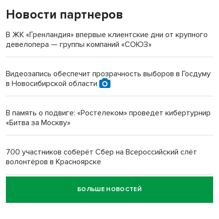
Новости партнеров
«Мы живём на пастбище!»: в новосибирском селе лошади
терроризируют жителей
В ЖК «Гренландия» впервые клиентские дни от крупного
девелопера — группы компаний «СОЮЗ»
Инвалид получил условный срок за избиение врачей
протезом под Новосибирском
Видеозапись обеспечит прозрачность выборов в Госдуму
в Новосибирской области
Новосибирский преподаватель с женой вошли в топ-16
многодетных в России
В память о подвиге: «Ростелеком» проведет кибертурнир
«Битва за Москву»
Обновлённое отделение ВТБ открылось в Искитиме
700 участников соберёт Сбер на Всероссийский слёт
волонтёров в Красноярске
БОЛЬШЕ НОВОСТЕЙ
Честный выбор: видеонаблюдение обеспечит
объективность результатов ЕДГ в Новосибирской
области