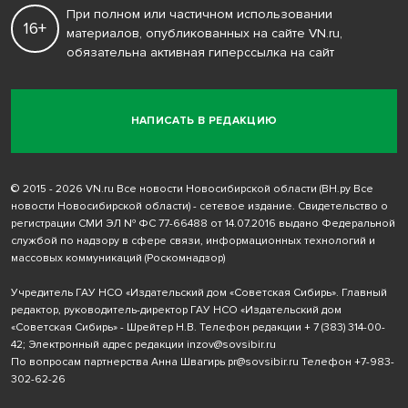
При полном или частичном использовании
16+
материалов, опубликованных на сайте VN.ru,
обязательна активная гиперссылка на сайт
НАПИСАТЬ В РЕДАКЦИЮ
© 2015 - 2026 VN.ru Все новости Новосибирской области (ВН.ру Все
новости Новосибирской области) - сетевое издание. Свидетельство о
регистрации СМИ ЭЛ № ФС 77-66488 от 14.07.2016 выдано Федеральной
службой по надзору в сфере связи, информационных технологий и
массовых коммуникаций (Роскомнадзор)
Учредитель ГАУ НСО «Издательский дом «Советская Сибирь». Главный
редактор, руководитель-директор ГАУ НСО «Издательский дом
«Советская Сибирь» - Шрейтер Н.В. Телефон редакции
+ 7 (383) 314-00-
42
; Электронный адрес редакции
inzov@sovsibir.ru
По вопросам партнерства Анна Швагирь
pr@sovsibir.ru
Телефон
+7-983-
302-62-26