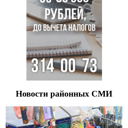
Новосибирские хирурги спасли сердце восьмиклассницы
с донорским клапаном