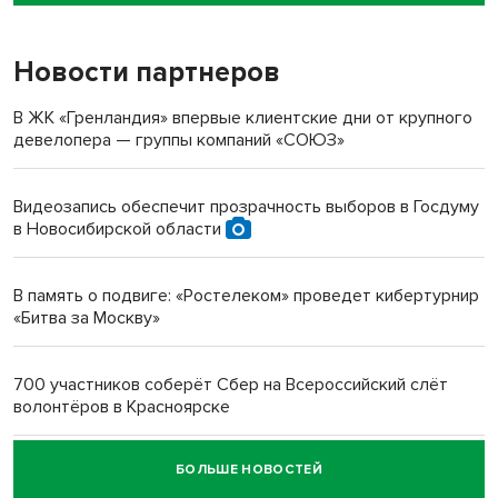
пенсионерки на вокзале
Новости партнеров
«Мы живём на пастбище!»: в новосибирском селе лошади
терроризируют жителей
В ЖК «Гренландия» впервые клиентские дни от крупного
девелопера — группы компаний «СОЮЗ»
Инвалид получил условный срок за избиение врачей
протезом под Новосибирском
Видеозапись обеспечит прозрачность выборов в Госдуму
в Новосибирской области
Новосибирский преподаватель с женой вошли в топ-16
многодетных в России
В память о подвиге: «Ростелеком» проведет кибертурнир
«Битва за Москву»
Обновлённое отделение ВТБ открылось в Искитиме
700 участников соберёт Сбер на Всероссийский слёт
волонтёров в Красноярске
БОЛЬШЕ НОВОСТЕЙ
Честный выбор: видеонаблюдение обеспечит
объективность результатов ЕДГ в Новосибирской