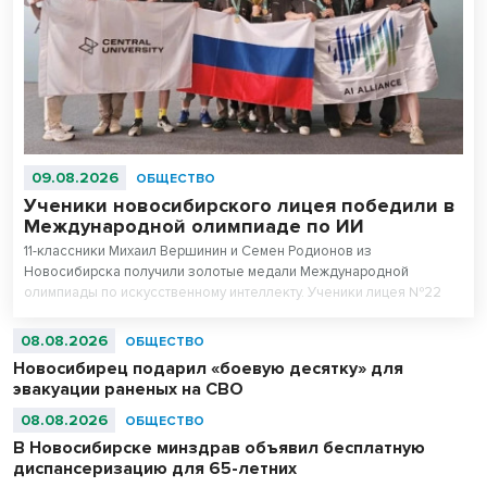
09.08.2026
ОБЩЕСТВО
Ученики новосибирского лицея победили в
Международной олимпиаде по ИИ
11-классники Михаил Вершинин и Семен Родионов из
Новосибирска получили золотые медали Международной
олимпиады по искусственному интеллекту. Ученики лицея №22
«Надежда Сибири» в составе российской сборной стали
абсолютными чемпионами соревнований.
08.08.2026
ОБЩЕСТВО
Новосибирец подарил «боевую десятку» для
эвакуации раненых на СВО
08.08.2026
ОБЩЕСТВО
В Новосибирске минздрав объявил бесплатную
диспансеризацию для 65-летних