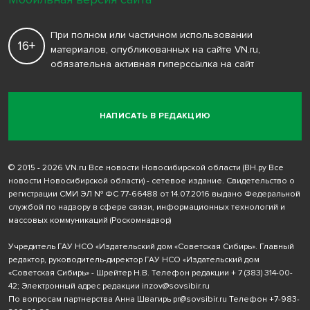
При полном или частичном использовании
16+
материалов, опубликованных на сайте VN.ru,
обязательна активная гиперссылка на сайт
НАПИСАТЬ В РЕДАКЦИЮ
© 2015 - 2026 VN.ru Все новости Новосибирской области (ВН.ру Все
новости Новосибирской области) - сетевое издание. Свидетельство о
регистрации СМИ ЭЛ № ФС 77-66488 от 14.07.2016 выдано Федеральной
службой по надзору в сфере связи, информационных технологий и
массовых коммуникаций (Роскомнадзор)
Учредитель ГАУ НСО «Издательский дом «Советская Сибирь». Главный
редактор, руководитель-директор ГАУ НСО «Издательский дом
«Советская Сибирь» - Шрейтер Н.В. Телефон редакции
+ 7 (383) 314-00-
42
; Электронный адрес редакции
inzov@sovsibir.ru
По вопросам партнерства Анна Швагирь
pr@sovsibir.ru
Телефон
+7-983-