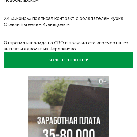
ХК «Сибирь» подписал контракт с обладателем Кубка
Стэнли Евгением Кузнецовым
Отправил инвалида на СВО и получил его «посмертные»
выплаты адвокат из Черепаново
БОЛЬШЕ НОВОСТЕЙ
Андрей Травников поздравил новосибирцев с
юбилейным Днем строителя
Ученики новосибирского лицея победили в
Международной олимпиаде по ИИ
Остановку электричек о.п. Радуга Сибири начали строить
в Новосибирске