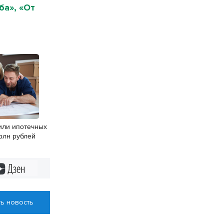
ба», «От
или ипотечных
трлн рублей
Дзен
ь новость