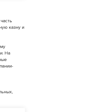
 часть
ную казну и
ому
и. На
ные
пании-
льных,