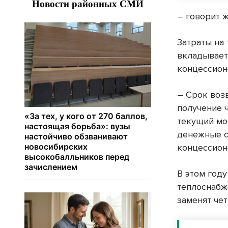
– говорит 
Затраты на 
вкладывает
концессион
– Срок воз
получение 
текущий мо
денежные с
концессион
В этом год
теплоснабж
заменят че