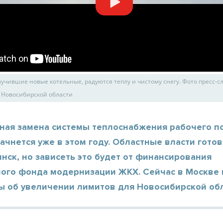
лучившие новые котельные, радуются теплу и чистому снегу. Фото пресс-
 Новосибирской области
ная замена системы теплоснабжения рабочего п
чнется уже в этом году. Областные власти готов
инск, но зависеть это будет от финансирования
ого фонда модернизации ЖКХ. Сейчас в Москве 
ы об увеличении лимитов для Новосибирской обл