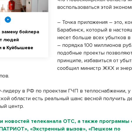
воспользоваться этой эконом
– Точка приложения – это, ко
Барабинск, который в настоя
а замену бойлера
несет больше всех убытков в
т людей
– порядка 100 миллионов рубл
и в Куйбышеве
подобные проекты позволяют
принципе, избавиться от убыт
сообщил министр ЖКХ и энер
пов.
у-лидеру в РФ по проектам ГЧП в теплоснабжении, у
кой области есть реальный шанс весной получить де
ный центр.
и новостей телеканала ОТС, а также программы 
«ПАТРИОТ», «Экстренный вызов», «Пешком по