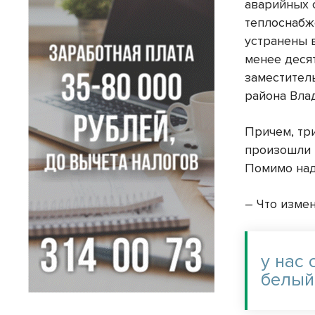
аварийных 
теплоснабж
устранены 
менее деся
заместител
района Вла
Причем, тр
произошли 
Помимо над
– Что измен
у нас
белый