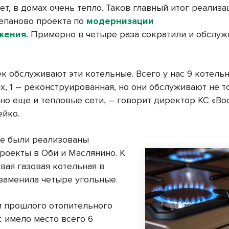
т, в домах очень тепло. Таков главный итог реализа
епаново проекта по
модернизации
жения.
Примерно в четыре раза сократили и обслу
к обслуживают эти котельные. Всего у нас 9 котельн
х, 1 – реконструированная, но они обслуживают не т
 но еще и тепловые сети, – говорит директор КС «Во
ейко.
же были реализованы
роекты в Оби и Маслянино. К
вая газовая котельная в
заменила четыре угольные.
м прошлого отопительного
с имело место всего 6