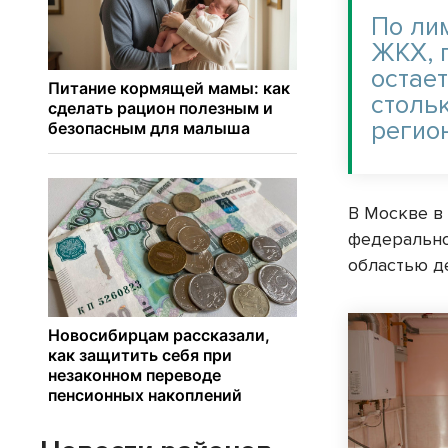
По ли
ЖКХ, 
остае
столь
регио
В Москве в
федерально
областью д