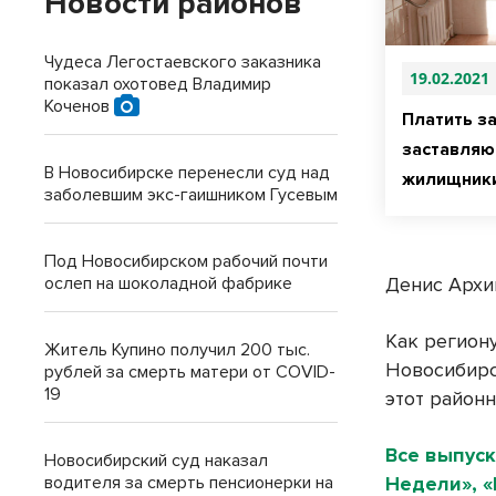
Новости районов
Чудеса Легостаевского заказника
19.02.2021
показал охотовед Владимир
Коченов
Платить з
заставляю
В Новосибирске перенесли суд над
жилищник
заболевшим экс-гаишником Гусевым
Под Новосибирском рабочий почти
ослеп на шоколадной фабрике
Денис Архи
Как регион
Житель Купино получил 200 тыс.
Новосибирс
рублей за смерть матери от COVID-
19
этот район
Все выпуск
Новосибирский суд наказал
водителя за смерть пенсионерки на
Недели», 