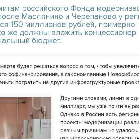
митам российского Фонда модерниза
после Маслянино и Черепаново у рег
тся 150 миллионов рублей, примерно
ко же должны вложить концессионер 
нальный бюджет.
 марте будет решаться вопрос о том, чтобы увеличи
го софинансирования, а сэкономленные Новосибир
еньги потратить на другие инфраструктурные проек
Другими словами, лимит в од
миллиард мы уже почти выра
Однако в России есть регионы
проекты модернизации реали
разным причинам не удалось. 
что Новосибирская область м