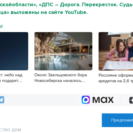
койобласти», «ДПС – Дорога. Перекресток. Судь
ца» выложены на сайте YouTube.
МИ
т: небо над
Около Заельцовского бора
Россияне оформ
м подарит
Новосибирска началось
кредитов на 2,6 
релища
строительство термального
комплекса
Предложит
СТВО
ДОМ