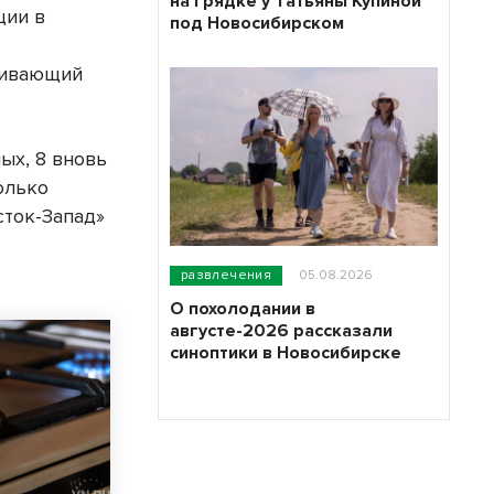
на грядке у Татьяны Купиной
ции в
под Новосибирском
живающий
ых, 8 вновь
олько
сток-Запад»
развлечения
05.08.2026
О похолодании в
августе-2026 рассказали
синоптики в Новосибирске