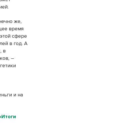
ией.
нечно же,
щее время
 этой сфере
ей в год. А
, в
ков, –
гетики
ньги и на
«Итоги