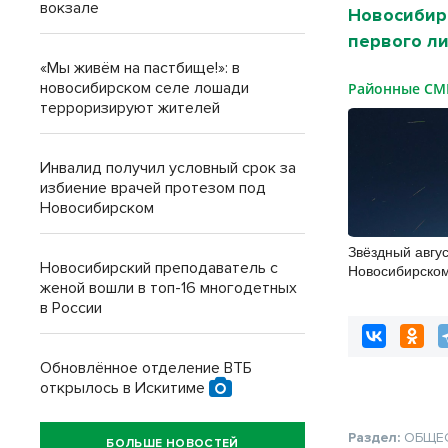
вокзале
Новосибирс
первого ли
«Мы живём на пастбище!»: в
новосибирском селе лошади
Районные С
терроризируют жителей
Инвалид получил условный срок за
избиение врачей протезом под
Новосибирском
Звёздный авгус
Новосибирский преподаватель с
Новосибирско
женой вошли в топ-16 многодетных
уникальные з
в России
Обновлённое отделение ВТБ
открылось в Искитиме
Раздел:
ОБЩЕ
БОЛЬШЕ НОВОСТЕЙ