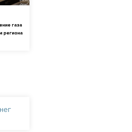
ение газа
м региона
Снег