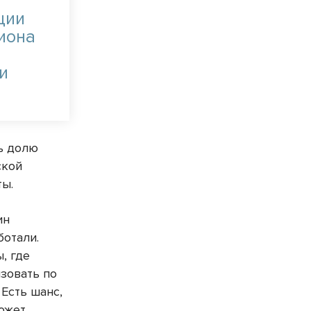
ции
иона
и
ть долю
ской
ты.
ин
ботали.
, где
зовать по
Есть шанс,
ожет