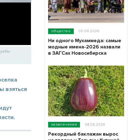
общество
05.08.2026
Ни одного Мухаммеда: самые
модные имена-2026 назвали
службы
в ЗАГСах Новосибирска
оселка
ы взяться
идут
асти.
развлечения
04.08.2026
Рекордный баклажан вырос