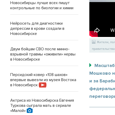
Новосибирцы лучше всех пишут
контрольные по биологии и химии
Нейросеть для диагностики
депрессии в крови создали в
Новосибирске
Жители, по
Двум бойцам СВО после минно-
правительства
взрывной травмы «оживили» нервы
в Новосибирске
Масштаб
Мошково на
Персидский ковер «108 шахов»
впервые вывезли из музея Востока
и за Бараб
в Новосибирск
федеральн
переговор
Актриса из Новосибирска Евгения
Туркова сыграла мать в сериале
«Малой»