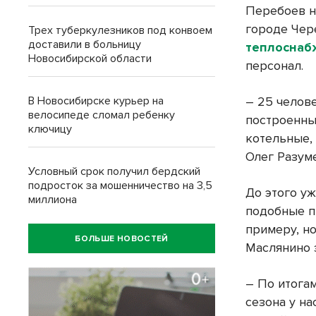
Перебоев не
городе Чер
Трех туберкулезников под конвоем
доставили в больницу
теплоснаб
Новосибирской области
персонал.
В Новосибирске курьер на
– 25 челове
велосипеде сломал ребенку
построенны
ключицу
котельные,
Олег Разум
Условный срок получил бердский
подросток за мошенничество на 3,5
До этого у
миллиона
подобные п
примеру, но
БОЛЬШЕ НОВОСТЕЙ
Маслянино 
– По итога
сезона у на