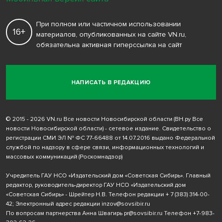
При полном или частичном использовании
16+
материалов, опубликованных на сайте VN.ru,
обязательна активная гиперссылка на сайт
НАПИСАТЬ В РЕДАКЦИЮ
© 2015 - 2026 VN.ru Все новости Новосибирской области (ВН.ру Все
новости Новосибирской области) - сетевое издание. Свидетельство о
регистрации СМИ ЭЛ № ФС 77-66488 от 14.07.2016 выдано Федеральной
службой по надзору в сфере связи, информационных технологий и
массовых коммуникаций (Роскомнадзор)
Учредитель ГАУ НСО «Издательский дом «Советская Сибирь». Главный
редактор, руководитель-директор ГАУ НСО «Издательский дом
«Советская Сибирь» - Шрейтер Н.В. Телефон редакции
+ 7 (383) 314-00-
42
; Электронный адрес редакции
inzov@sovsibir.ru
По вопросам партнерства Анна Швагирь
pr@sovsibir.ru
Телефон
+7-983-