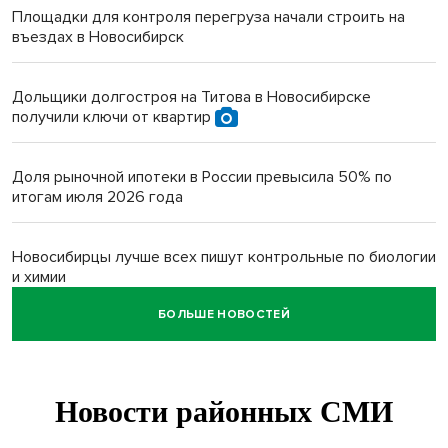
Площадки для контроля перегруза начали строить на
въездах в Новосибирск
Дольщики долгостроя на Титова в Новосибирске
получили ключи от квартир
Доля рыночной ипотеки в России превысила 50% по
итогам июля 2026 года
Новосибирцы лучше всех пишут контрольные по биологии
и химии
БОЛЬШЕ НОВОСТЕЙ
Нейросеть для диагностики депрессии в крови создали в
Новосибирске
Двум бойцам СВО после минно-взрывной травмы
«оживили» нервы в Новосибирске