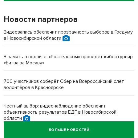
Новости партнеров
«Мы живём на пастбище!»: в новосибирском селе лошади
терроризируют жителей
Видеозапись обеспечит прозрачность выборов в Госдуму
в Новосибирской области
Инвалид получил условный срок за избиение врачей
протезом под Новосибирском
В память о подвиге: «Ростелеком» проведет кибертурнир
«Битва за Москву»
Новосибирский преподаватель с женой вошли в топ-16
многодетных в России
700 участников соберёт Сбер на Всероссийский слёт
волонтёров в Красноярске
Обновлённое отделение ВТБ открылось в Искитиме
Честный выбор: видеонаблюдение обеспечит
объективность результатов ЕДГ в Новосибирской
области
БОЛЬШЕ НОВОСТЕЙ
Кибертанки пошли в бой: «Ростелеком» объявляет