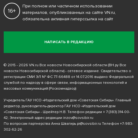
При полном или частичном использовании
16+
материалов, опубликованных на сайте VN.ru,
обязательна активная гиперссылка на сайт
НАПИСАТЬ В РЕДАКЦИЮ
© 2015 - 2026 VN.ru Все новости Новосибирской области (ВН.ру Все
новости Новосибирской области) - сетевое издание. Свидетельство о
регистрации СМИ ЭЛ № ФС 77-66488 от 14.07.2016 выдано Федеральной
службой по надзору в сфере связи, информационных технологий и
массовых коммуникаций (Роскомнадзор)
Учредитель ГАУ НСО «Издательский дом «Советская Сибирь». Главный
редактор, руководитель-директор ГАУ НСО «Издательский дом
«Советская Сибирь» - Шрейтер Н.В. Телефон редакции
+ 7 (383) 314-00-
42
; Электронный адрес редакции
inzov@sovsibir.ru
По вопросам партнерства Анна Швагирь
pr@sovsibir.ru
Телефон
+7-983-
302-62-26