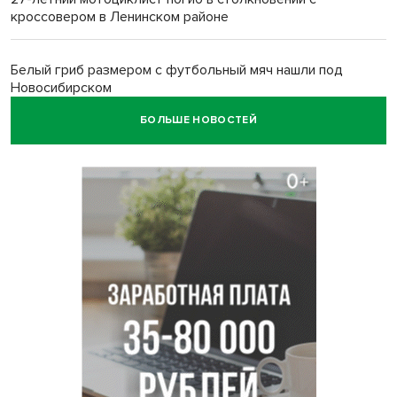
кроссовером в Ленинском районе
Белый гриб размером с футбольный мяч нашли под
Новосибирском
БОЛЬШЕ НОВОСТЕЙ
Спортсмены Новосибирска сдали почти 15 литров крови
перед Днем физкультурника
Фейковые письма о защите от БПЛА рассылают
предприятиям Новосибирска
Миллион за переезд: в сёла Новосибирской области едут
20 работников культуры
О похолодании в августе-2026 рассказали синоптики в
Новосибирске