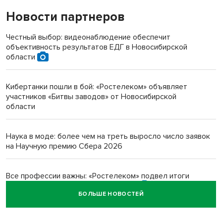
Новости партнеров
«Мы живём на пастбище!»: в новосибирском селе лошади
терроризируют жителей
Честный выбор: видеонаблюдение обеспечит
объективность результатов ЕДГ в Новосибирской
Инвалид получил условный срок за избиение врачей
области
протезом под Новосибирском
Кибертанки пошли в бой: «Ростелеком» объявляет
Новосибирский преподаватель с женой вошли в топ-16
участников «Битвы заводов» от Новосибирской
многодетных в России
области
Обновлённое отделение ВТБ открылось в Искитиме
Наука в моде: более чем на треть выросло число заявок
на Научную премию Сбера 2026
Все профессии важны: «Ростелеком» подвел итоги
всероссийского флешмоба #явлияю
БОЛЬШЕ НОВОСТЕЙ
Сибирские пенсионеры говорят «спасибо» интернету