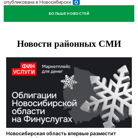
опубликована в Новосибирске
БОЛЬШЕ НОВОСТЕЙ
Прогноз погоды на 8-9 августа в Новосибирске сделали
синоптики
Площадки для контроля перегруза начали строить на
въездах в Новосибирск
Дольщики долгостроя на Титова в Новосибирске
получили ключи от квартир
Доля рыночной ипотеки в России превысила 50% по
итогам июля 2026 года