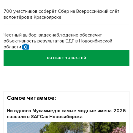
многодетных в России
700 участников соберёт Сбер на Всероссийский слёт
волонтёров в Красноярске
Обновлённое отделение ВТБ открылось в Искитиме
Честный выбор: видеонаблюдение обеспечит
объективность результатов ЕДГ в Новосибирской
области
БОЛЬШЕ НОВОСТЕЙ
Кибертанки пошли в бой: «Ростелеком» объявляет
участников «Битвы заводов» от Новосибирской
области
Самое читаемое:
Ни одного Мухаммеда: самые модные имена-2026
назвали в ЗАГСах Новосибирска