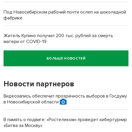
Под Новосибирском рабочий почти ослеп на шоколадной
фабрике
Житель Купино получил 200 тыс. рублей за смерть
матери от COVID-19
БОЛЬШЕ НОВОСТЕЙ
Новосибирский суд наказал водителя за смерть
пенсионерки на вокзале
Новости партнеров
«Мы живём на пастбище!»: в новосибирском селе лошади
терроризируют жителей
Видеозапись обеспечит прозрачность выборов в Госдуму
в Новосибирской области
Инвалид получил условный срок за избиение врачей
протезом под Новосибирском
В память о подвиге: «Ростелеком» проведет кибертурнир
«Битва за Москву»
Новосибирский преподаватель с женой вошли в топ-16