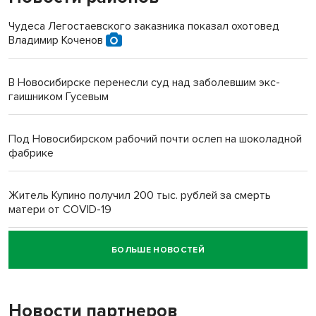
Чудеса Легостаевского заказника показал охотовед
Владимир Коченов
В Новосибирске перенесли суд над заболевшим экс-
гаишником Гусевым
Под Новосибирском рабочий почти ослеп на шоколадной
фабрике
Житель Купино получил 200 тыс. рублей за смерть
матери от COVID-19
БОЛЬШЕ НОВОСТЕЙ
Новосибирский суд наказал водителя за смерть
пенсионерки на вокзале
Новости партнеров
«Мы живём на пастбище!»: в новосибирском селе лошади