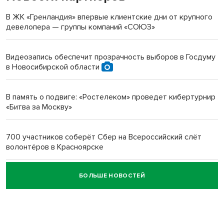
терроризируют жителей
В ЖК «Гренландия» впервые клиентские дни от крупного
девелопера — группы компаний «СОЮЗ»
Инвалид получил условный срок за избиение врачей
протезом под Новосибирском
Видеозапись обеспечит прозрачность выборов в Госдуму
в Новосибирской области
Новосибирский преподаватель с женой вошли в топ-16
многодетных в России
В память о подвиге: «Ростелеком» проведет кибертурнир
«Битва за Москву»
Обновлённое отделение ВТБ открылось в Искитиме
700 участников соберёт Сбер на Всероссийский слёт
волонтёров в Красноярске
БОЛЬШЕ НОВОСТЕЙ
Честный выбор: видеонаблюдение обеспечит
объективность результатов ЕДГ в Новосибирской
области