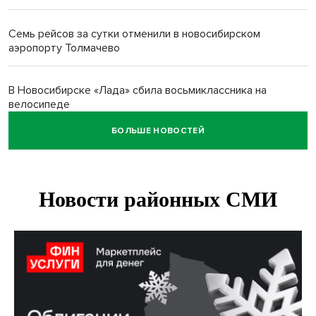
Семь рейсов за сутки отменили в новосибирском
аэропорту Толмачево
В Новосибирске «Лада» сбила восьмиклассника на
велосипеде
БОЛЬШЕ НОВОСТЕЙ
Новосибирцам назвали точное количество выходных
дней на праздники в 2027 году
Годовалый ребёнок оказался заперт в автомобиле в
Новосибирске
Всем миром: жители новосибирской деревни помогли
найти пропавшего мальчика