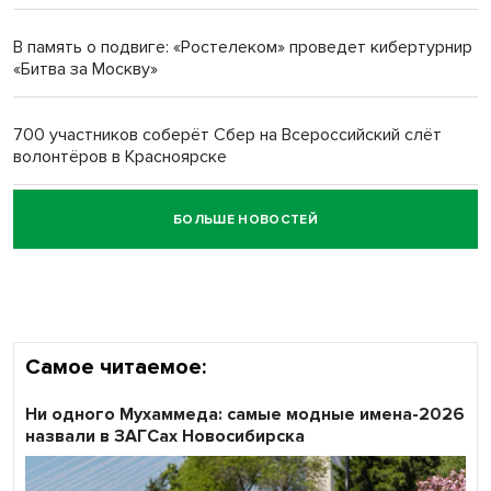
многодетных в России
В память о подвиге: «Ростелеком» проведет кибертурнир
«Битва за Москву»
Обновлённое отделение ВТБ открылось в Искитиме
700 участников соберёт Сбер на Всероссийский слёт
волонтёров в Красноярске
БОЛЬШЕ НОВОСТЕЙ
Честный выбор: видеонаблюдение обеспечит
объективность результатов ЕДГ в Новосибирской
области
Самое читаемое:
Ни одного Мухаммеда: самые модные имена-2026
назвали в ЗАГСах Новосибирска