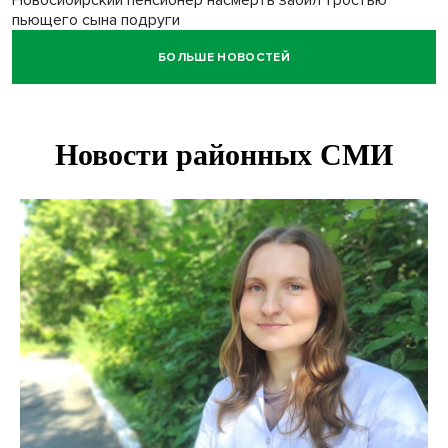
Новосибирский пенсионер насмерть забил тростью
пьющего сына подруги
БОЛЬШЕ НОВОСТЕЙ
Площадь у Монумента Славы в Новосибирске пошла
трещинами сразу после ремонта
Африканский врач поразил новосибирцев в травмпункте
Академгородка
Покрытие рулежных дорожек обновили в аэропорту
Толмачево по нацпроекту
В Новосибирске зафиксирован рост заболеваемости
энтеровирусной инфекцией