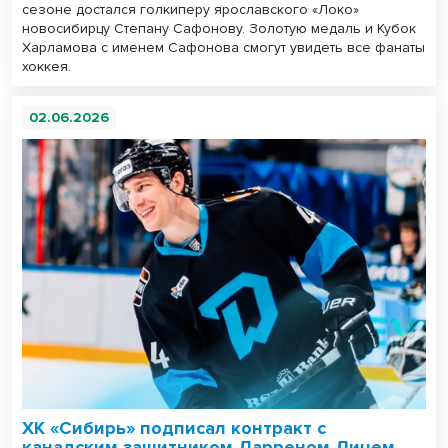
сезоне достался голкиперу ярославского «Локо»
новосибирцу Степану Сафонову. Золотую медаль и Кубок
Харламова с именем Сафонова смогут увидеть все фанаты
хоккея.
02.06.2026
ХК «Сибирь» подписал контракт с
канадским защитником Дарреном Дицем