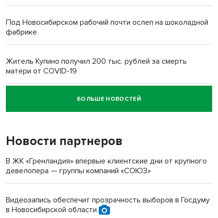
Под Новосибирском рабочий почти ослеп на шоколадной
фабрике
Житель Купино получил 200 тыс. рублей за смерть
матери от COVID-19
БОЛЬШЕ НОВОСТЕЙ
Новосибирский суд наказал водителя за смерть
пенсионерки на вокзале
Новости партнеров
«Мы живём на пастбище!»: в новосибирском селе лошади
терроризируют жителей
В ЖК «Гренландия» впервые клиентские дни от крупного
девелопера — группы компаний «СОЮЗ»
Инвалид получил условный срок за избиение врачей
протезом под Новосибирском
Видеозапись обеспечит прозрачность выборов в Госдуму
в Новосибирской области
Новосибирский преподаватель с женой вошли в топ-16