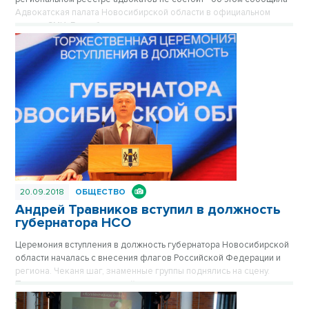
Адвокатская палата Новосибирской области в официальном
письме СМИ. Горизбирком не видит причин усомниться в
сведениях о месте работы кандидата. Страсти выборной гонки
продолжают накаляться.
20.09.2018
ОБЩЕСТВО
Андрей Травников вступил в должность
губернатора НСО
Церемония вступления в должность губернатора Новосибирской
области началась с внесения флагов Российской Федерации и
региона. Чеканя шаг, знаменные группы поднялись на сцену.
Прозвучал государственный гимн, затем председатель
Избирательной комиссии Новосибирской области Ольга Благо