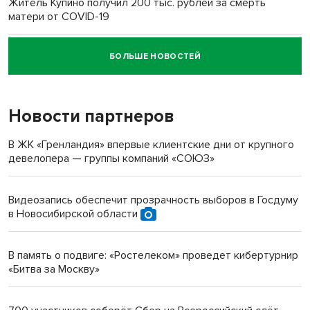
Житель Купино получил 200 тыс. рублей за смерть
матери от COVID-19
БОЛЬШЕ НОВОСТЕЙ
Новосибирский суд наказал водителя за смерть
пенсионерки на вокзале
Новости партнеров
«Мы живём на пастбище!»: в новосибирском селе лошади
терроризируют жителей
В ЖК «Гренландия» впервые клиентские дни от крупного
девелопера — группы компаний «СОЮЗ»
Инвалид получил условный срок за избиение врачей
протезом под Новосибирском
Видеозапись обеспечит прозрачность выборов в Госдуму
в Новосибирской области
Новосибирский преподаватель с женой вошли в топ-16
многодетных в России
В память о подвиге: «Ростелеком» проведет кибертурнир
«Битва за Москву»
Обновлённое отделение ВТБ открылось в Искитиме