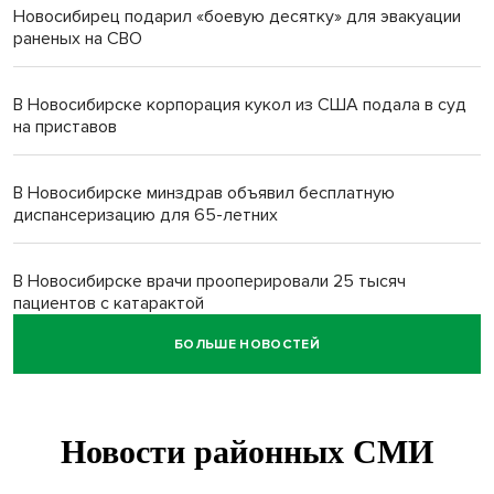
Новосибирец подарил «боевую десятку» для эвакуации
раненых на СВО
В Новосибирске корпорация кукол из США подала в суд
на приставов
В Новосибирске минздрав объявил бесплатную
диспансеризацию для 65-летних
В Новосибирске врачи прооперировали 25 тысяч
пациентов с катарактой
БОЛЬШЕ НОВОСТЕЙ
Знаменитый орангутан Бату отметил юбилей в
новосибирском зоопарке
Новосибирские хирурги спасли сердце восьмиклассницы
с донорским клапаном