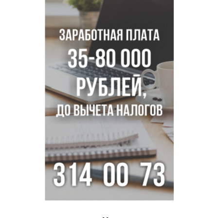
Персидский ковер «108 шахов» впервые вывезли из музея
Востока в Новосибирск
Актриса из Новосибирска Евгения Туркова сыграла мать
в сериале «Малой»