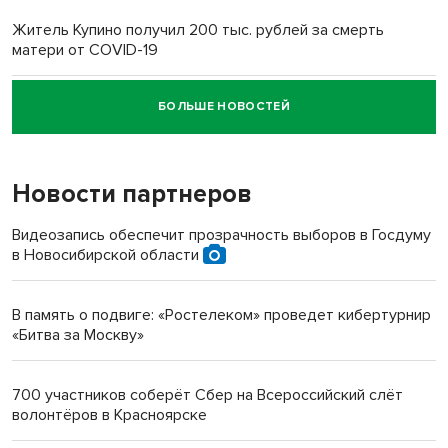
Житель Купино получил 200 тыс. рублей за смерть
матери от COVID-19
БОЛЬШЕ НОВОСТЕЙ
Новосибирский суд наказал водителя за смерть
пенсионерки на вокзале
Новости партнеров
«Мы живём на пастбище!»: в новосибирском селе лошади
терроризируют жителей
Видеозапись обеспечит прозрачность выборов в Госдуму
в Новосибирской области
Инвалид получил условный срок за избиение врачей
протезом под Новосибирском
В память о подвиге: «Ростелеком» проведет кибертурнир
«Битва за Москву»
Новосибирский преподаватель с женой вошли в топ-16
многодетных в России
700 участников соберёт Сбер на Всероссийский слёт
волонтёров в Красноярске
Обновлённое отделение ВТБ открылось в Искитиме