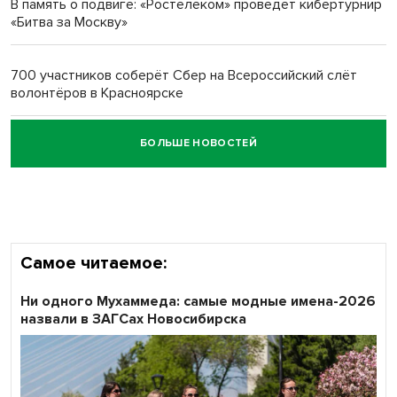
В память о подвиге: «Ростелеком» проведет кибертурнир
«Битва за Москву»
Обновлённое отделение ВТБ открылось в Искитиме
700 участников соберёт Сбер на Всероссийский слёт
волонтёров в Красноярске
БОЛЬШЕ НОВОСТЕЙ
Честный выбор: видеонаблюдение обеспечит
объективность результатов ЕДГ в Новосибирской
области
Самое читаемое:
Ни одного Мухаммеда: самые модные имена-2026
назвали в ЗАГСах Новосибирска