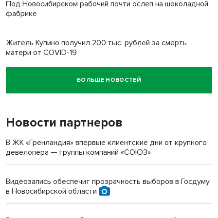
Под Новосибирском рабочий почти ослеп на шоколадной
фабрике
Житель Купино получил 200 тыс. рублей за смерть
матери от COVID-19
БОЛЬШЕ НОВОСТЕЙ
Новосибирский суд наказал водителя за смерть
пенсионерки на вокзале
Новости партнеров
«Мы живём на пастбище!»: в новосибирском селе лошади
терроризируют жителей
В ЖК «Гренландия» впервые клиентские дни от крупного
девелопера — группы компаний «СОЮЗ»
Инвалид получил условный срок за избиение врачей
протезом под Новосибирском
Видеозапись обеспечит прозрачность выборов в Госдуму
в Новосибирской области
Новосибирский преподаватель с женой вошли в топ-16
многодетных в России