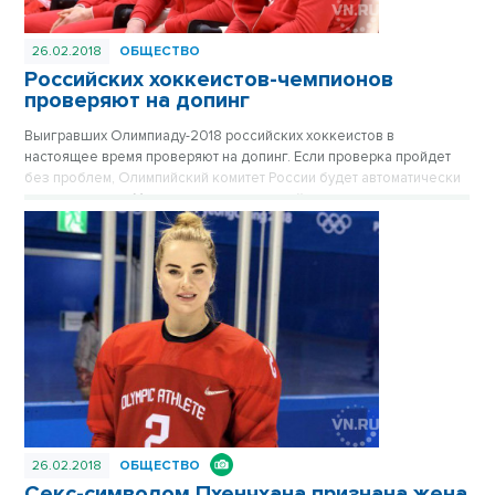
26.02.2018
ОБЩЕСТВО
Российских хоккеистов-чемпионов
проверяют на допинг
Выигравших Олимпиаду-2018 российских хоккеистов в
настоящее время проверяют на допинг. Если проверка пройдет
без проблем, Олимпийский комитет России будет автоматически
восстановлен в Международном олимпийском комитете, заявил
член МОК Шамиль Тарпищев.
26.02.2018
ОБЩЕСТВО
Секс-символом Пхенчхана признана жена