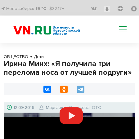
Новосибирск
19 °C
$82.17↑
Все новости
Новосибирской
области
ОБЩЕСТВО
→
Дети
Ирина Минх: «Я получила три
перелома носа от лучшей подруги»
12.09.2016
Маргарита Онникова, ОТС