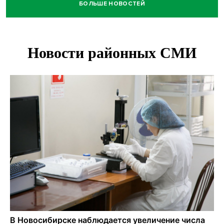
БОЛЬШЕ НОВОСТЕЙ
В Новосибирске минздрав объявил бесплатную
диспансеризацию для 65-летних
В Новосибирске врачи прооперировали 25 тысяч
пациентов с катарактой
Знаменитый орангутан Бату отметил юбилей в
новосибирском зоопарке
Новосибирские хирурги спасли сердце восьмиклассницы
с донорским клапаном