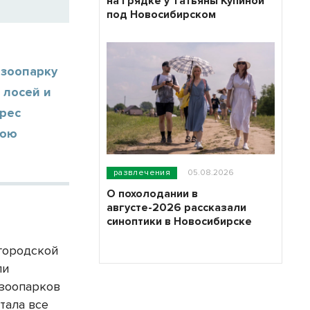
на грядке у Татьяны Купиной
под Новосибирском
 зоопарку
 лосей и
дрес
нюю
развлечения
05.08.2026
О похолодании в
августе-2026 рассказали
синоптики в Новосибирске
городской
ли
 зоопарков
тала все