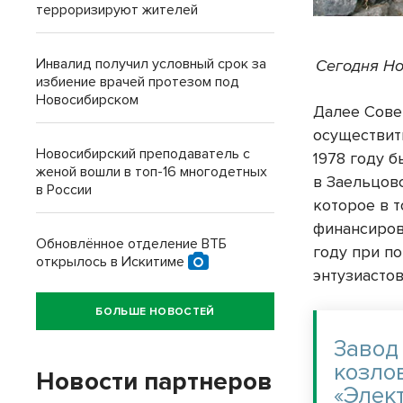
терроризируют жителей
Инвалид получил условный срок за
Сегодня Но
избиение врачей протезом под
Новосибирском
Далее Сове
осуществить
Новосибирский преподаватель с
1978 году 
женой вошли в топ-16 многодетных
в Заельцовс
в России
которое в 
финансиров
Обновлённое отделение ВТБ
году при п
открылось в Искитиме
энтузиастов
БОЛЬШЕ НОВОСТЕЙ
Завод
козлов
Новости партнеров
«Элек