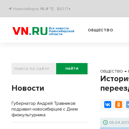
Новосибирск
15.9 °C
$82.17↑
Все новости
ОБЩЕСТВО
Новосибирской
области
НАЙТИ
ОБЩЕСТВО
→
Истори
Новости
переез
Губернатор Андрей Травников
подравил новосибирцев с Днем
физкультурника
05.04.201