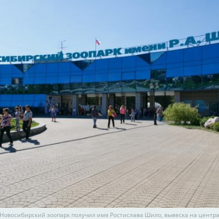
у Новосибирский зоопарк получил имя Ростислава Шило, вывеска на центр