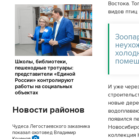
Востока. То
видов птиц 
Зоопа
неухо
холод
помещ
И уже чере
строительс
новые дере
Новости районов
водоплаваю
появился п
Чудеса Легостаевского заказника
Новосибирск
показал охотовед Владимир
коллекция 
Коченов