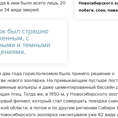
гда в нем было всего лишь 20
Новосибирского з
и 34 вида зверей.
побеги, слон, пож
рк был страшно
женным, с
ными и темными
ениями.
з два года горисполкомом было принято решение о
тве нового зоопарка. На примыкающем пустыре пос
вянные вольеры и даже цементированный бассейн 
щих птиц. Тогда же, в 1950-м, у Новосибирского зоо
ервый филиал, который стал совершать поездки снач
ой области, а потом и по другим регионам Сибири. 
Новосибирского зоопарка насчитывала уже 82 вида 