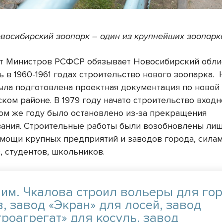
восибирский зоопарк – один из крупнейших зоопарк
т Министров РСФСР обязывает Новосибирский обл
 в 1960-1961 годах строительство нового зоопарка.
была подготовлена проектная документация по новой
ком районе. В 1979 году начато строительство входн
том же году было остановлено из-за прекращения
ания. Строительные работы были возобновлены лиш
омощи крупных предприятий и заводов города, сила
, студентов, школьников.
 им. Чкалова строил вольеры для го
, завод «Экран» для лосей, завод
троагрегат» для косуль, завод