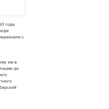
93 года
ороде
переехали с
му им в
отными до
оего
етного
ибирский