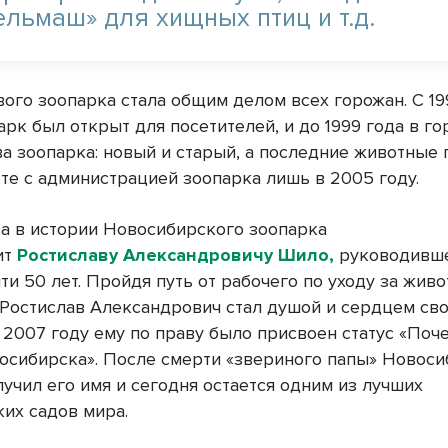
ельмаш» для хищных птиц и т.д.
вого зоопарка стала общим делом всех горожан. С 19
рк был открыт для посетителей, и до 1999 года в г
ва зоопарка: новый и старый, а последние животные 
сте с администрацией зоопарка лишь в 2005 году.
ва в истории Новосибирского зоопарка
ит
Ростиславу Александровичу Шило,
руководивше
ти 50 лет. Пройдя путь от рабочего по уходу за жив
 Ростислав Александрович стал душой и сердцем св
 2007 году ему по праву было присвоен статус «Поч
осибирска». После смерти «звериного папы» Новос
учил его имя и сегодня остается одним из лучших
ких садов мира.