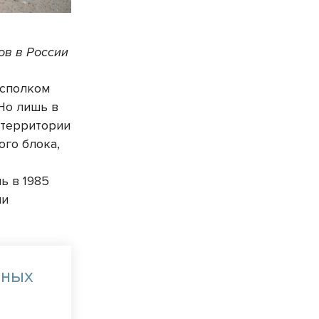
ов в России
исполком
 Но лишь в
 территории
ого блока,
ь в 1985
ми
рных