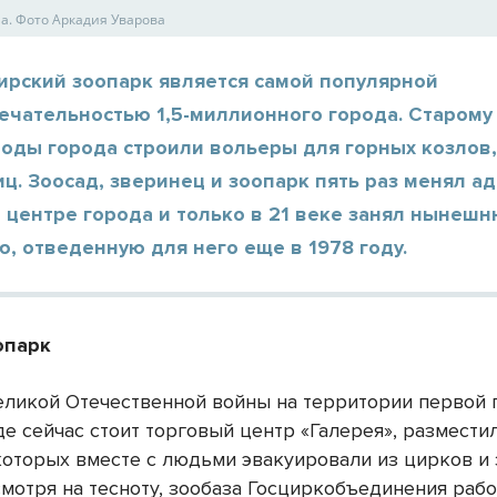
а. Фото Аркадия Уварова
ирский зоопарк является самой популярной
ечательностью 1,5-миллионного города. Старому
оды города строили вольеры для горных козлов,
ц. Зоосад, зверинец и зоопарк пять раз менял а
 центре города и только в 21 веке занял нынеш
, отведенную для него еще в 1978 году.
опарк
еликой Отечественной войны на территории первой 
де сейчас стоит торговый центр «Галерея», размести
которых вместе с людьми эвакуировали из цирков и
смотря на тесноту, зообаза Госциркобъединения рабо