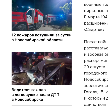
военные го
цирковые а
В марте 19
расширении
«Спартак», 
После войн
расставать
и зообаза б
распоряже
29 августа 
городского
Новосибирс
зоологичес
Гоголя, 15,
и который 
единственн