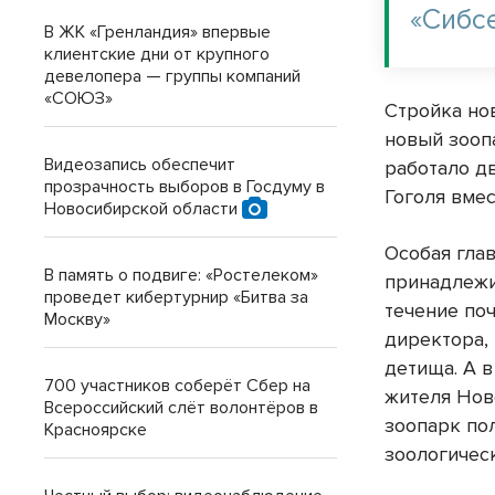
«Сибс
В ЖК «Гренландия» впервые
клиентские дни от крупного
девелопера — группы компаний
«СОЮЗ»
Стройка но
новый зоопа
Видеозапись обеспечит
работало д
прозрачность выборов в Госдуму в
Гоголя вме
Новосибирской области
Особая гла
В память о подвиге: «Ростелеком»
принадлеж
проведет кибертурнир «Битва за
течение поч
Москву»
директора,
детища. А в
700 участников соберёт Сбер на
жителя Нов
Всероссийский слёт волонтёров в
зоопарк пол
Красноярске
зоологичес