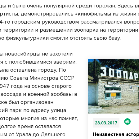
ды и была очень популярной среди горожан. Здесь 
ртисты, демонстрировались «кинофильмы из жизни 
44-го городским руководством рассматривался вопро
 территории и размещении зоопарка на территории
но физкультурники смогли отстоять свою базу.
ы новосибирцы не захотели
ся с полюбившимися зверями,
ыла оставлена городу. По
нию Совета Министров СССР
1947 года на основе старого
 зоосада и военной зообазы в
ке был организован
кий парк по адресу улица
 которые многие из нас помнят,
28.03.2017
долгое время оставался
ым от Урала до Дальнего
Неизвестная исто