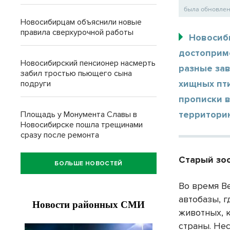
была обновлен
Новосибирцам объяснили новые
правила сверхурочной работы
Новосиб
достоприм
Новосибирский пенсионер насмерть
разные зав
забил тростью пьющего сына
хищных пти
подруги
прописки в
территорию
Площадь у Монумента Славы в
Новосибирске пошла трещинами
сразу после ремонта
Старый зо
БОЛЬШЕ НОВОСТЕЙ
Во время В
автобазы, г
животных, 
страны. Не