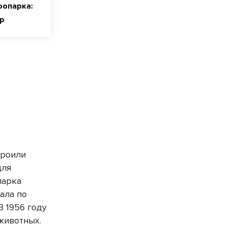
оопарка:
ар
троили
для
парка
ала по
В 1956 году
животных.