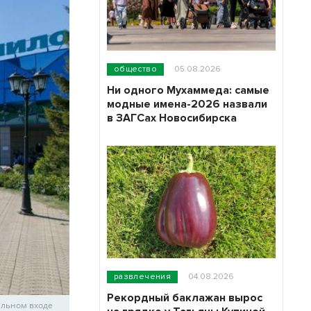
общество
05.08.2026
Ни одного Мухаммеда: самые
модные имена-2026 назвали
в ЗАГСах Новосибирска
развлечения
04.08.2026
Рекордный баклажан вырос
альном входе