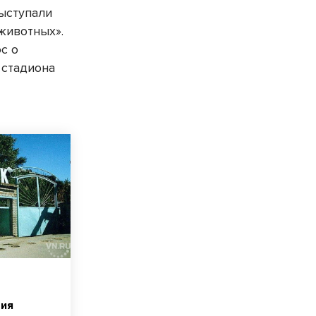
выступали
животных».
с о
 стадиона
рия