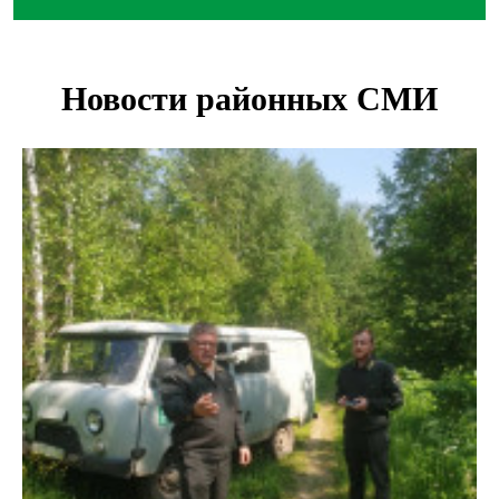
В Новосибирске минздрав объявил бесплатную
диспансеризацию для 65-летних
В Новосибирске врачи прооперировали 25 тысяч
пациентов с катарактой
Знаменитый орангутан Бату отметил юбилей в
новосибирском зоопарке
Новосибирские хирурги спасли сердце восьмиклассницы
с донорским клапаном