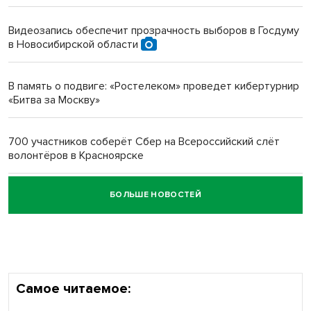
протезом под Новосибирском
Видеозапись обеспечит прозрачность выборов в Госдуму
в Новосибирской области
Новосибирский преподаватель с женой вошли в топ-16
многодетных в России
В память о подвиге: «Ростелеком» проведет кибертурнир
«Битва за Москву»
Обновлённое отделение ВТБ открылось в Искитиме
700 участников соберёт Сбер на Всероссийский слёт
волонтёров в Красноярске
БОЛЬШЕ НОВОСТЕЙ
Честный выбор: видеонаблюдение обеспечит
объективность результатов ЕДГ в Новосибирской
области
Самое читаемое: