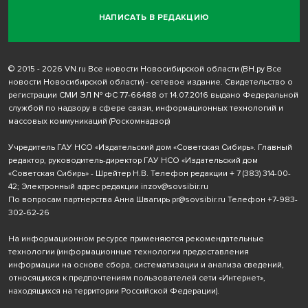
НАПИСАТЬ В РЕДАКЦИЮ
© 2015 - 2026 VN.ru Все новости Новосибирской области (ВН.ру Все
новости Новосибирской области) - сетевое издание. Свидетельство о
регистрации СМИ ЭЛ № ФС 77-66488 от 14.07.2016 выдано Федеральной
службой по надзору в сфере связи, информационных технологий и
массовых коммуникаций (Роскомнадзор)
Учредитель ГАУ НСО «Издательский дом «Советская Сибирь». Главный
редактор, руководитель-директор ГАУ НСО «Издательский дом
«Советская Сибирь» - Шрейтер Н.В. Телефон редакции
+ 7 (383) 314-00-
42
; Электронный адрес редакции
inzov@sovsibir.ru
По вопросам партнерства Анна Швагирь
pr@sovsibir.ru
Телефон
+7-983-
302-62-26
На информационном ресурсе применяются рекомендательные
технологии
(информационные технологии предоставления
информации на основе сбора, систематизации и анализа сведений,
относящихся к предпочтениям пользователей сети «Интернет»,
находящихся на территории Российской Федерации).