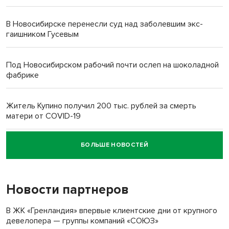
В Новосибирске перенесли суд над заболевшим экс-
гаишником Гусевым
Под Новосибирском рабочий почти ослеп на шоколадной
фабрике
Житель Купино получил 200 тыс. рублей за смерть
матери от COVID-19
БОЛЬШЕ НОВОСТЕЙ
Новосибирский суд наказал водителя за смерть
пенсионерки на вокзале
Новости партнеров
«Мы живём на пастбище!»: в новосибирском селе лошади
терроризируют жителей
В ЖК «Гренландия» впервые клиентские дни от крупного
девелопера — группы компаний «СОЮЗ»
Инвалид получил условный срок за избиение врачей