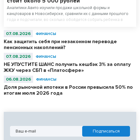
стоит около 5 000 рублей
Аналитики Авито изучили продажи школьной формы и
канцтоваров в Новосибирске, сравнили их с данными прошлого
года и подсчитали, во сколько обойдется собрать ребенка в
школу. Оказалось, что школьная одежда на ресейле* в среднем
стоит на треть дешевле новой, а канцтовары — в два раза.
07.08.2026
ФИНАНСЫ
Как защитить себя при незаконном переводе
пенсионных накоплений?
07.08.2026
ФИНАНСЫ
НЕ УПУСТИТЕ ШАНС получить кешбэк 3% за оплату
ЖКУ через СБП в «Платосфере»
06.08.2026
ФИНАНСЫ
Доля рыночной ипотеки в России превысила 50% по
итогам июля 2026 года