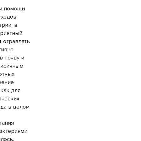
и помощи
тходов
ерии, в
приятный
т отравлять
тивно
в почву и
токсичным
отных.
нение
как для
дческих
ода в целом.
тания
бактериями
илось.