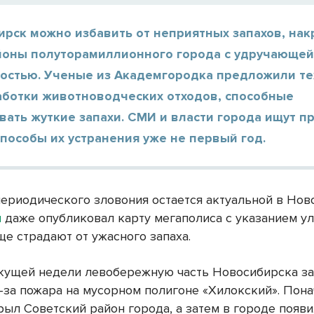
ирск можно избавить от неприятных запахов, н
йоны полуторамиллионного города с удручающе
остью. Ученые из Академгородка предложили те
аботки животноводческих отходов, способные
ать жуткие запахи. СМИ и власти города ищут п
способы их устранения уже не первый год.
ериодического зловония остается актуальной в Нов
u
даже опубликовал карту мегаполиса с указанием ул
ще страдают от ужасного запаха.
екущей недели левобережную часть Новосибирска з
-за пожара на мусорном полигоне «Хилокский». Пон
рыл Советский район города, а затем в городе появ