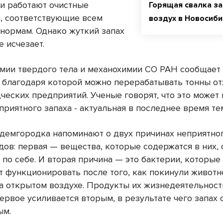
и работают очистные
Горящая свалка з
, соответствующие всем
воздух в Новосиб
нормам. Однако жуткий запах
е исчезает.
имии твердого тела и механохимии СО РАН сообщает
, благодаря которой можно перерабатывать тонны о
ческих предприятий. Ученые говорят, что это может
приятного запаха - актуальная в последнее время те
демгородка напоминают о двух причинах неприятног
дов: первая — вещества, которые содержатся в них,
 по себе. И вторая причина — это бактерии, которые
 функционировать после того, как покинули животн
на открытом воздухе. Продукты их жизнедеятельнос
ервое усиливается вторым, в результате чего запах 
ым.