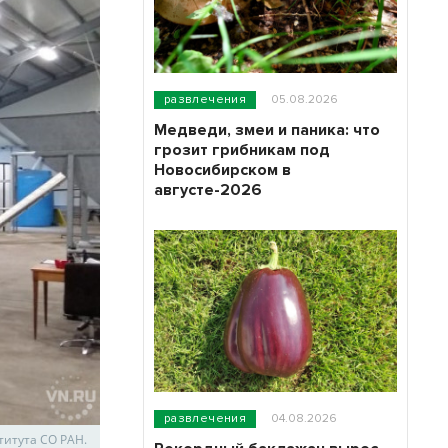
развлечения
05.08.2026
Медведи, змеи и паника: что
грозит грибникам под
Новосибирском в
августе-2026
развлечения
04.08.2026
титута СО РАН.