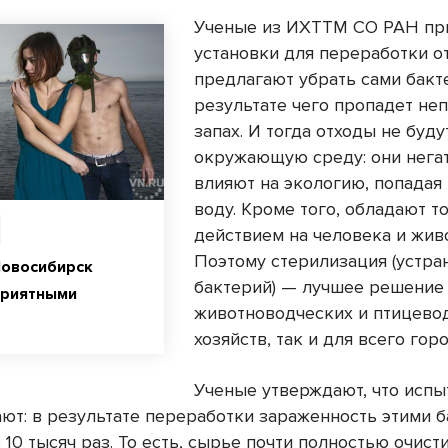
Ученые из ИХТТМ СО РАН пр
установки для переработки о
предлагают убрать сами бакт
результате чего пропадет не
запах. И тогда отходы не буду
окружающую среду: они нега
влияют на экологию, попадая 
воду. Кроме того, обладают 
действием на человека и жив
Поэтому стерилизация (устра
Новосибирск
бактерий) — лучшее решение 
приятными
животноводческих и птицево
хозяйств, так и для всего гор
Ученые утверждают, что испы
ют: в результате переработки зараженность этими 
 10 тысяч раз. То есть, сырье почти полностью очист