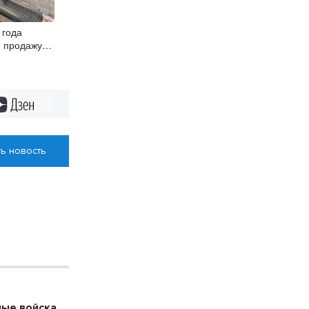
 года
и продажу
 и 4
Дзен
ь новость
ые войска