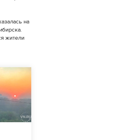
казалась на
ибирска.
ся жители