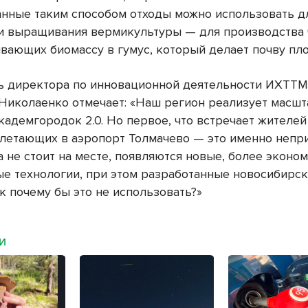
нные таким способом отходы можно использовать д
и выращивания вермикультуры — для производства 
вающих биомассу в гумус, который делает почву пл
ь директора по инновационной деятельности ИХТТ
Николаенко отмечает: «Наш регион реализует масш
адемгородок 2.0. Но первое, что встречает жителей
илетающих в аэропорт Толмачево — это именно непр
а не стоит на месте, появляются новые, более эконо
е технологии, при этом разработанные новосибирс
к почему бы это не использовать?»
МИ