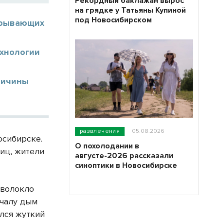
Рекордный баклажан вырос
на грядке у Татьяны Купиной
под Новосибирском
акрывающих
й
хнологии
ричины
развлечения
05.08.2026
осибирске.
О похолодании в
иц, жители
августе-2026 рассказали
синоптики в Новосибирске
аволокло
ачалу дым
ился жуткий