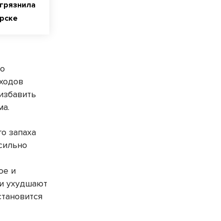
агрязнила
ирске
 о
тходов
 избавить
ма.
о запаха
 сильно
ое и
ти ухудшают
становится