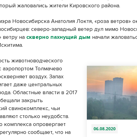
который жаловались жители Кировского района.
мэра Новосибирска Анатолия Локтя, «роза ветров» о
восибирцев: северо-западный ветер дул мимо Новос
» ветру на
скверно пахнущий дым
начали жаловать
Искитима.
ость животноводческого
с аэропортом Толмачево
оскверняет воздух. Запах
игает даже центральных
рода. Областные власти в 2017
обещали закрыть
ий свинокомплекс, чьи
тавляют столько неудобств.
о комплекса опровергает
06.08.2020
регулярно сообщает, что на