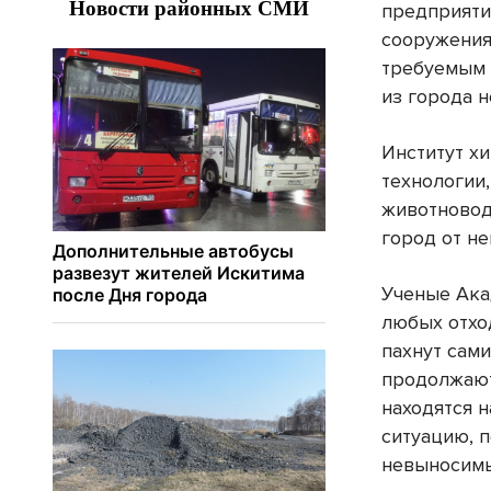
предприяти
сооружения
требуемым 
из города н
Институт х
технологии
животновод
город от не
Ученые Ака
любых отхо
пахнут сами
продолжают
находятся 
ситуацию, п
невыносим