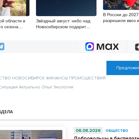
В России до 2027
разрешили ввоз 
ой области в
Звёздный август: небо над
бензина Евро-2, 3
го сезона
Новосибирском подарит
 пожарной
уникальные зрелища
Предложит
СТВО
НОВОСИБИРСК
ФИНАНСЫ
ПРОИСШЕСТВИЯ
Ситуация
Актуально
Опыт
Экология
ЗДЕЛА
06.08.2026
ОБЩЕСТВО
Добровольцы в беспилотн