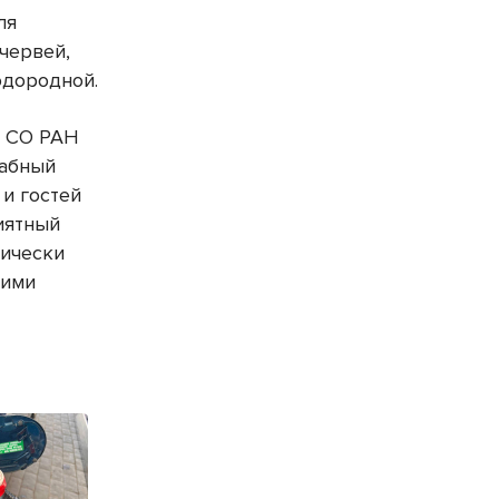
ля
червей,
одородной.
М СО РАН
табный
 и гостей
иятный
мически
кими