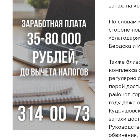
запах, на 
По словам 
стороне но
«Благодаря
Бердска и 
Также близ
комплекса 
регулярно 
порой дост
районов го
году даже 
Кудряшовск
запахи дос
Руководств
обвинения, 