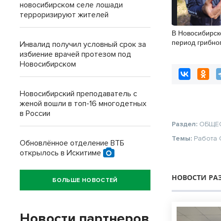
новосибирском селе лошади
терроризируют жителей
В Новосибирск
период грибно
Инвалид получил условный срок за
усилены меры
избиение врачей протезом под
безопасности
Новосибирском
Новосибирский преподаватель с
женой вошли в топ-16 многодетных
в России
Раздел:
ОБЩЕ
Темы:
Работа
Обновлённое отделение ВТБ
открылось в Искитиме
НОВОСТИ РА
БОЛЬШЕ НОВОСТЕЙ
Новости партнеров