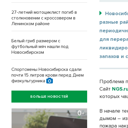
27-летний мотоциклист погиб в
Новосиб
столкновении с кроссовером в
разные ра
Ленинском районе
периодичн
для перер
Белый гриб размером с
футбольный мяч нашли под
ликвидиров
Новосибирском
запахов и 
Спортсмены Новосибирска сдали
почти 15 литров крови перед Днем
физкультурника
Проблема п
Сайт
NGS.r
которых ча
БОЛЬШЕ НОВОСТЕЙ
В начале т
дымом – из
пожара нак