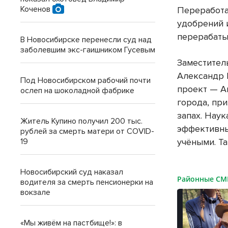
Коченов
Переработа
удобрений 
перерабаты
В Новосибирске перенесли суд над
заболевшим экс-гаишником Гусевым
Заместител
Александр 
Под Новосибирском рабочий почти
проект — Ак
ослеп на шоколадной фабрике
города, пр
запах. Наук
Житель Купино получил 200 тыс.
эффективны
рублей за смерть матери от COVID-
19
учёными. Та
Новосибирский суд наказал
Районные С
водителя за смерть пенсионерки на
вокзале
«Мы живём на пастбище!»: в