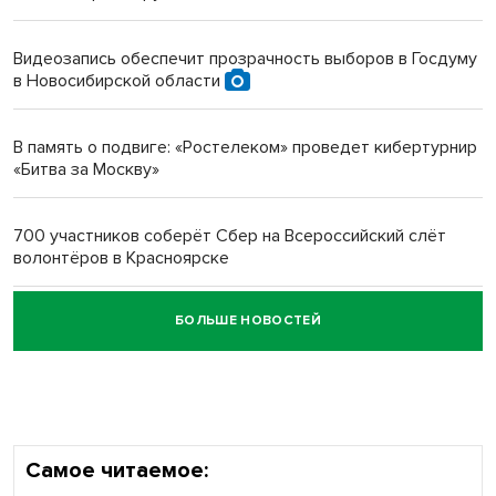
Инвалид получил условный срок за избиение врачей
протезом под Новосибирском
Видеозапись обеспечит прозрачность выборов в Госдуму
в Новосибирской области
Новосибирский преподаватель с женой вошли в топ-16
многодетных в России
В память о подвиге: «Ростелеком» проведет кибертурнир
«Битва за Москву»
Обновлённое отделение ВТБ открылось в Искитиме
700 участников соберёт Сбер на Всероссийский слёт
волонтёров в Красноярске
БОЛЬШЕ НОВОСТЕЙ
Честный выбор: видеонаблюдение обеспечит
объективность результатов ЕДГ в Новосибирской
области
Самое читаемое: