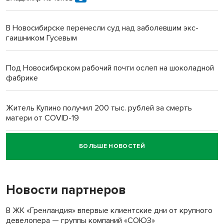
В Новосибирске перенесли суд над заболевшим экс-
гаишником Гусевым
Под Новосибирском рабочий почти ослеп на шоколадной
фабрике
Житель Купино получил 200 тыс. рублей за смерть
матери от COVID-19
БОЛЬШЕ НОВОСТЕЙ
Новосибирский суд наказал водителя за смерть
пенсионерки на вокзале
Новости партнеров
«Мы живём на пастбище!»: в новосибирском селе лошади
терроризируют жителей
В ЖК «Гренландия» впервые клиентские дни от крупного
девелопера — группы компаний «СОЮЗ»