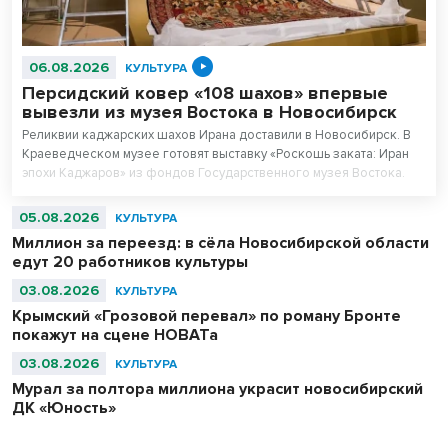
06.08.2026
КУЛЬТУРА
Персидский ковер «108 шахов» впервые
вывезли из музея Востока в Новосибирск
Реликвии каджарских шахов Ирана доставили в Новосибирск. В
Краеведческом музее готовят выставку «Роскошь заката: Иран
эпохи Каджаров» из фондов Государственного музея Востока.
Центральным экспонатом выставки станет персидский ковер,
сотканный для последнего шаха династии – 11-летнего Султан
05.08.2026
КУЛЬТУРА
Ахмад Шаха.
Миллион за переезд: в сёла Новосибирской области
едут 20 работников культуры
03.08.2026
КУЛЬТУРА
Крымский «Грозовой перевал» по роману Бронте
покажут на сцене НОВАТа
03.08.2026
КУЛЬТУРА
Мурал за полтора миллиона украсит новосибирский
ДК «Юность»