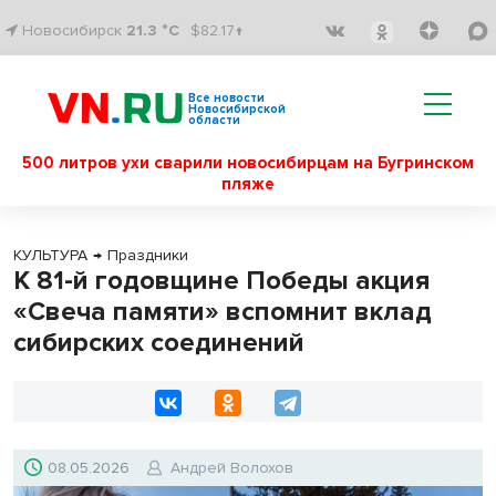
Новосибирск
21.3 °C
$82.17↑
Все новости
Новосибирской
области
500 литров ухи сварили новосибирцам на Бугринском
пляже
КУЛЬТУРА
→
Праздники
К 81-й годовщине Победы акция
«Свеча памяти» вспомнит вклад
сибирских соединений
08.05.2026
Андрей Волохов