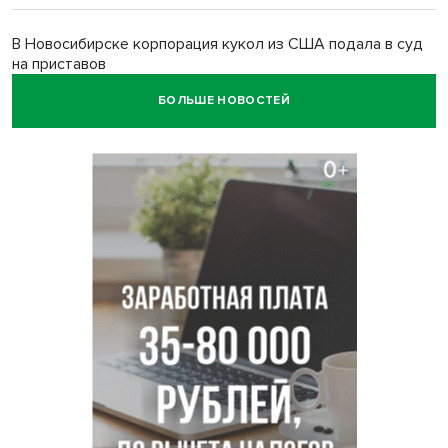
В Новосибирске корпорация кукол из США подала в суд
на приставов
БОЛЬШЕ НОВОСТЕЙ
В Новосибирске минздрав объявил бесплатную
диспансеризацию для 65-летних
В Новосибирске врачи прооперировали 25 тысяч
пациентов с катарактой
Знаменитый орангутан Бату отметил юбилей в
новосибирском зоопарке
Новосибирские хирурги спасли сердце восьмиклассницы
с донорским клапаном