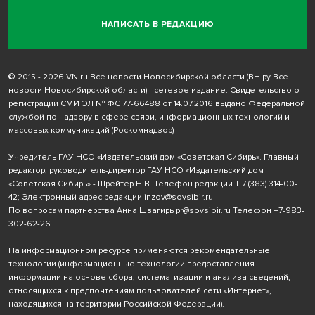
НАПИСАТЬ В РЕДАКЦИЮ
© 2015 - 2026 VN.ru Все новости Новосибирской области (ВН.ру Все
новости Новосибирской области) - сетевое издание. Свидетельство о
регистрации СМИ ЭЛ № ФС 77-66488 от 14.07.2016 выдано Федеральной
службой по надзору в сфере связи, информационных технологий и
массовых коммуникаций (Роскомнадзор)
Учредитель ГАУ НСО «Издательский дом «Советская Сибирь». Главный
редактор, руководитель-директор ГАУ НСО «Издательский дом
«Советская Сибирь» - Шрейтер Н.В. Телефон редакции
+ 7 (383) 314-00-
42
; Электронный адрес редакции
inzov@sovsibir.ru
По вопросам партнерства Анна Швагирь
pr@sovsibir.ru
Телефон
+7-983-
302-62-26
На информационном ресурсе применяются рекомендательные
технологии
(информационные технологии предоставления
информации на основе сбора, систематизации и анализа сведений,
относящихся к предпочтениям пользователей сети «Интернет»,
находящихся на территории Российской Федерации).