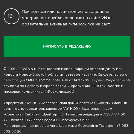
При полном или частичном использовании
16+
материалов, опубликованных на сайте VN.ru,
обязательна активная гиперссылка на сайт
НАПИСАТЬ В РЕДАКЦИЮ
© 2015 - 2026 VN.ru Все новости Новосибирской области (ВН.ру Все
новости Новосибирской области) - сетевое издание. Свидетельство о
регистрации СМИ ЭЛ № ФС 77-66488 от 14.07.2016 выдано Федеральной
службой по надзору в сфере связи, информационных технологий и
массовых коммуникаций (Роскомнадзор)
Учредитель ГАУ НСО «Издательский дом «Советская Сибирь». Главный
редактор, руководитель-директор ГАУ НСО «Издательский дом
«Советская Сибирь» - Шрейтер Н.В. Телефон редакции
+ 7 (383) 314-00-
42
; Электронный адрес редакции
inzov@sovsibir.ru
По вопросам партнерства Анна Швагирь
pr@sovsibir.ru
Телефон
+7-983-
302-62-26