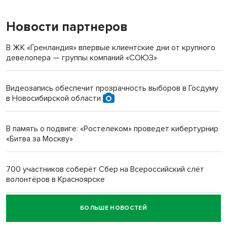
Новости партнеров
«Мы живём на пастбище!»: в новосибирском селе лошади
терроризируют жителей
В ЖК «Гренландия» впервые клиентские дни от крупного
девелопера — группы компаний «СОЮЗ»
Инвалид получил условный срок за избиение врачей
протезом под Новосибирском
Видеозапись обеспечит прозрачность выборов в Госдуму
в Новосибирской области
Новосибирский преподаватель с женой вошли в топ-16
многодетных в России
В память о подвиге: «Ростелеком» проведет кибертурнир
«Битва за Москву»
Обновлённое отделение ВТБ открылось в Искитиме
700 участников соберёт Сбер на Всероссийский слёт
волонтёров в Красноярске
БОЛЬШЕ НОВОСТЕЙ
Честный выбор: видеонаблюдение обеспечит
объективность результатов ЕДГ в Новосибирской