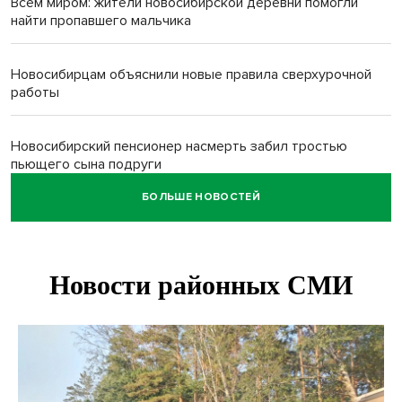
Всем миром: жители новосибирской деревни помогли
найти пропавшего мальчика
Новосибирцам объяснили новые правила сверхурочной
работы
Новосибирский пенсионер насмерть забил тростью
пьющего сына подруги
БОЛЬШЕ НОВОСТЕЙ
Площадь у Монумента Славы в Новосибирске пошла
трещинами сразу после ремонта
Африканский врач поразил новосибирцев в травмпункте
Академгородка
Покрытие рулежных дорожек обновили в аэропорту
Толмачево по нацпроекту