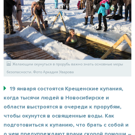
Желающим окунуться в прорубь важно знать основные меры
безопасности. Фото Аркадия Уварова
19 января состоятся Крещенские купания,
когда тысячи людей в Новосибирске и
области выстроятся в очереди к прорубям,
чтобы окунутся в освященные воды. Как
подготовиться к купанию, что брать с собой и
о чем предупреждают врачи скорой помощи –