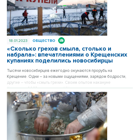
18.01.2023
ОБЩЕСТВО
«Сколько грехов смыла, столько и
набрала»: впечатлениями о Крещенских
купаниях поделились новосибирцы
Тысячи новосибирцев ежегодно окунаются прорубь на
Крещение. Одни – за новыми ощущениями, зарядом бодрости,
другие – чтобы «смыть грехи». Своим опытом накануне
Крещения-2023 с читателями VN.ru поделились жители
Новосибирской области.