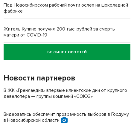
Под Новосибирском рабочий почти ослеп на шоколадной
фабрике
Житель Купино получил 200 тыс. рублей за смерть
матери от COVID-19
БОЛЬШЕ НОВОСТЕЙ
Новосибирский суд наказал водителя за смерть
пенсионерки на вокзале
Новости партнеров
«Мы живём на пастбище!»: в новосибирском селе лошади
терроризируют жителей
В ЖК «Гренландия» впервые клиентские дни от крупного
девелопера — группы компаний «СОЮЗ»
Инвалид получил условный срок за избиение врачей
протезом под Новосибирском
Видеозапись обеспечит прозрачность выборов в Госдуму
в Новосибирской области
Новосибирский преподаватель с женой вошли в топ-16
многодетных в России