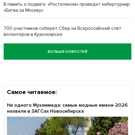
В память о подвиге: «Ростелеком» проведет кибертурнир
«Битва за Москву»
Обновлённое отделение ВТБ открылось в Искитиме
700 участников соберёт Сбер на Всероссийский слёт
волонтёров в Красноярске
БОЛЬШЕ НОВОСТЕЙ
Честный выбор: видеонаблюдение обеспечит
объективность результатов ЕДГ в Новосибирской
области
Самое читаемое:
Ни одного Мухаммеда: самые модные имена-2026
назвали в ЗАГСах Новосибирска