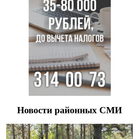
В Новосибирске осудили внука за продажу дедова ружья
псевдо-мигранту