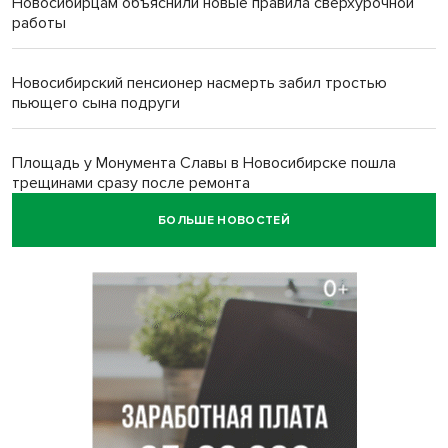
Новосибирцам объяснили новые правила сверхурочной
работы
Новосибирский пенсионер насмерть забил тростью
пьющего сына подруги
Площадь у Монумента Славы в Новосибирске пошла
трещинами сразу после ремонта
БОЛЬШЕ НОВОСТЕЙ
Африканский врач поразил новосибирцев в травмпункте
Академгородка
Покрытие рулежных дорожек обновили в аэропорту
Толмачево по нацпроекту
В Новосибирске зафиксирован рост заболеваемости
энтеровирусной инфекцией