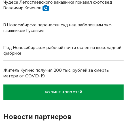
Чудеса Легостаевского заказника показал охотовед
Владимир Коченов
В Новосибирске перенесли суд над заболевшим экс-
гаишником Гусевым
Под Новосибирском рабочий почти ослеп на шоколадной
фабрике
Житель Купино получил 200 тыс. рублей за смерть
матери от COVID-19
БОЛЬШЕ НОВОСТЕЙ
Новосибирский суд наказал водителя за смерть
пенсионерки на вокзале
Новости партнеров
«Мы живём на пастбище!»: в новосибирском селе лошади
терроризируют жителей