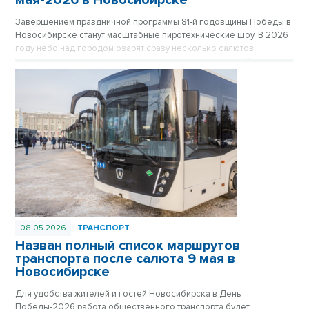
мая-2026 в Новосибирске
Завершением праздничной программы 81-й годовщины Победы в
Новосибирске станут масштабные пиротехнические шоу. В 2026
году небо над городом озарят сразу несколько салютов,
которые прогремят как в центре, так и в отдаленных районах
мегаполиса, чтобы жители могли встретить праздник рядом с
домом.
08.05.2026
ТРАНСПОРТ
Назван полный список маршрутов
транспорта после салюта 9 мая в
Новосибирске
Для удобства жителей и гостей Новосибирска в День
Победы-2026 работа общественного транспорта будет