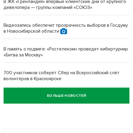
В ЖК «Гренландия» впервые клиентские дни от крупного
девелопера — группы компаний «СОЮЗ»
Инвалид получил условный срок за избиение врачей
протезом под Новосибирском
Видеозапись обеспечит прозрачность выборов в Госдуму
в Новосибирской области
Новосибирский преподаватель с женой вошли в топ-16
многодетных в России
В память о подвиге: «Ростелеком» проведет кибертурнир
«Битва за Москву»
Обновлённое отделение ВТБ открылось в Искитиме
700 участников соберёт Сбер на Всероссийский слёт
волонтёров в Красноярске
БОЛЬШЕ НОВОСТЕЙ
Честный выбор: видеонаблюдение обеспечит
объективность результатов ЕДГ в Новосибирской
области