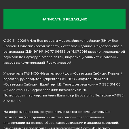
НАПИСАТЬ В РЕДАКЦИЮ
© 2015 - 2026 VN.ru Все новости Новосибирской области (ВН.ру Все
новости Новосибирской области) - сетевое издание. Свидетельство о
регистрации СМИ ЭЛ № ФС 77-66488 от 14.07.2016 выдано Федеральной
службой по надзору в сфере связи, информационных технологий и
массовых коммуникаций (Роскомнадзор)
Учредитель ГАУ НСО «Издательский дом «Советская Сибирь». Главный
редактор, руководитель-директор ГАУ НСО «Издательский дом
«Советская Сибирь» - Шрейтер Н.В. Телефон редакции
+ 7 (383) 314-00-
42
; Электронный адрес редакции
inzov@sovsibir.ru
По вопросам партнерства Анна Швагирь
pr@sovsibir.ru
Телефон
+7-983-
302-62-26
На информационном ресурсе применяются рекомендательные
технологии
(информационные технологии предоставления
информации на основе сбора, систематизации и анализа сведений,
относящихся к предпочтениям пользователей сети «Интернет»,