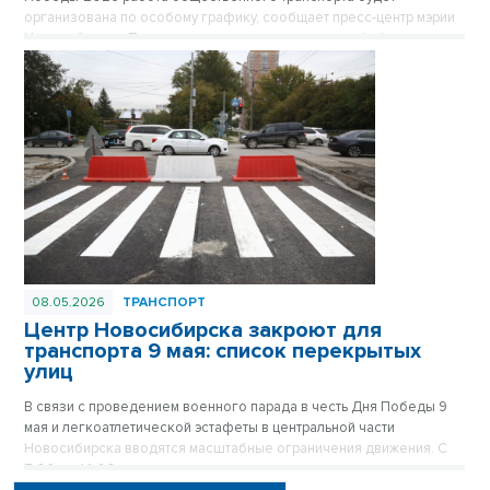
организована по особому графику, сообщает пресс-центр мэрии
Новосибирска. После завершения праздничного фейерверка в
22.00 в ключевых точках города будут сформированы колонны
автобусов, троллейбусов и трамваев, которые развезут
пассажиров в отдаленные микрорайоны. Отправление транспорта
будет осуществляться по мере наполняемости салонов.
08.05.2026
ТРАНСПОРТ
Центр Новосибирска закроют для
транспорта 9 мая: список перекрытых
улиц
В связи с проведением военного парада в честь Дня Победы 9
мая и легкоатлетической эстафеты в центральной части
Новосибирска вводятся масштабные ограничения движения. С
7:00 до 14:00 десятки улиц станут пешеходными, а стоянка