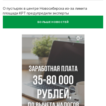
О пустырях в центре Новосибирска из-за лимита
площади КРТ предупредили эксперты
БОЛЬШЕ НОВОСТЕЙ
Начался настоящий сезон: новосибирцы ведрами
собирают белый гриб
Под Новосибирском водитель авто выжил в
столкновении с поездом
В Новосибирске Роспотребнадзор изъял из продажи 1,4
тонны опасного мяса
Два миллиона на покупку авто получат 28 семей в
Новосибирской области