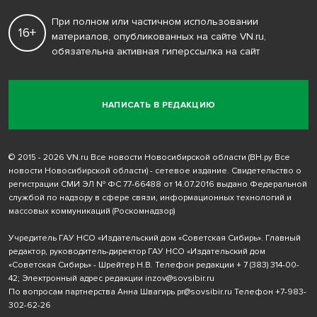
При полном или частичном использовании
16+
материалов, опубликованных на сайте VN.ru,
обязательна активная гиперссылка на сайт
НАПИСАТЬ В РЕДАКЦИЮ
© 2015 - 2026 VN.ru Все новости Новосибирской области (ВН.ру Все
новости Новосибирской области) - сетевое издание. Свидетельство о
регистрации СМИ ЭЛ № ФС 77-66488 от 14.07.2016 выдано Федеральной
службой по надзору в сфере связи, информационных технологий и
массовых коммуникаций (Роскомнадзор)
Учредитель ГАУ НСО «Издательский дом «Советская Сибирь». Главный
редактор, руководитель-директор ГАУ НСО «Издательский дом
«Советская Сибирь» - Шрейтер Н.В. Телефон редакции
+ 7 (383) 314-00-
42
; Электронный адрес редакции
inzov@sovsibir.ru
По вопросам партнерства Анна Швагирь
pr@sovsibir.ru
Телефон
+7-983-
302-62-26