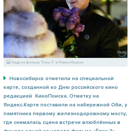
Кадр из фильма "Елки 3" в Новосибирске
Новосибирск отметили на специальной
карте, созданной ко Дню российского кино
редакцией КиноПоиска. Отметку на
Яндекс.Карте поставили на набережной Оби, у
памятника первому железнодорожному мосту,
где снималась сцена встречи влюблённых в
финале одной из новелл фильма «Ёлки 3».