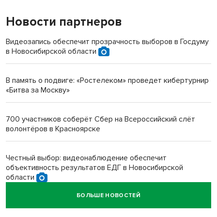
Новости партнеров
«Мы живём на пастбище!»: в новосибирском селе лошади
терроризируют жителей
Видеозапись обеспечит прозрачность выборов в Госдуму
в Новосибирской области
Инвалид получил условный срок за избиение врачей
протезом под Новосибирском
В память о подвиге: «Ростелеком» проведет кибертурнир
«Битва за Москву»
Новосибирский преподаватель с женой вошли в топ-16
многодетных в России
700 участников соберёт Сбер на Всероссийский слёт
волонтёров в Красноярске
Обновлённое отделение ВТБ открылось в Искитиме
Честный выбор: видеонаблюдение обеспечит
объективность результатов ЕДГ в Новосибирской
области
БОЛЬШЕ НОВОСТЕЙ
Кибертанки пошли в бой: «Ростелеком» объявляет
участников «Битвы заводов» от Новосибирской