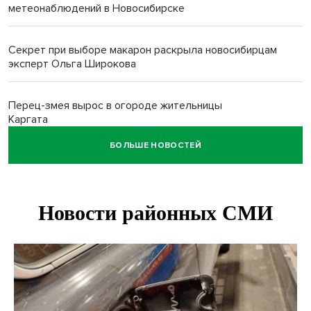
метеонаблюдений в Новосибирске
Секрет при выборе макарон раскрыла новосибирцам
эксперт Ольга Широкова
Перец-змея вырос в огороде жительницы
Каргата
БОЛЬШЕ НОВОСТЕЙ
Полная программа празднования Дня физкультурника
опубликована в Новосибирске
Прогноз погоды на 8-9 августа в Новосибирске сделали
синоптики
Площадки для контроля перегруза начали строить на
въездах в Новосибирск