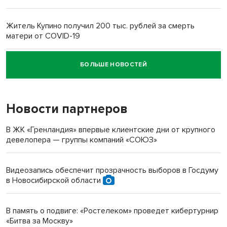
Житель Купино получил 200 тыс. рублей за смерть
матери от COVID-19
БОЛЬШЕ НОВОСТЕЙ
Новосибирский суд наказал водителя за смерть
пенсионерки на вокзале
Новости партнеров
«Мы живём на пастбище!»: в новосибирском селе лошади
терроризируют жителей
В ЖК «Гренландия» впервые клиентские дни от крупного
девелопера — группы компаний «СОЮЗ»
Инвалид получил условный срок за избиение врачей
протезом под Новосибирском
Видеозапись обеспечит прозрачность выборов в Госдуму
в Новосибирской области
Новосибирский преподаватель с женой вошли в топ-16
многодетных в России
В память о подвиге: «Ростелеком» проведет кибертурнир
«Битва за Москву»