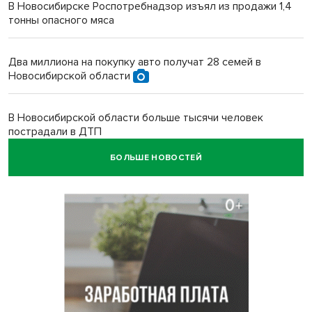
В Новосибирске Роспотребнадзор изъял из продажи 1,4
тонны опасного мяса
Два миллиона на покупку авто получат 28 семей в
Новосибирской области
В Новосибирской области больше тысячи человек
пострадали в ДТП
БОЛЬШЕ НОВОСТЕЙ
Ячейку международной группировки телефонных
мошенников накрыло ФСБ в Новосибирске
«Мамкиных грабителей» задержали за кражу с
пистолетом в Новосибирске
Царь-томат из Новосибирска побил рекорд России по
весу в 3 кг