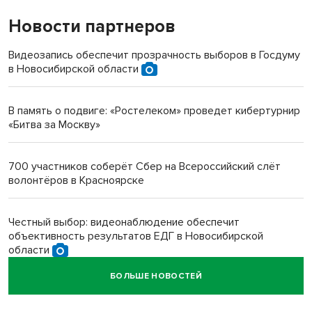
Новости партнеров
«Мы живём на пастбище!»: в новосибирском селе лошади
терроризируют жителей
Видеозапись обеспечит прозрачность выборов в Госдуму
в Новосибирской области
Инвалид получил условный срок за избиение врачей
протезом под Новосибирском
В память о подвиге: «Ростелеком» проведет кибертурнир
«Битва за Москву»
Новосибирский преподаватель с женой вошли в топ-16
многодетных в России
700 участников соберёт Сбер на Всероссийский слёт
волонтёров в Красноярске
Обновлённое отделение ВТБ открылось в Искитиме
Честный выбор: видеонаблюдение обеспечит
объективность результатов ЕДГ в Новосибирской
области
БОЛЬШЕ НОВОСТЕЙ
Кибертанки пошли в бой: «Ростелеком» объявляет
участников «Битвы заводов» от Новосибирской