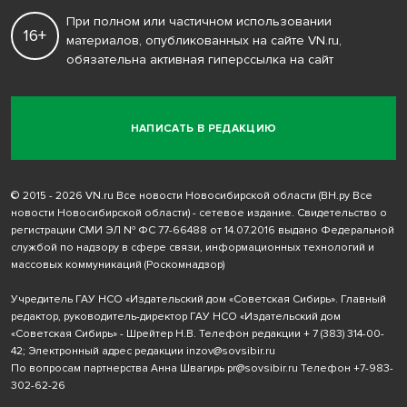
При полном или частичном использовании
16+
материалов, опубликованных на сайте VN.ru,
обязательна активная гиперссылка на сайт
НАПИСАТЬ В РЕДАКЦИЮ
© 2015 - 2026 VN.ru Все новости Новосибирской области (ВН.ру Все
новости Новосибирской области) - сетевое издание. Свидетельство о
регистрации СМИ ЭЛ № ФС 77-66488 от 14.07.2016 выдано Федеральной
службой по надзору в сфере связи, информационных технологий и
массовых коммуникаций (Роскомнадзор)
Учредитель ГАУ НСО «Издательский дом «Советская Сибирь». Главный
редактор, руководитель-директор ГАУ НСО «Издательский дом
«Советская Сибирь» - Шрейтер Н.В. Телефон редакции
+ 7 (383) 314-00-
42
; Электронный адрес редакции
inzov@sovsibir.ru
По вопросам партнерства Анна Швагирь
pr@sovsibir.ru
Телефон
+7-983-
302-62-26