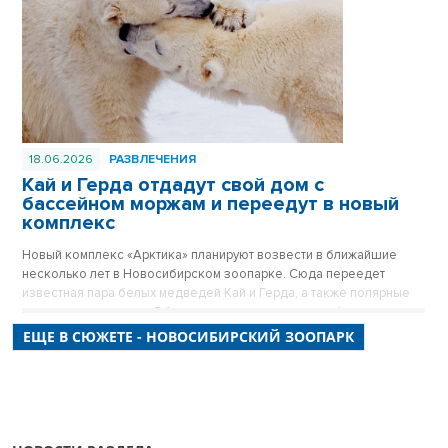
18.06.2026
РАЗВЛЕЧЕНИЯ
Кай и Герда отдадут свой дом с
бассейном моржам и переедут в новый
комплекс
Новый комплекс «Арктика» планируют возвести в ближайшие
несколько лет в Новосибирском зоопарке. Сюда переедет
известная пара белых медведей Кай и Герда, а также полярные
совы, волки и песцы. Об этом рассказал в прямом эфире
«Новосибирских новостей» директор Новосибирского зоопарка
ЕЩЕ В СЮЖЕТЕ - НОВОСИБИРСКИЙ ЗООПАРК
Андрей Шило.