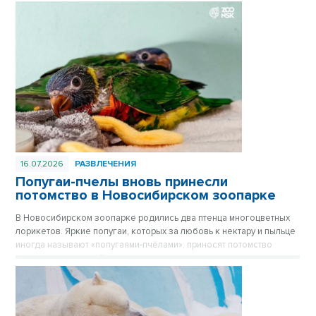
16.07.2026
РАЗВЛЕЧЕНИЯ
Попугаи-пчелы вновь принесли
потомство в Новосибирском зоопарке
В Новосибирском зоопарке родились два птенца многоцветных
лорикетов. Яркие попугаи, которых за любовь к нектару и пыльце
иногда называют «попугаями-пчёлами», приносят потомство
практически каждый год, и этот не стал исключением.