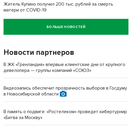
Житель Купино получил 200 тыс. рублей за смерть
матери от COVID-19
БОЛЬШЕ НОВОСТЕЙ
Новосибирский суд наказал водителя за смерть
пенсионерки на вокзале
Новости партнеров
«Мы живём на пастбище!»: в новосибирском селе лошади
терроризируют жителей
В ЖК «Гренландия» впервые клиентские дни от крупного
девелопера — группы компаний «СОЮЗ»
Инвалид получил условный срок за избиение врачей
протезом под Новосибирском
Видеозапись обеспечит прозрачность выборов в Госдуму
в Новосибирской области
Новосибирский преподаватель с женой вошли в топ-16
многодетных в России
В память о подвиге: «Ростелеком» проведет кибертурнир
«Битва за Москву»
Обновлённое отделение ВТБ открылось в Искитиме